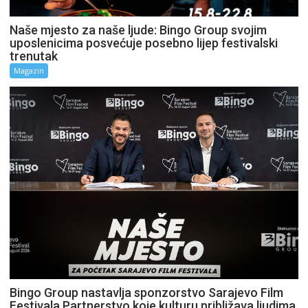
Naše mjesto za naše ljude: Bingo Group svojim
uposlenicima posvećuje posebno lijep festivalski
trenutak
Magazin
Bingo Group nastavlja sponzorstvo Sarajevo Film
Festivala Partnerstvo koje kulturu približava ljudima