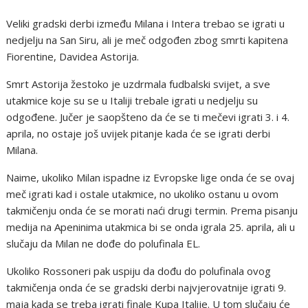
Veliki gradski derbi između Milana i Intera trebao se igrati u
nedjelju na San Siru, ali je meč odgođen zbog smrti kapitena
Fiorentine, Davidea Astorija.
Smrt Astorija žestoko je uzdrmala fudbalski svijet, a sve
utakmice koje su se u Italiji trebale igrati u nedjelju su
odgođene. Jučer je saopšteno da će se ti mečevi igrati 3. i 4.
aprila, no ostaje još uvijek pitanje kada će se igrati derbi
Milana.
Naime, ukoliko Milan ispadne iz Evropske lige onda će se ovaj
meč igrati kad i ostale utakmice, no ukoliko ostanu u ovom
takmičenju onda će se morati naći drugi termin. Prema pisanju
medija na Apeninima utakmica bi se onda igrala 25. aprila, ali u
slučaju da Milan ne dođe do polufinala EL.
Ukoliko Rossoneri pak uspiju da dođu do polufinala ovog
takmičenja onda će se gradski derbi najvjerovatnije igrati 9.
maja kada se treba igrati finale Kupa Italije. U tom slučaju će