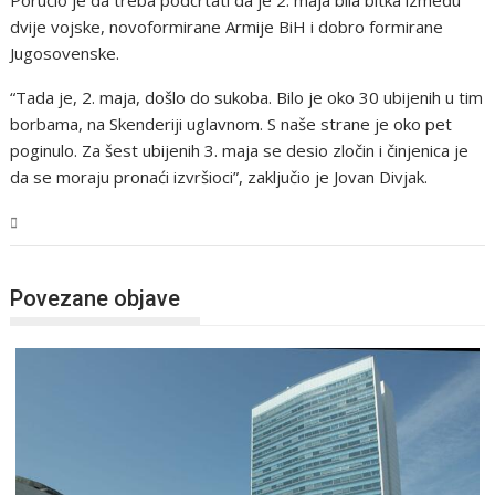
Poručio je da treba podcrtati da je 2. maja bila bitka između
dvije vojske, novoformirane Armije BiH i dobro formirane
Jugosovenske.
“Tada je, 2. maja, došlo do sukoba. Bilo je oko 30 ubijenih u tim
borbama, na Skenderiji uglavnom. S naše strane je oko pet
poginulo. Za šest ubijenih 3. maja se desio zločin i činjenica je
da se moraju pronaći izvršioci”, zaključio je Jovan Divjak.
BiH
Povezane objave