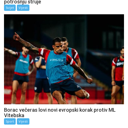
potrošnju struje
Svijet
Vijesti
Borac večeras lovi novi evropski korak protiv ML
Vitebska
Sport
Vijesti