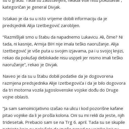
su u gradu. Tada su zaustavljeni, nikada više nisu pokušavali”,
kategoričan je general Divjak.
Istakao je da su u isto vrijeme dobili informaciju da je
predsjednik Alija Izetbegović zarobljen.
“Razmišljali smo u štabu da napadnemo Lukavicu. Ali, čime? Ni
tada, ni kasnije, Armija BiH nije imala teško naoružanje. Alija
Izetbegović je više puta u svojim izjavama, pa i u svojoj knjizi,
rekao da pokušaji deblokade nisu uspjeli jer nismo imali teško
naoružanje”, rekao je Divjak.
Naveo je da su u štabu dobili podatke da je dogovorena
razmjena predsjednika Alije Izetbegovića i da je bilo dogovora
da tri motorna vozila Jugoslovenske vojske dođu do Druge
vojne oblasti.
“Ja sam samoinicijativno izašao na ulicu i kod pozorišne kafane
pitao vojnike da li je prošla kolona. Oni su mi rekli da jeste, njih
tridesetak. Prebacio sam se na Trg 6. april. Tada su se skupile