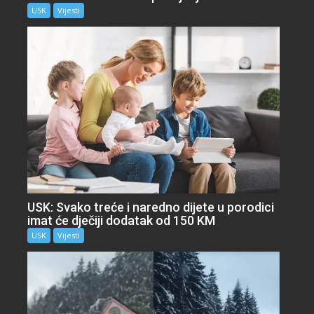
USK
Vijesti
USK: Svako treće i naredno dijete u porodici
imat će dječiji dodatak od 150 KM
USK
Vijesti