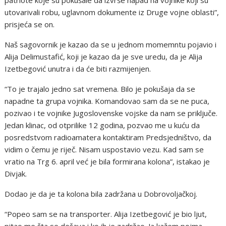
patriote koje su pokušale da izvrše napad na vojnike koji su
utovarivali robu, uglavnom dokumente iz Druge vojne oblasti”,
prisjeća se on.
Naš sagovornik je kazao da se u jednom momemntu pojavio i
Alija Delimustafić, koji je kazao da je sve uredu, da je Alija
Izetbegović unutra i da će biti razmijenjen.
“To je trajalo jedno sat vremena. Bilo je pokušaja da se
napadne ta grupa vojnika. Komandovao sam da se ne puca,
pozivao i te vojnike Jugoslovenske vojske da nam se priključe.
Jedan klinac, od otprilike 12 godina, pozvao me u kuću da
posredstvom radioamatera kontaktiram Predsjedništvo, da
vidim o čemu je riječ. Nisam uspostavio vezu. Kad sam se
vratio na Trg 6. april već je bila formirana kolona”, istakao je
Divjak.
Dodao je da je ta kolona bila zadržana u Dobrovoljačkoj.
“Popeo sam se na transporter. Alija Izetbegović je bio ljut,