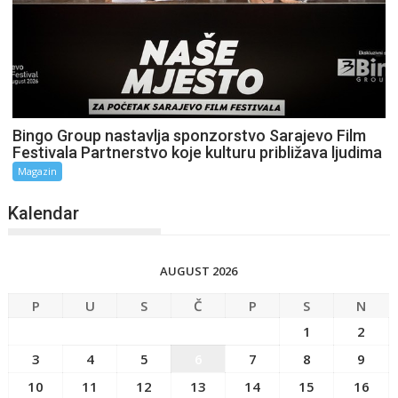
Bingo Group nastavlja sponzorstvo Sarajevo Film
Festivala Partnerstvo koje kulturu približava ljudima
Magazin
Kalendar
AUGUST 2026
P
U
S
Č
P
S
N
1
2
3
4
5
6
7
8
9
10
11
12
13
14
15
16