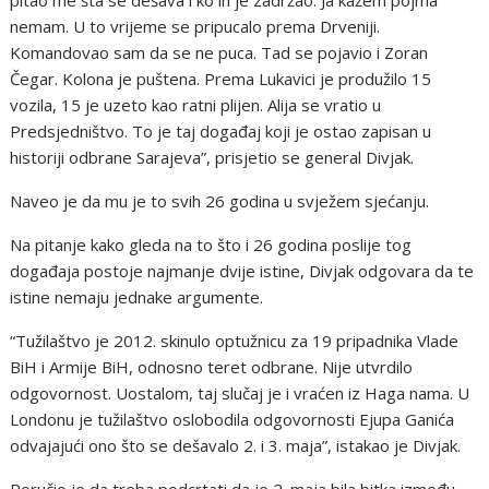
pitao me šta se dešava i ko ih je zadržao. Ja kažem pojma
nemam. U to vrijeme se pripucalo prema Drveniji.
Komandovao sam da se ne puca. Tad se pojavio i Zoran
Čegar. Kolona je puštena. Prema Lukavici je produžilo 15
vozila, 15 je uzeto kao ratni plijen. Alija se vratio u
Predsjedništvo. To je taj događaj koji je ostao zapisan u
historiji odbrane Sarajeva”, prisjetio se general Divjak.
Naveo je da mu je to svih 26 godina u svježem sjećanju.
Na pitanje kako gleda na to što i 26 godina poslije tog
događaja postoje najmanje dvije istine, Divjak odgovara da te
istine nemaju jednake argumente.
“Tužilaštvo je 2012. skinulo optužnicu za 19 pripadnika Vlade
BiH i Armije BiH, odnosno teret odbrane. Nije utvrdilo
odgovornost. Uostalom, taj slučaj je i vraćen iz Haga nama. U
Londonu je tužilaštvo oslobodila odgovornosti Ejupa Ganića
odvajajući ono što se dešavalo 2. i 3. maja”, istakao je Divjak.