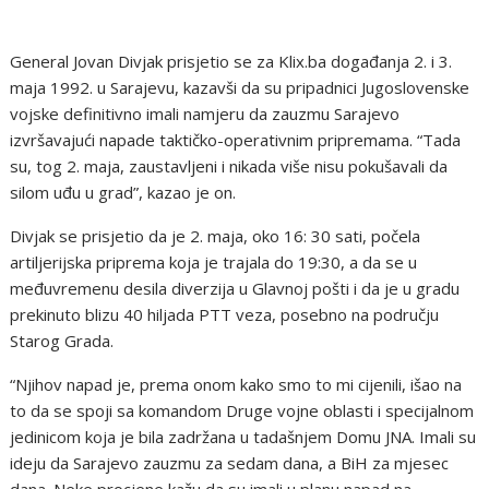
General Jovan Divjak prisjetio se za Klix.ba događanja 2. i 3.
maja 1992. u Sarajevu, kazavši da su pripadnici Jugoslovenske
vojske definitivno imali namjeru da zauzmu Sarajevo
izvršavajući napade taktičko-operativnim pripremama. “Tada
su, tog 2. maja, zaustavljeni i nikada više nisu pokušavali da
silom uđu u grad”, kazao je on.
Divjak se prisjetio da je 2. maja, oko 16: 30 sati, počela
artiljerijska priprema koja je trajala do 19:30, a da se u
međuvremenu desila diverzija u Glavnoj pošti i da je u gradu
prekinuto blizu 40 hiljada PTT veza, posebno na području
Starog Grada.
“Njihov napad je, prema onom kako smo to mi cijenili, išao na
to da se spoji sa komandom Druge vojne oblasti i specijalnom
jedinicom koja je bila zadržana u tadašnjem Domu JNA. Imali su
ideju da Sarajevo zauzmu za sedam dana, a BiH za mjesec