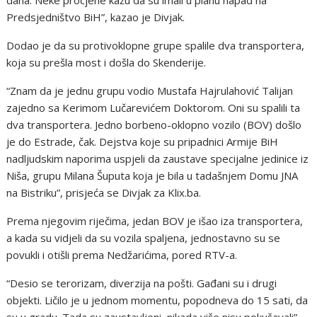
dana. Neke procjene kažu da su imali u planu napad na
Predsjedništvo BiH”, kazao je Divjak.
Dodao je da su protivoklopne grupe spalile dva transportera,
koja su prešla most i došla do Skenderije.
“Znam da je jednu grupu vodio Mustafa Hajrulahović Talijan
zajedno sa Kerimom Lučarevićem Doktorom. Oni su spalili ta
dva transportera. Jedno borbeno-oklopno vozilo (BOV) došlo
je do Estrade, čak. Dejstva koje su pripadnici Armije BiH
nadljudskim naporima uspjeli da zaustave specijalne jedinice iz
Niša, grupu Milana Šuputa koja je bila u tadašnjem Domu JNA
na Bistriku”, prisjeća se Divjak za Klix.ba.
Prema njegovim riječima, jedan BOV je išao iza transportera,
a kada su vidjeli da su vozila spaljena, jednostavno su se
povukli i otišli prema Nedžarićima, pored RTV-a.
“Desio se terorizam, diverzija na pošti. Gađani su i drugi
objekti. Ličilo je u jednom momentu, popodneva do 15 sati, da