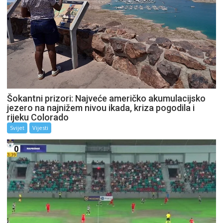
Šokantni prizori: Najveće američko akumulacijsko
jezero na najnižem nivou ikada, kriza pogodila i
rijeku Colorado
Svijet
Vijesti