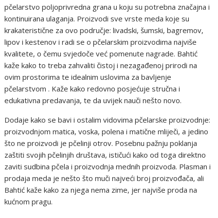
pčelarstvo poljoprivredna grana u koju su potrebna značajna i
kontinuirana ulaganja. Proizvodi sve vrste meda koje su
krakateristične za ovo područje: livadski, šumski, bagremov,
lipov i kestenov i radi se o pčelarskim proizvodima najviše
kvalitete, o čemu svjedoče već pomenute nagrade. Bahtić
kaže kako to treba zahvaliti čistoj i nezagađenoj prirodi na
ovim prostorima te idealnim uslovima za bavljenje
pčelarstvom . Kaže kako redovno posjećuje stručna i
edukativna predavanja, te da uvijek nauči nešto novo.
Dodaje kako se bavi i ostalim vidovima pčelarske proizvodnje:
proizvodnjom matica, voska, polena i matične mliječi, a jedino
što ne proizvodi je pčelinji otrov. Posebnu pažnju poklanja
zaštiti svojih pčelinjih društava, ističući kako od toga direktno
zaviti sudbina pčela i proizvodnja mednih proizvoda. Plasman i
prodaja meda je nešto što muči najveći broj proizvođača, ali
Bahtić kaže kako za njega nema zime, jer najviše proda na
kućnom pragu.