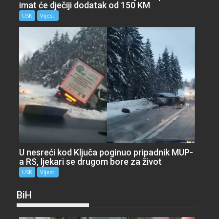
imat će dječiji dodatak od 150 KM
USK
Vijesti
U nesreći kod Ključa poginuo pripadnik MUP-
a RS, ljekari se drugom bore za život
USK
Vijesti
BiH