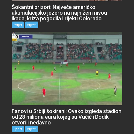
Šokantni prizori: Najveće američko
akumulacijsko jezero na najnižem nivou
ikada, kriza pogodila i rijeku Colorado
Svijet
Vijesti
Fanovi u Srbiji šokirani: Ovako izgleda stadion
od 28 miliona eura kojeg su Vučić i Dodik
otvorili nedavno
Sport
Vijesti