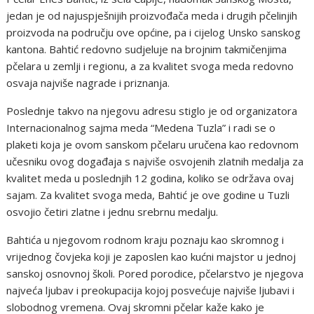
jedan je od najuspješnijih proizvođača meda i drugih pčelinjih
proizvoda na području ove općine, pa i cijelog Unsko sanskog
kantona. Bahtić redovno sudjeluje na brojnim takmičenjima
pčelara u zemlji i regionu, a za kvalitet svoga meda redovno
osvaja najviše nagrade i priznanja.
Poslednje takvo na njegovu adresu stiglo je od organizatora
Internacionalnog sajma meda “Medena Tuzla” i radi se o
plaketi koja je ovom sanskom pčelaru uručena kao redovnom
učesniku ovog događaja s najviše osvojenih zlatnih medalja za
kvalitet meda u poslednjih 12 godina, koliko se održava ovaj
sajam. Za kvalitet svoga meda, Bahtić je ove godine u Tuzli
osvojio četiri zlatne i jednu srebrnu medalju.
Bahtića u njegovom rodnom kraju poznaju kao skromnog i
vrijednog čovjeka koji je zaposlen kao kućni majstor u jednoj
sanskoj osnovnoj školi. Pored porodice, pčelarstvo je njegova
najveća ljubav i preokupacija kojoj posvećuje najviše ljubavi i
slobodnog vremena. Ovaj skromni pčelar kaže kako je