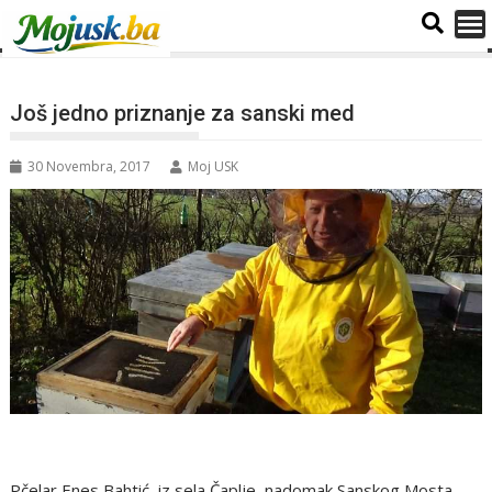
Još jedno priznanje za sanski med
30 Novembra, 2017
Moj USK
Pčelar Enes Bahtić, iz sela Čaplje, nadomak Sanskog Mosta,