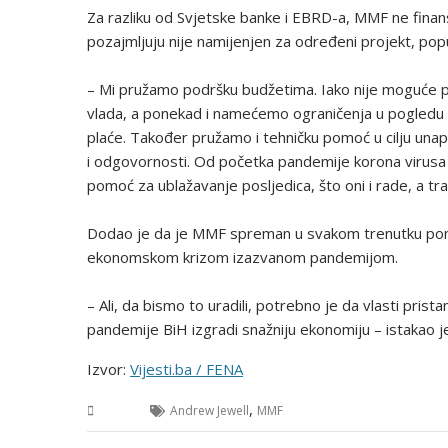
Za razliku od Svjetske banke i EBRD-a, MMF ne finansi
pozajmljuju nije namijenjen za određeni projekt, pop
– Mi pružamo podršku budžetima. Iako nije moguće pra
vlada, a ponekad i namećemo ograničenja u pogledu bu
plaće. Također pružamo i tehničku pomoć u cilju una
i odgovornosti. Od početka pandemije korona virusa tr
pomoć za ublažavanje posljedica, što oni i rade, a tra
Dodao je da je MMF spreman u svakom trenutku pono
ekonomskom krizom izazvanom pandemijom.
– Ali, da bismo to uradili, potrebno je da vlasti pri
pandemije BiH izgradi snažniju ekonomiju – istakao je
Izvor:
Vijesti.ba / FENA
,
BiH
Andrew Jewell
MMF