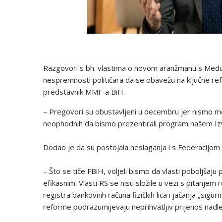
Razgovori s bh. vlastima o novom aranžmanu s Me
nespremnosti političara da se obavežu na ključne re
predstavnik ММF-а BiH.
– Pregovori su obustavljeni u decembru jer nismo mog
neophodnih da bismo prezentirali program našem Izv
Dodao je da su postojala neslaganja i s Federacijom
– Što se tiče FBiH, voljeli bismo da vlasti poboljšaju
efikasnim. Vlasti RS se nisu složile u vezi s pitanjem
registra bankovnih računa fizičkih lica i jačanja „sig
reforme podrazumijevaju neprihvatljiv prijenos nadlež