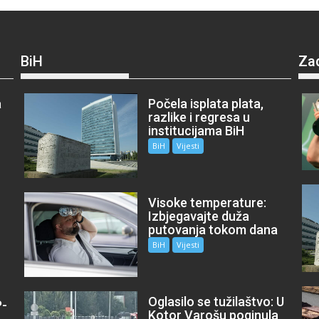
BiH
Za
a
Počela isplata plata,
razlike i regresa u
institucijama BiH
BiH
Vijesti
Visoke temperature:
Izbjegavajte duža
putovanja tokom dana
BiH
Vijesti
Oglasilo se tužilaštvo: U
P-
Kotor Varošu poginula
m