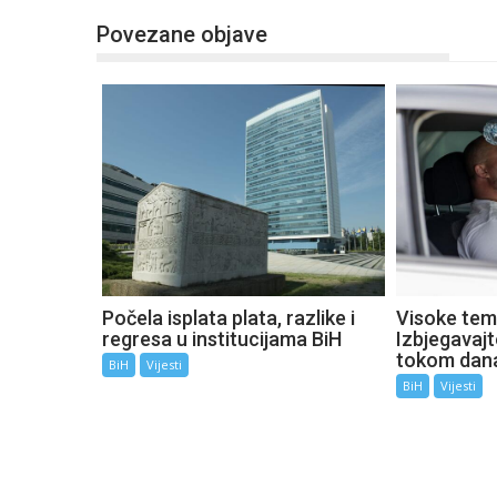
Povezane objave
Počela isplata plata, razlike i
Visoke tem
regresa u institucijama BiH
Izbjegavaj
tokom dan
BiH
Vijesti
BiH
Vijesti