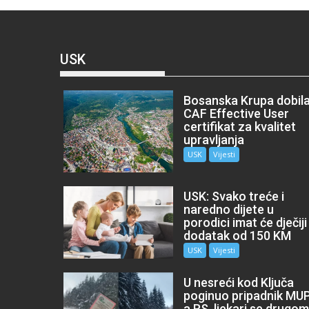
USK
Bosanska Krupa dobil
CAF Effective User
certifikat za kvalitet
upravljanja
USK
Vijesti
USK: Svako treće i
naredno dijete u
porodici imat će dječiji
dodatak od 150 KM
USK
Vijesti
U nesreći kod Ključa
poginuo pripadnik MU
a RS, ljekari se drugo