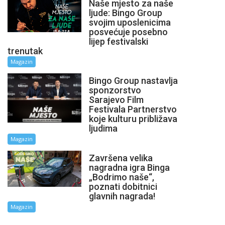
Naše mjesto za naše
ljude: Bingo Group
svojim uposlenicima
posvećuje posebno
lijep festivalski
trenutak
Magazin
Bingo Group nastavlja
sponzorstvo
Sarajevo Film
Festivala Partnerstvo
koje kulturu približava
ljudima
Magazin
Završena velika
nagradna igra Binga
„Bodrimo naše“,
poznati dobitnici
glavnih nagrada!
Magazin