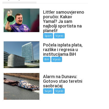
Littler samouvjereno
poručio: Kakav
Yamal? Ja sam
najbolji sportista na
planeti!
Sport
Vijesti
Počela isplata plata,
razlike i regresa u
institucijama BiH
BiH
Vijesti
Alarm na Dunavu:
Gotovo stao teretni
saobraćaj
Svijet
Vijesti