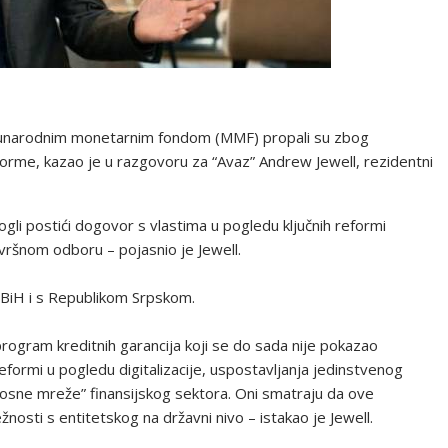
đunarodnim monetarnim fondom (MMF) propali su zbog
forme, kazao je u razgovoru za “Avaz” Andrew Jewell, rezidentni
li postići dogovor s vlastima u pogledu ključnih reformi
ršnom odboru – pojasnio je Jewell.
 BiH i s Republikom Srpskom.
 program kreditnih garancija koji se do sada nije pokazao
 reformi u pogledu digitalizacije, uspostavljanja jedinstvenog
urnosne mreže” finansijskog sektora. Oni smatraju da ove
nosti s entitetskog na državni nivo – istakao je Jewell.