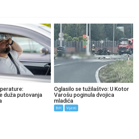
perature:
Oglasilo se tužilaštvo: U Kotor
te duža putovanja
Varošu poginula dvojica
a
mladića
BiH
Vijesti