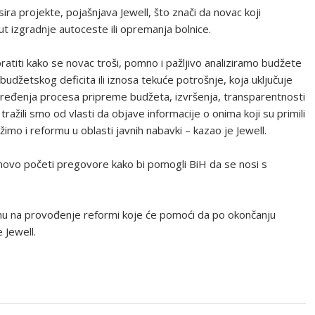
ra projekte, pojašnjava Jewell, što znači da novac koji
ut izgradnje autoceste ili opremanja bolnice.
titi kako se novac troši, pomno i pažljivo analiziramo budžete
džetskog deficita ili iznosa tekuće potrošnje, koja uključuje
pređenja procesa pripreme budžeta, izvršenja, transparentnosti
ažili smo od vlasti da objave informacije o onima koji su primili
žimo i reformu u oblasti javnih nabavki – kazao je Jewell.
vo početi pregovore kako bi pomogli BiH da se nosi s
stanu na provođenje reformi koje će pomoći da po okončanju
 Jewell.