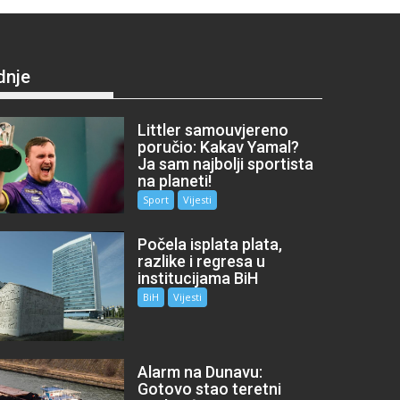
dnje
Littler samouvjereno
poručio: Kakav Yamal?
Ja sam najbolji sportista
na planeti!
Sport
Vijesti
Počela isplata plata,
razlike i regresa u
institucijama BiH
BiH
Vijesti
Alarm na Dunavu:
Gotovo stao teretni