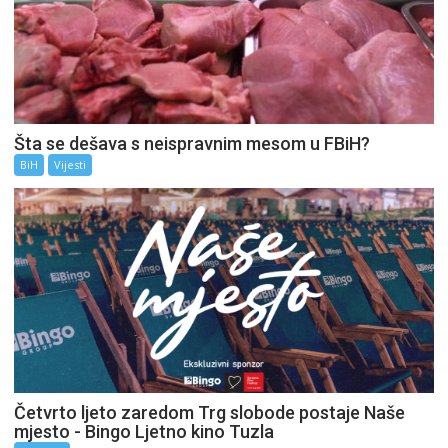
Šta se dešava s neispravnim mesom u FBiH?
BiH
Vijesti
Četvrto ljeto zaredom Trg slobode postaje Naše
mjesto - Bingo Ljetno kino Tuzla