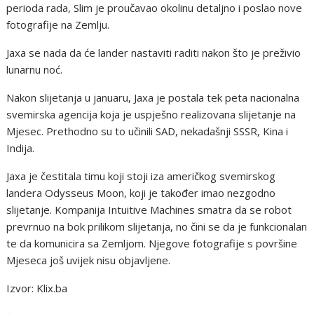
perioda rada, Slim je proučavao okolinu detaljno i poslao nove
fotografije na Zemlju.
Jaxa se nada da će lander nastaviti raditi nakon što je preživio
lunarnu noć.
Nakon slijetanja u januaru, Jaxa je postala tek peta nacionalna
svemirska agencija koja je uspješno realizovana slijetanje na
Mjesec. Prethodno su to učinili SAD, nekadašnji SSSR, Kina i
Indija.
Jaxa je čestitala timu koji stoji iza američkog svemirskog
landera Odysseus Moon, koji je također imao nezgodno
slijetanje. Kompanija Intuitive Machines smatra da se robot
prevrnuo na bok prilikom slijetanja, no čini se da je funkcionalan
te da komunicira sa Zemljom. Njegove fotografije s površine
Mjeseca još uvijek nisu objavljene.
Izvor: Klix.ba