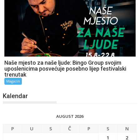
Naše mjesto za naše ljude: Bingo Group svojim
uposlenicima posvećuje posebno lijep festivalski
trenutak
Magazin
Kalendar
AUGUST 2026
P
U
S
Č
P
S
N
1
2