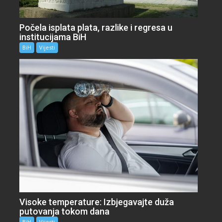
Počela isplata plata, razlike i regresa u
institucijama BiH
BiH
Vijesti
Visoke temperature: Izbjegavajte duža
putovanja tokom dana
BiH
Vijesti