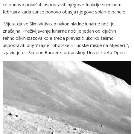
će ponovo pokušati uspostaviti njegove funkcije sredinom
februara kada sunce ponovo obasja njegove solarne panele.
“Vijest da se Slim aktivirao nakon hladne lunarne noći je
značajna. Preživljavanje lunarne noći je jedan od ključnih
tehnoloških izazova koje treba prevazići ukoliko želimo
uspostaviti dugotrajne robotske ili ljudske misije na Mjesecu“,
izjavio je dr. Simeon Barber s britanskog Univerziteta Open.