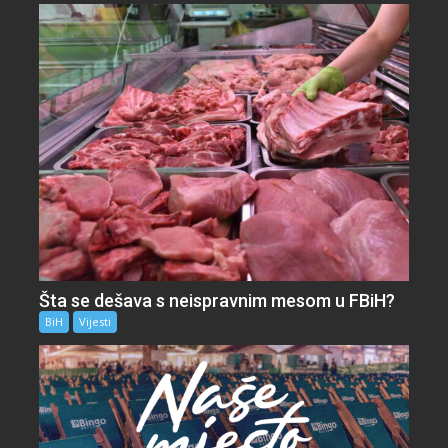
Šta se dešava s neispravnim mesom u FBiH?
BiH
Vijesti