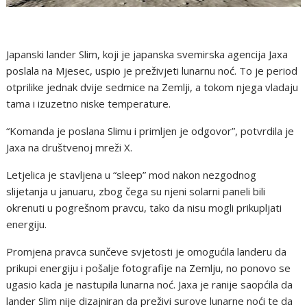
Japanski lander Slim, koji je japanska svemirska agencija Jaxa
poslala na Mjesec, uspio je preživjeti lunarnu noć. To je period
otprilike jednak dvije sedmice na Zemlji, a tokom njega vladaju
tama i izuzetno niske temperature.
“Komanda je poslana Slimu i primljen je odgovor”, potvrdila je
Jaxa na društvenoj mreži X.
Letjelica je stavljena u “sleep” mod nakon nezgodnog
slijetanja u januaru, zbog čega su njeni solarni paneli bili
okrenuti u pogrešnom pravcu, tako da nisu mogli prikupljati
energiju.
Promjena pravca sunčeve svjetosti je omogućila landeru da
prikupi energiju i pošalje fotografije na Zemlju, no ponovo se
ugasio kada je nastupila lunarna noć. Jaxa je ranije saopćila da
lander Slim nije dizajniran da preživi surove lunarne noći te da