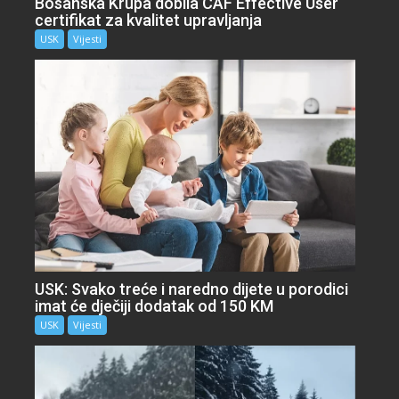
Bosanska Krupa dobila CAF Effective User
certifikat za kvalitet upravljanja
USK
Vijesti
USK: Svako treće i naredno dijete u porodici
imat će dječiji dodatak od 150 KM
USK
Vijesti