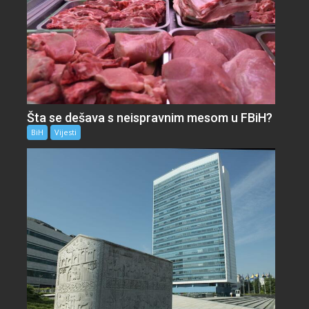
Šta se dešava s neispravnim mesom u FBiH?
BiH
Vijesti