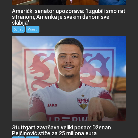
Američki senator upozorava: "Izgubili smo rat
s Iranom, Amerika je svakim danom sve
slabija"
Svijet
Vijesti
Stuttgart završava veliki posao: Dženan
Pejčinović stiže za 25 miliona eura