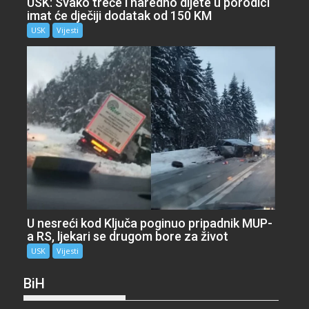
USK: Svako treće i naredno dijete u porodici
imat će dječiji dodatak od 150 KM
USK
Vijesti
U nesreći kod Ključa poginuo pripadnik MUP-
a RS, ljekari se drugom bore za život
USK
Vijesti
BiH