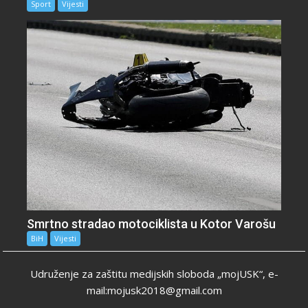
Sport
Vijesti
Smrtno stradao motociklista u Kotor Varošu
BiH
Vijesti
Udruženje za zaštitu medijskih sloboda „mojUSK“, e-
mail:mojusk2018@gmail.com