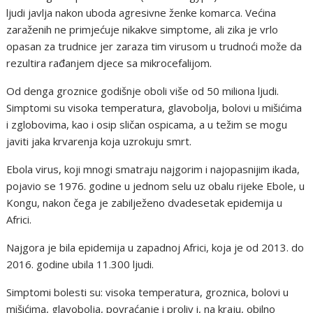
ljudi javlja nakon uboda agresivne ženke komarca. Većina
zaraženih ne primjećuje nikakve simptome, ali zika je vrlo
opasan za trudnice jer zaraza tim virusom u trudnoći može da
rezultira rađanjem djece sa mikrocefalijom.
Od denga groznice godišnje oboli više od 50 miliona ljudi.
Simptomi su visoka temperatura, glavobolja, bolovi u mišićima
i zglobovima, kao i osip sličan ospicama, a u težim se mogu
javiti jaka krvarenja koja uzrokuju smrt.
Ebola virus, koji mnogi smatraju najgorim i najopasnijim ikada,
pojavio se 1976. godine u jednom selu uz obalu rijeke Ebole, u
Kongu, nakon čega je zabilježeno dvadesetak epidemija u
Africi.
Najgora je bila epidemija u zapadnoj Africi, koja je od 2013. do
2016. godine ubila 11.300 ljudi.
Simptomi bolesti su: visoka temperatura, groznica, bolovi u
mišićima, glavobolja, povraćanje i proliv i, na kraju, obilno