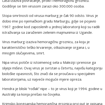
Lasa izaziva povraćanje, proliv i hemoragičnu groznicu.
Godišnje se tim virusom zarazi oko 300.000 osoba.
Stopa smrtnosti od virusa marburg je čak 90 odsto. Virus je
dobio ime po njemačkom gradu Marburgu, gdje se pojavio
1967. godine kod zaposlenih u jednoj laboratoriji koji su radili
istraživanja sa zaraženim zelenim majmunima iz Ugande.
Virus marburg izaziva hemoragičnu groznicu, za koju je
karakteristično teško krvarenje, otkazivanje organa i, u
mnogim slučajevima, smrt.
Nipa virus potiče iz istoimenog sela u Maleziji i prenose ga
slijepi miševi. Ovaj virus je svrstan u četvrtu, najvišu kategoriju
biološke opasnosti, što znači da se proučava u specijalnim
laboratorijama, uz najveće moguće mjere opreza.
Hendra je bliski “rođak” nipe – to je virus koji je 1994. godine u
Australiji sa konja prešao na čovjeka.
Krimsko-kongoanska hemoragična groznica prvi put je opisana