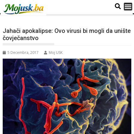
Jahači apokalipse: Ovo virusi bi mogli da unište
čovječanstvo
5 Decembra, 2017
Moj USK