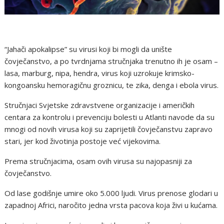
“Jahači apokalipse” su virusi koji bi mogli da unište
čovječanstvo, a po tvrdnjama stručnjaka trenutno ih je osam –
lasa, marburg, nipa, hendra, virus koji uzrokuje krimsko-
kongoansku hemoragičnu groznicu, te zika, denga i ebola virus.
Stručnjaci Svjetske zdravstvene organizacije i američkih
centara za kontrolu i prevenciju bolesti u Atlanti navode da su
mnogi od novih virusa koji su zaprijetili čovječanstvu zapravo
stari, jer kod životinja postoje već vijekovima.
Prema stručnjacima, osam ovih virusa su najopasniji za
čovječanstvo.
Od lase godišnje umire oko 5.000 ljudi. Virus prenose glodari u
zapadnoj Africi, naročito jedna vrsta pacova koja živi u kućama.