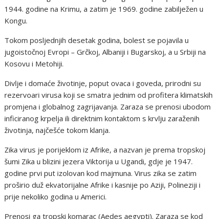
1944. godine na Krimu, a zatim je 1969. godine zabilježen u
Kongu.
Tokom posljednjih desetak godina, bolest se pojavila u
jugoistočnoj Evropi – Grčkoj, Albaniji i Bugarskoj, a u Srbiji na
Kosovu i Metohiji.
Divlje i domaće životinje, poput ovaca i goveda, prirodni su
rezervoari virusa koji se smatra jednim od profitera klimatskih
promjena i globalnog zagrijavanja. Zaraza se prenosi ubodom
inficiranog krpelja ili direktnim kontaktom s krvlju zaraženih
životinja, najčešće tokom klanja.
Zika virus je porijeklom iz Afrike, a nazvan je prema tropskoj
šumi Zika u blizini jezera Viktorija u Ugandi, gdje je 1947.
godine prvi put izolovan kod majmuna. Virus zika se zatim
proširio duž ekvatorijalne Afrike i kasnije po Aziji, Polineziji i
prije nekoliko godina u Americi.
Prenosi ga tropski komarac (Aedes aegypti). Zaraza se kod