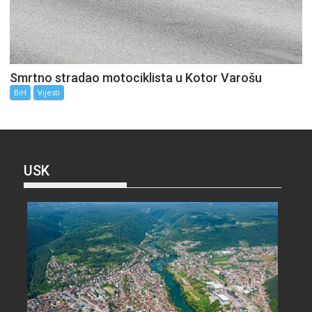
Smrtno stradao motociklista u Kotor Varošu
BiH
Vijesti
USK