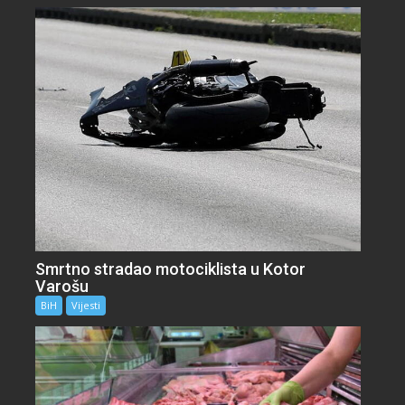
Smrtno stradao motociklista u Kotor
Varošu
BiH
Vijesti