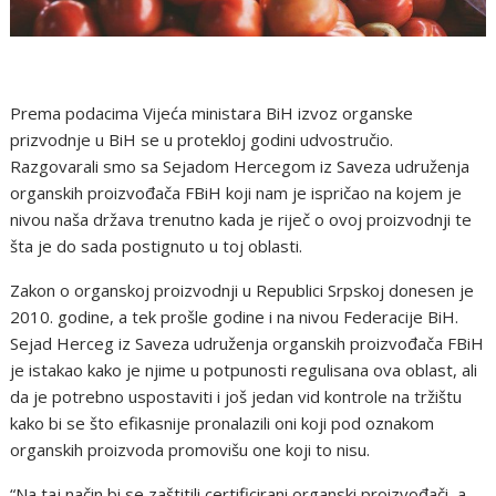
Prema podacima Vijeća ministara BiH izvoz organske
prizvodnje u BiH se u protekloj godini udvostručio.
Razgovarali smo sa Sejadom Hercegom iz Saveza udruženja
organskih proizvođača FBiH koji nam je ispričao na kojem je
nivou naša država trenutno kada je riječ o ovoj proizvodnji te
šta je do sada postignuto u toj oblasti.
Zakon o organskoj proizvodnji u Republici Srpskoj donesen je
2010. godine, a tek prošle godine i na nivou Federacije BiH.
Sejad Herceg iz Saveza udruženja organskih proizvođača FBiH
je istakao kako je njime u potpunosti regulisana ova oblast, ali
da je potrebno uspostaviti i još jedan vid kontrole na tržištu
kako bi se što efikasnije pronalazili oni koji pod oznakom
organskih proizvoda promovišu one koji to nisu.
“Na taj način bi se zaštitili certificirani organski proizvođači, a