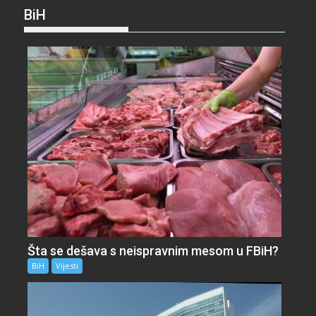
BiH
Šta se dešava s neispravnim mesom u FBiH?
BiH
Vijesti