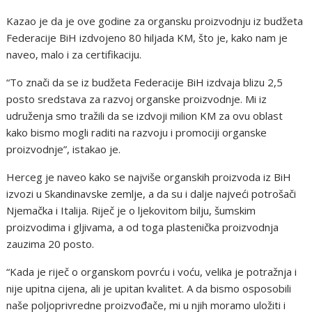
Kazao je da je ove godine za organsku proizvodnju iz budžeta
Federacije BiH izdvojeno 80 hiljada KM, što je, kako nam je
naveo, malo i za certifikaciju.
“To znači da se iz budžeta Federacije BiH izdvaja blizu 2,5
posto sredstava za razvoj organske proizvodnje. Mi iz
udruženja smo tražili da se izdvoji milion KM za ovu oblast
kako bismo mogli raditi na razvoju i promociji organske
proizvodnje”, istakao je.
Herceg je naveo kako se najviše organskih proizvoda iz BiH
izvozi u Skandinavske zemlje, a da su i dalje najveći potrošači
Njemačka i Italija. Riječ je o ljekovitom bilju, šumskim
proizvodima i gljivama, a od toga plastenička proizvodnja
zauzima 20 posto.
“Kada je riječ o organskom povrću i voću, velika je potražnja i
nije upitna cijena, ali je upitan kvalitet. A da bismo osposobili
naše poljoprivredne proizvođače, mi u njih moramo uložiti i