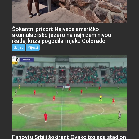
Šokantni prizori: Najveće američko
akumulacijsko jezero na najnižem nivou
ikada, kriza pogodila i rijeku Colorado
Svijet
Vijesti
Fanovi u Srbiji šokirani: Ovako izgleda stadion