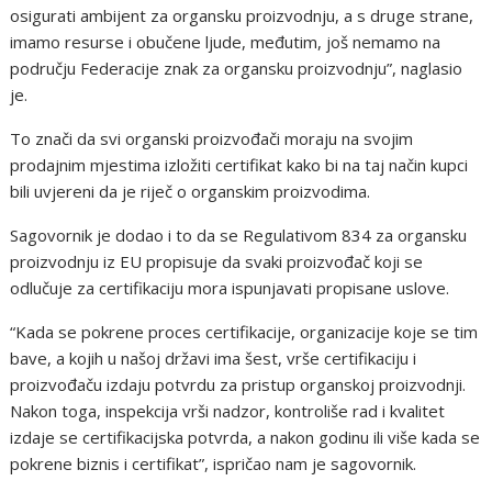
osigurati ambijent za organsku proizvodnju, a s druge strane,
imamo resurse i obučene ljude, međutim, još nemamo na
području Federacije znak za organsku proizvodnju”, naglasio
je.
To znači da svi organski proizvođači moraju na svojim
prodajnim mjestima izložiti certifikat kako bi na taj način kupci
bili uvjereni da je riječ o organskim proizvodima.
Sagovornik je dodao i to da se Regulativom 834 za organsku
proizvodnju iz EU propisuje da svaki proizvođač koji se
odlučuje za certifikaciju mora ispunjavati propisane uslove.
“Kada se pokrene proces certifikacije, organizacije koje se tim
bave, a kojih u našoj državi ima šest, vrše certifikaciju i
proizvođaču izdaju potvrdu za pristup organskoj proizvodnji.
Nakon toga, inspekcija vrši nadzor, kontroliše rad i kvalitet
izdaje se certifikacijska potvrda, a nakon godinu ili više kada se
pokrene biznis i certifikat”, ispričao nam je sagovornik.