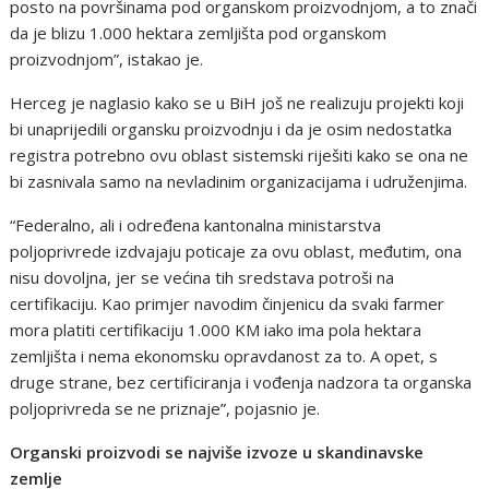
posto na površinama pod organskom proizvodnjom, a to znači
da je blizu 1.000 hektara zemljišta pod organskom
proizvodnjom”, istakao je.
Herceg je naglasio kako se u BiH još ne realizuju projekti koji
bi unaprijedili organsku proizvodnju i da je osim nedostatka
registra potrebno ovu oblast sistemski riješiti kako se ona ne
bi zasnivala samo na nevladinim organizacijama i udruženjima.
“Federalno, ali i određena kantonalna ministarstva
poljoprivrede izdvajaju poticaje za ovu oblast, međutim, ona
nisu dovoljna, jer se većina tih sredstava potroši na
certifikaciju. Kao primjer navodim činjenicu da svaki farmer
mora platiti certifikaciju 1.000 KM iako ima pola hektara
zemljišta i nema ekonomsku opravdanost za to. A opet, s
druge strane, bez certificiranja i vođenja nadzora ta organska
poljoprivreda se ne priznaje”, pojasnio je.
Organski proizvodi se najviše izvoze u skandinavske
zemlje