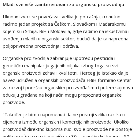
Mladi sve više zainteresovani za organsku proizvodnju
Ukupan izvoz se povećava i velika je potražnja, trenutno
radimo jedan projekt sa Češkom, Slovačkom i Mađarskomu
kojem su i Srbija, BiH i Moldavija, gdje radimo na iskustvima i
uvođenju mladih u organski sektor, budući da je ta napredna
poljoprivredna proizvodnja i održiva.
Organska proizvodnja zabranjuje upotrebu pesticida i
genetičku manipulaciju gajenih biljaka i zbog toga su svi
organski proizvodi zdravi i kvalitetni. Herceg je istakao da je
Savez udruženja organskih proizvođača FBiH formirao Centar
za razvoj i podršku organskim proizvođačima i putem sajmova
edukuju građane na koji način mogu prepoznati organske
proizvode.
“Također je bitno napomenuti da ne postoji velika razlika u
cijenama između organskih i komercijalnih proizvoda. Ukoliko
proizvođač direktno kupcima nudi svoje proizvode ne postoje
velike marže te su cijene više za 30, a u nekim kulturama i 50