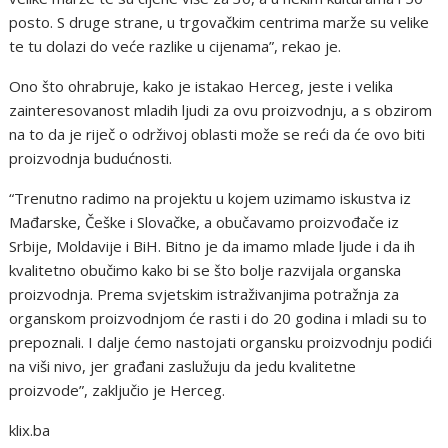
posto. S druge strane, u trgovačkim centrima marže su velike
te tu dolazi do veće razlike u cijenama”, rekao je.
Ono što ohrabruje, kako je istakao Herceg, jeste i velika
zainteresovanost mladih ljudi za ovu proizvodnju, a s obzirom
na to da je riječ o održivoj oblasti može se reći da će ovo biti
proizvodnja budućnosti.
“Trenutno radimo na projektu u kojem uzimamo iskustva iz
Mađarske, Češke i Slovačke, a obučavamo proizvođače iz
Srbije, Moldavije i BiH. Bitno je da imamo mlade ljude i da ih
kvalitetno obučimo kako bi se što bolje razvijala organska
proizvodnja. Prema svjetskim istraživanjima potražnja za
organskom proizvodnjom će rasti i do 20 godina i mladi su to
prepoznali. I dalje ćemo nastojati organsku proizvodnju podići
na viši nivo, jer građani zaslužuju da jedu kvalitetne
proizvode”, zaključio je Herceg.
klix.ba