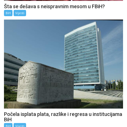
Šta se dešava s neispravnim mesom u FBiH?
BiH
Vijesti
Počela isplata plata, razlike i regresa u institucijama
BiH
BiH
Vijesti