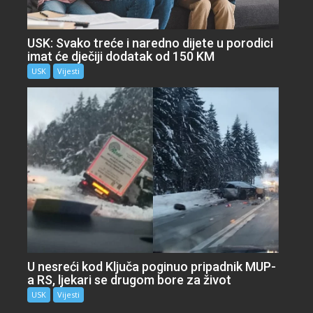
USK: Svako treće i naredno dijete u porodici
imat će dječiji dodatak od 150 KM
USK
Vijesti
U nesreći kod Ključa poginuo pripadnik MUP-
a RS, ljekari se drugom bore za život
USK
Vijesti