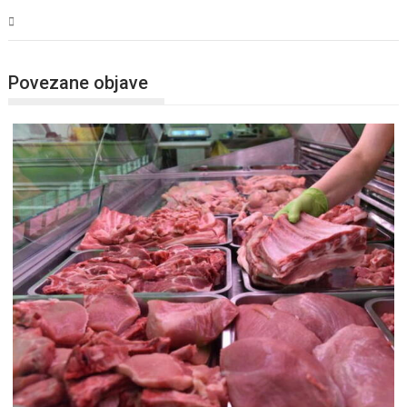
BiH
Povezane objave