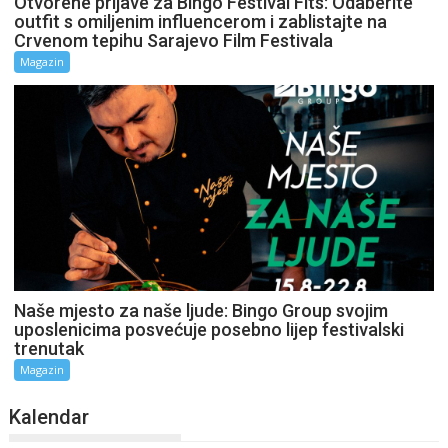
Otvorene prijave za Bingo Festival Fits: Odaberite
outfit s omiljenim influencerom i zablistajte na
Crvenom tepihu Sarajevo Film Festivala
Magazin
Naše mjesto za naše ljude: Bingo Group svojim
uposlenicima posvećuje posebno lijep festivalski
trenutak
Magazin
Kalendar