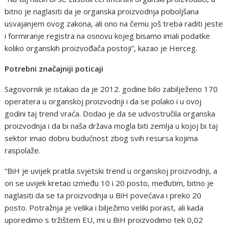
bitno je naglasiti da je organska proizvodnja poboljšana
usvajanjem ovog zakona, ali ono na čemu još treba raditi jeste
i formiranje registra na osnovu kojeg bisamo imali podatke
koliko organskih proizvođača postoji”, kazao je Herceg.
Potrebni značajniji poticaji
Sagovornik je istakao da je 2012. godine bilo zabilježeno 170
operatera u organskoj proizvodnji i da se polako i u ovoj
godini taj trend vraća. Dodao je da se udvostručila organska
proizvodnja i da bi naša država mogla biti zemlja u kojoj bi taj
sektor imao dobru budućnost zbog svih resursa kojima
raspolaže.
“BiH je uvijek pratila svjetski trend u organskoj proizvodnji, a
on se uvijek kretao između 10 i 20 posto, međutim, bitno je
naglasiti da se ta proizvodnja u BiH povećava i preko 20
posto. Potražnja je velika i bilježimo veliki porast, ali kada
uporedimo s tržištem EU, mi u BiH proizvodimo tek 0,02