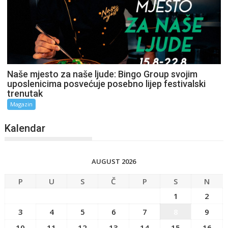
Naše mjesto za naše ljude: Bingo Group svojim
uposlenicima posvećuje posebno lijep festivalski
trenutak
Magazin
Kalendar
AUGUST 2026
P
U
S
Č
P
S
N
1
2
3
4
5
6
7
8
9
10
11
12
13
14
15
16