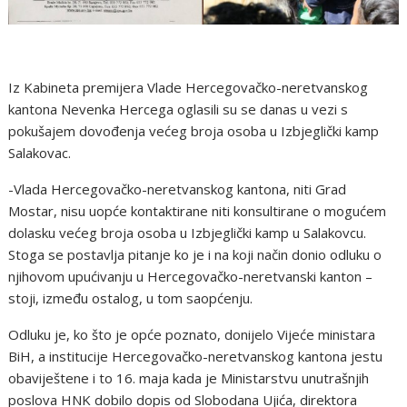
Iz Kabineta premijera Vlade Hercegovačko-neretvanskog
kantona Nevenka Hercega oglasili su se danas u vezi s
pokušajem dovođenja većeg broja osoba u Izbjeglički kamp
Salakovac.
-Vlada Hercegovačko-neretvanskog kantona, niti Grad
Mostar, nisu uopće kontaktirane niti konsultirane o mogućem
dolasku većeg broja osoba u Izbjeglički kamp u Salakovcu.
Stoga se postavlja pitanje ko je i na koji način donio odluku o
njihovom upućivanju u Hercegovačko-neretvanski kanton –
stoji, između ostalog, u tom saopćenju.
Odluku je, ko što je opće poznato, donijelo Vijeće ministara
BiH, a institucije Hercegovačko-neretvanskog kantona jestu
obaviještene i to 16. maja kada je Ministarstvu unutrašnjih
poslova HNK dobilo dopis od Slobodana Ujića, direktora