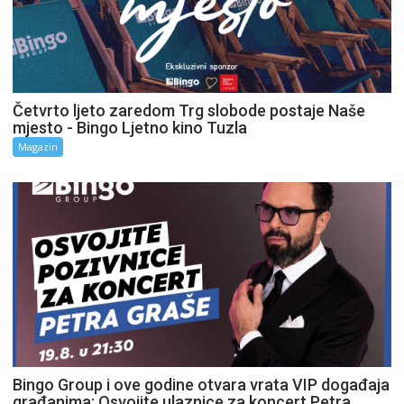
Četvrto ljeto zaredom Trg slobode postaje Naše
mjesto - Bingo Ljetno kino Tuzla
Magazin
Bingo Group i ove godine otvara vrata VIP događaja
građanima: Osvojite ulaznice za koncert Petra