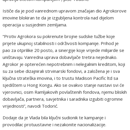
Ističe da je pod vanrednom upravom značajan dio Agrokorove
imovine blokiran te da je izgubljena kontrola nad dijelom
operacija u susjednim zemljama.
“Protiv Agrokora su pokrenute brojne sudske tužbe koje
prijete ukupnoj stabilnosti i održivosti kompanije. Prihod je
pao za otprilike 20 posto, a sinergije koje vrijede milijarde se
uništavaju. Vanredna uprava dobavljače tretira nejednako.
Agrokor je opterećen nepotrebnim i nelegalnim kreditom, koji
su za sebe dizajnirali strvinarski fondovi, a založena je i sva
ključna strateška imovina, i to trustu Madison Pacific ltd sa
sjedištem u Hong Kongu. Ako se ovakvo stanje nastavi svi će
vjerovnici, osim Ramljakovih povlaštenih fondova, njemu bliskih
dobavljača, partnera, savjetnika i saradnika izgubiti ogromne
vrijednosti”, navodi Todorić.
Dodaje da je Vlada bila ključni sudionik te kampanje i
provodilac protuustavne i nezakonite nacionalizacije.