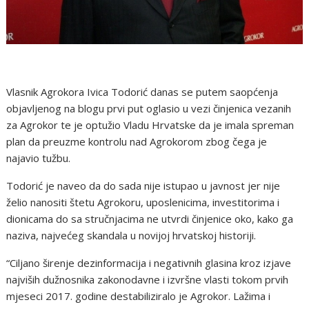
Vlasnik Agrokora Ivica Todorić danas se putem saopćenja
objavljenog na blogu prvi put oglasio u vezi činjenica vezanih
za Agrokor te je optužio Vladu Hrvatske da je imala spreman
plan da preuzme kontrolu nad Agrokorom zbog čega je
najavio tužbu.
Todorić je naveo da do sada nije istupao u javnost jer nije
želio nanositi štetu Agrokoru, uposlenicima, investitorima i
dionicama do sa stručnjacima ne utvrdi činjenice oko, kako ga
naziva, najvećeg skandala u novijoj hrvatskoj historiji.
“Ciljano širenje dezinformacija i negativnih glasina kroz izjave
najviših dužnosnika zakonodavne i izvršne vlasti tokom prvih
mjeseci 2017. godine destabiliziralo je Agrokor. Lažima i