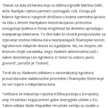
“Danas se kula od karata koju su lažima izgradili Martina Dalić,
Ante Ramljak i njihovi partneri i pomagači, ruši. Ostaju još
bilance Agrokora i njegovih društava u kojima vanredna uprava
na čelu s Antom Ramljakom konstrukcijama i pritiscima
omogućuje ljudima iz fonda Knigthead da direktno upravljaju i
manipuliraju bilancama. To čine kako bi stvorili pretpostavke za
stjecanje stotina miliona eura nepripadajuće finansijske koristi.
Agrokorove milijarde doista su izgubljene. No, ne mojom, niti
krivicom mojih saradnika, nego vladinim aktivnostima uoči i
nakon donošenja Lex Agrokora. O tome ću uskoro javno
govoriti”, poručio je Todorić.
Tvrdi da su Vladinom odlukom o nacionalizaciji Agrokora
prouzrokovane dalekosežne privredne i finansijske štete koje
se već mjere u milijardama kuna.
“Uništava se industrija i njezina tržišna pozicija u Evropskoj
uniji. Hrvatska i regija pritom gube sinergijske učinke u EU.
Takve odluke Vlade Republike Hrvatske zemlju su uvukle u