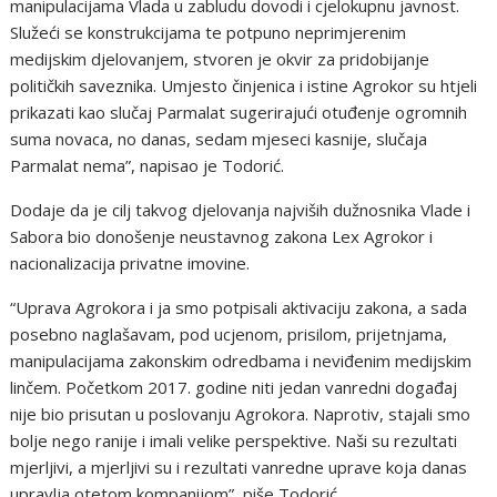
manipulacijama Vlada u zabludu dovodi i cjelokupnu javnost.
Služeći se konstrukcijama te potpuno neprimjerenim
medijskim djelovanjem, stvoren je okvir za pridobijanje
političkih saveznika. Umjesto činjenica i istine Agrokor su htjeli
prikazati kao slučaj Parmalat sugerirajući otuđenje ogromnih
suma novaca, no danas, sedam mjeseci kasnije, slučaja
Parmalat nema”, napisao je Todorić.
Dodaje da je cilj takvog djelovanja najviših dužnosnika Vlade i
Sabora bio donošenje neustavnog zakona Lex Agrokor i
nacionalizacija privatne imovine.
“Uprava Agrokora i ja smo potpisali aktivaciju zakona, a sada
posebno naglašavam, pod ucjenom, prisilom, prijetnjama,
manipulacijama zakonskim odredbama i neviđenim medijskim
linčem. Početkom 2017. godine niti jedan vanredni događaj
nije bio prisutan u poslovanju Agrokora. Naprotiv, stajali smo
bolje nego ranije i imali velike perspektive. Naši su rezultati
mjerljivi, a mjerljivi su i rezultati vanredne uprave koja danas
upravlja otetom kompanijom”, piše Todorić.