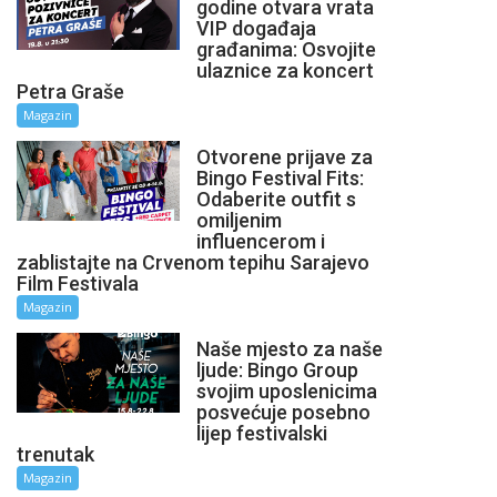
godine otvara vrata
VIP događaja
građanima: Osvojite
ulaznice za koncert
Petra Graše
Magazin
Otvorene prijave za
Bingo Festival Fits:
Odaberite outfit s
omiljenim
influencerom i
zablistajte na Crvenom tepihu Sarajevo
Film Festivala
Magazin
Naše mjesto za naše
ljude: Bingo Group
svojim uposlenicima
posvećuje posebno
lijep festivalski
trenutak
Magazin