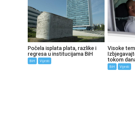
Počela isplata plata, razlike i
Visoke tem
regresa u institucijama BiH
Izbjegavaj
tokom dan
BiH
Vijesti
BiH
Vijesti