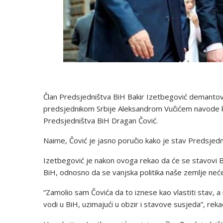
Član Predsjedništva BiH Bakir Izetbegović demantova
predsjednikom Srbije Aleksandrom Vučićem navode koj
Predsjedništva BiH Dragan Čović.
Naime, Čović je jasno poručio kako je stav Predsjedni
Izetbegović je nakon ovoga rekao da će se stavovi Bi
BiH, odnosno da se vanjska politika naše zemlje neće
“Zamolio sam Čovića da to iznese kao vlastiti stav, a
vodi u BiH, uzimajući u obzir i stavove susjeda”, reka