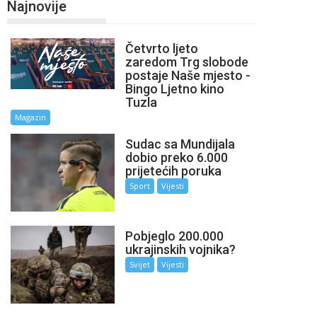
Najnovije
Četvrto ljeto
zaredom Trg slobode
postaje Naše mjesto -
Bingo Ljetno kino
Tuzla
Magazin
Sudac sa Mundijala
dobio preko 6.000
prijetećih poruka
Sport
Vijesti
Pobjeglo 200.000
ukrajinskih vojnika?
Svijet
Vijesti