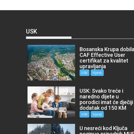
USK
Bosanska Krupa dobil
CAF Effective User
certifikat za kvalitet
upravljanja
USK
Vijesti
USK: Svako treće i
naredno dijete u
porodici imat će dječiji
dodatak od 150 KM
USK
Vijesti
U nesreći kod Ključa
poginuo pripadnik MU