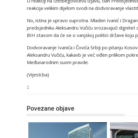
U reakciji na Izetbegovićevu izjavu, član Predsjedni
reakcija velikim dijelom svodi na dodvoravanje vlastito
No, istina je upravo suprotna. Mladen Ivanić i Dragan 
predsjedniku Aleksandru Vučiću srozavajući dignitet d
BIH stavom da će se o vanjskoj politici države koju p
Dodvoravanje Ivanića i Čovića Srbiji po pitanju Ko
Aleksandru Vučiću, kakavb je već viđen prilikom pokr
Međunarodnim suom pravde.
(Vijesti.ba)
BiH
Povezane objave