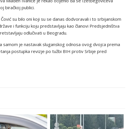
štva Mladen Ivaniće je rekao ocijenio da se Izetbegovićeva
j biračkoj publici.
Čović su bilo oni koji su se danas dodvoravali i to srbijanskom
ržave i funkciju koju predstavljaju kao članovi Predsjedništva
retstavljaju odlučivati u Beogradu.
sova samom je nastavak sluganskog odnosa ovog dvojca prema
etanja postupka revizje po tužbi BIH protiv Srbije pred