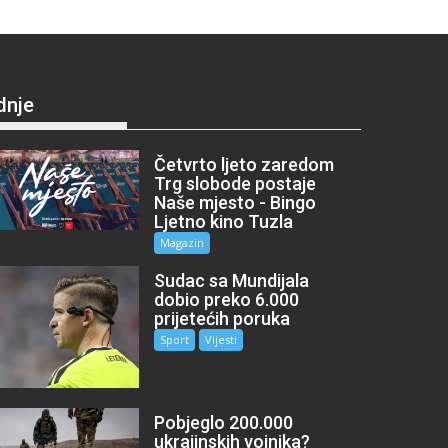
dnje
Četvrto ljeto zaredom
Trg slobode postaje
Naše mjesto - Bingo
Ljetno kino Tuzla
Magazin
Sudac sa Mundijala
dobio preko 6.000
prijetećih poruka
Sport
Vijesti
Pobjeglo 200.000
ukrajinskih vojnika?