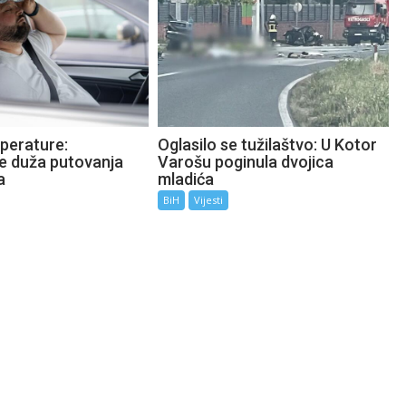
perature:
Oglasilo se tužilaštvo: U Kotor
te duža putovanja
Varošu poginula dvojica
a
mladića
BiH
Vijesti