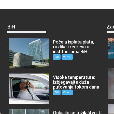
BiH
Za
a
Počela isplata plata,
razlike i regresa u
institucijama BiH
BiH
Vijesti
Visoke temperature:
Izbjegavajte duža
putovanja tokom dana
BiH
Vijesti
Oglasilo se tužilaštvo: U
P-