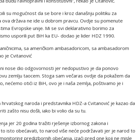
da budu ravnopravni i konstitutivni”, rekao je Citanović.
obili su mogućnost da se bore i kroz današnju politiku za
da ova država ne ide u dobrom pravcu. Ovdje su pomenute
stima Evropske unije. Mi se svi deklarativno borimo za
ismo usporili put BiH ka EU- dodao je lider HDZ 1990.
zvaničnicima, sa američkom ambasadoricom, sa ambasadorom
o je Cvitanović
ani nose dio odgovornosti jer nedopustivo je da ponovo
e ovu zemlju taocem. Stoga sam večaras ovdje da pokažem da
, nećemo otići iz BiH, ovo je i naša zemlja, poštivamo je i
a hrvatskog naroda i predstavnika HDZ-a Cvitanović je kazao da
zašto nisu došli, iako bi volio da su tu.
nja jer 20 godina tražiti rješenje izbornog zakona i
o isto obećavati, to narod više neće podržavati jer je narod to
monitoring predizbornih obećanja, izaći pred one koji ne misle