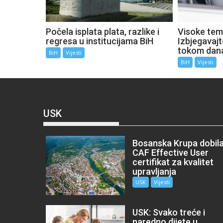
Počela isplata plata, razlike i
Visoke tem
regresa u institucijama BiH
Izbjegavaj
tokom dan
BiH
Vijesti
BiH
Vijesti
USK
Bosanska Krupa dobil
CAF Effective User
certifikat za kvalitet
upravljanja
USK
Vijesti
USK: Svako treće i
naredno dijete u