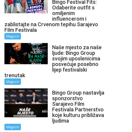
Bingo Festival Fits:
Odaberite outfit s
omiljenim
influencerom i
zablistajte na Crvenom tepihu Sarajevo
Film Festivala
Magazin
Naše mjesto za naše
ljude: Bingo Group
svojim uposlenicima
posvećuje posebno
lijep festivalski
trenutak
Magazin
Bingo Group nastavlja
sponzorstvo
Sarajevo Film
Festivala Partnerstvo
koje kulturu približava
ljudima
Magazin