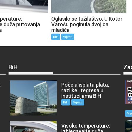
perature:
Oglasilo se tužilaštvo: U Kotor
te duža putovanja
Varošu poginula dvojica
a
mladića
BiH
Vijesti
BiH
Za
a
Počela isplata plata,
razlike i regresa u
institucijama BiH
BiH
Vijesti
Ma
Visoke temperature:
Izbjegavajte duža