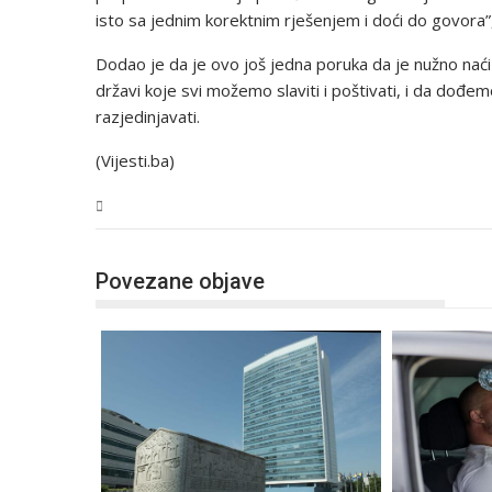
isto sa jednim korektnim rješenjem i doći do govora”,
Dodao je da je ovo još jedna poruka da je nužno nać
državi koje svi možemo slaviti i poštivati, i da dođe
razjedinjavati.
(Vijesti.ba)
BiH
Povezane objave