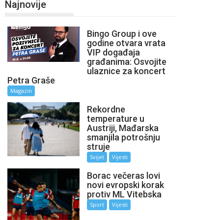
Najnovije
Bingo Group i ove
godine otvara vrata
VIP događaja
građanima: Osvojite
ulaznice za koncert
Petra Graše
Magazin
Rekordne
temperature u
Austriji, Mađarska
smanjila potrošnju
struje
Svijet
Vijesti
Borac večeras lovi
novi evropski korak
protiv ML Vitebska
Sport
Vijesti