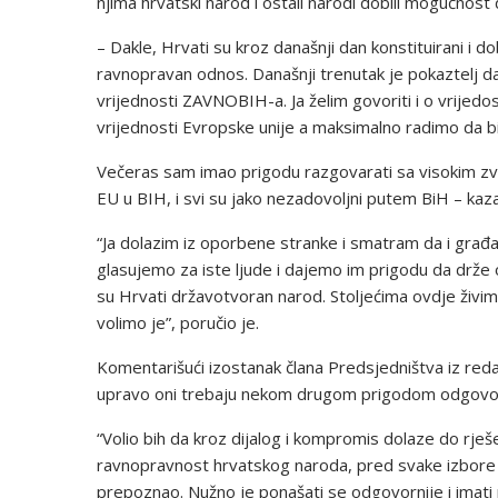
njima hrvatski narod i ostali narodi dobili mogućnost 
– Dakle, Hrvati su kroz današnji dan konstituirani i d
ravnopravan odnos. Današnji trenutak je pokaztelj 
vrijednosti ZAVNOBIH-a. Ja želim govoriti i o vrijedo
vrijednosti Evropske unije a maksimalno radimo da b
Večeras sam imao prigodu razgovarati sa visokim 
EU u BIH, i svi su jako nezadovoljni putem BiH – kaza
“Ja dolazim iz oporbene stranke i smatram da i građ
glasujemo za iste ljude i dajemo im prigodu da drž
su Hrvati državotvoran narod. Stoljećima ovdje živimo
volimo je”, poručio je.
Komentarišući izostanak člana Predsjedništva iz red
upravo oni trebaju nekom drugom prigodom odgovoriti 
“Volio bih da kroz dijalog i kompromis dolaze do rješe
ravnopravnost hrvatskog naroda, pred svake izbore t
prepoznao. Nužno je ponašati se odgovornije i imati 