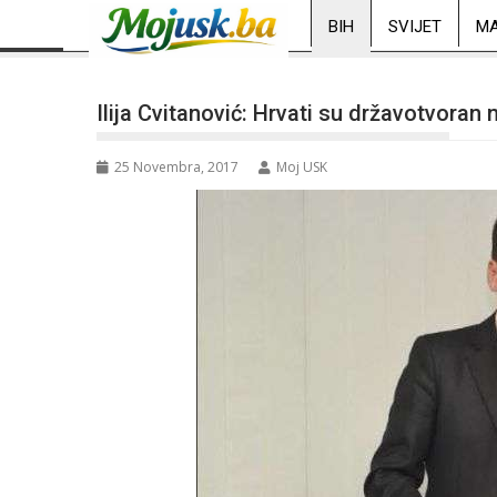
BIH
SVIJET
MA
Ilija Cvitanović: Hrvati su državotvoran 
25 Novembra, 2017
Moj USK