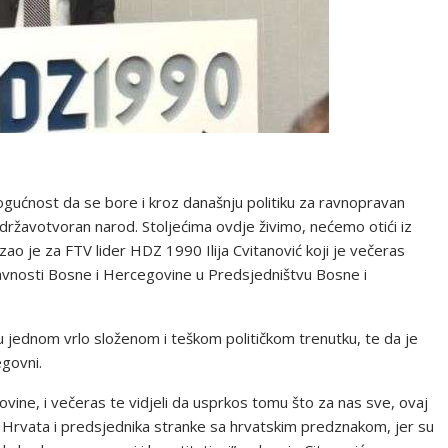
 mogućnost da se bore i kroz današnju politiku za ravnopravan
ržavotvoran narod. Stoljećima ovdje živimo, nećemo otići iz
azao je za FTV lider HDZ 1990 Ilija Cvitanović koji je večeras
nosti Bosne i Hercegovine u Predsjedništvu Bosne i
u jednom vrlo složenom i teškom političkom trenutku, te da je
egovni.
ine, i večeras te vidjeli da usprkos tomu što za nas sve, ovaj
je Hrvata i predsjednika stranke sa hrvatskim predznakom, jer su