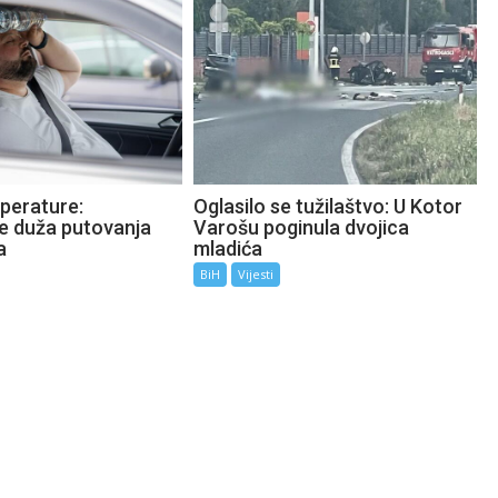
perature:
Oglasilo se tužilaštvo: U Kotor
te duža putovanja
Varošu poginula dvojica
a
mladića
BiH
Vijesti