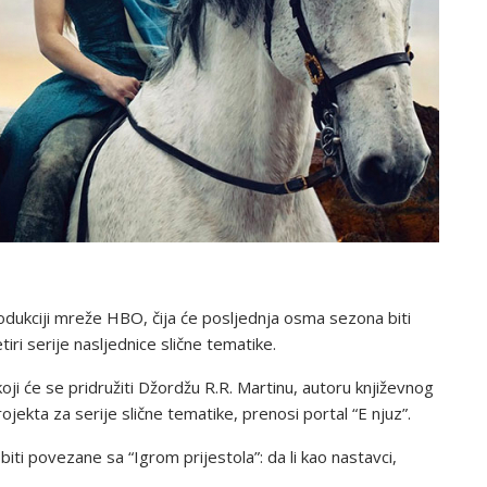
produkciji mreže HBO, čija će posljednja osma sezona biti
ri serije nasljednice slične tematike.
i će se pridružiti Džordžu R.R. Martinu, autoru književnog
rojekta za serije slične tematike, prenosi portal “E njuz”.
 biti povezane sa “Igrom prijestola”: da li kao nastavci,