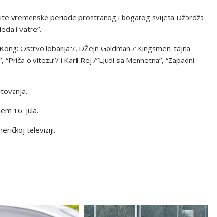
zličite vremenske periode prostranog i bogatog svijeta Džordža
eda i vatre”.
 “Kong: Ostrvo lobanja”/, DŽejn Goldman /”Kingsmen: tajna
, “Priča o vitezu”/ i Karli Rej /”LJudi sa Menhetna”, “Zapadni
tovanja.
em 16. jula.
ričkoj televiziji.