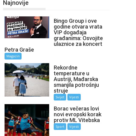
Najnovije
Bingo Group i ove
godine otvara vrata
VIP događaja
građanima: Osvojite
ulaznice za koncert
Petra Graše
Magazin
Rekordne
temperature u
Austriji, Mađarska
smanjila potrošnju
struje
Svijet
Vijesti
Borac večeras lovi
novi evropski korak
protiv ML Vitebska
Sport
Vijesti