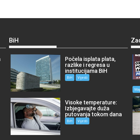
BiH
Za
a
Počela isplata plata,
razlike i regresa u
institucijama BiH
BiH
Vijesti
Ma
Visoke temperature:
Izbjegavajte duža
putovanja tokom dana
BiH
Vijesti