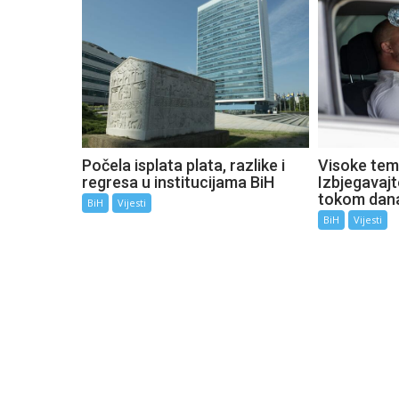
Počela isplata plata, razlike i
Visoke tem
regresa u institucijama BiH
Izbjegavaj
tokom dan
BiH
Vijesti
BiH
Vijesti