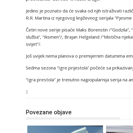
Jedino je poznato da će svaka od njih istraživati ra
R.R. Martina iz njegovog književnog serijala “Pjesme l
Četiri nove serije pisaće Maks Borenstin /”Godzila”,
služba”, “Iksmen”/, Brajan Helgeland /”Mistična rijeka”
svijet”/.
Još uvijek nema planova o premijernim datumima emi
Sedma sezona “Igre prijestola” počeće sa prikazivanj
“Igra prestola” je trenutno najpopularnija serija na ame
BiH
Povezane objave