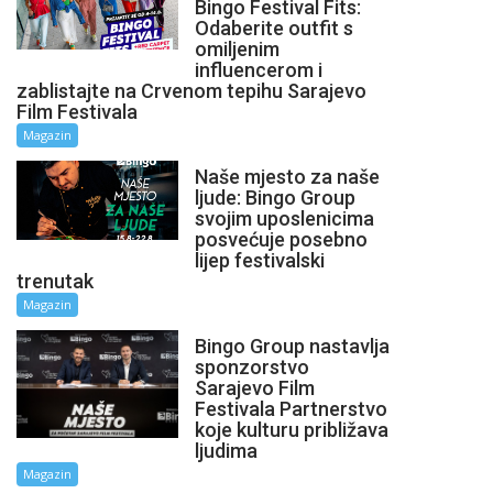
Bingo Festival Fits:
Odaberite outfit s
omiljenim
influencerom i
zablistajte na Crvenom tepihu Sarajevo
Film Festivala
Magazin
Naše mjesto za naše
ljude: Bingo Group
svojim uposlenicima
posvećuje posebno
lijep festivalski
trenutak
Magazin
Bingo Group nastavlja
sponzorstvo
Sarajevo Film
Festivala Partnerstvo
koje kulturu približava
ljudima
Magazin