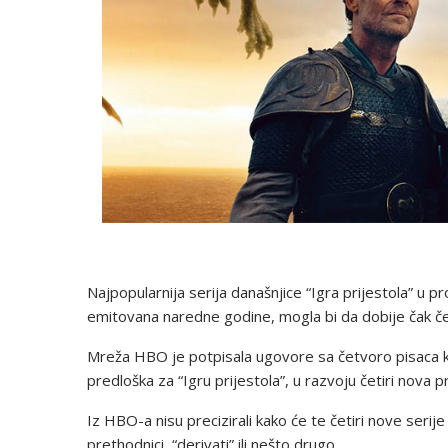
Najpopularnija serija današnjice “Igra prijestola” u 
emitovana naredne godine, mogla bi da dobije čak četi
Mreža HBO je potpisala ugovore sa četvoro pisaca koj
predloška za “Igru prijestola”, u razvoju četiri nova p
Iz HBO-a nisu precizirali kako će te četiri nove serije
prethodnici, “derivati” ili nešto drugo.