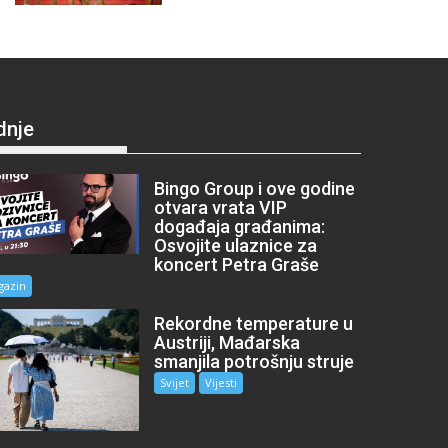
dnje
Bingo Group i ove godine
otvara vrata VIP
događaja građanima:
Osvojite ulaznice za
koncert Petra Graše
gazin
Rekordne temperature u
Austriji, Mađarska
smanjila potrošnju struje
Svijet
Vijesti