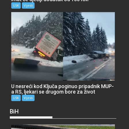
USK
Vijesti
U nesreći kod Ključa poginuo pripadnik MUP-
a RS, ljekari se drugom bore za život
USK
Vijesti
BiH