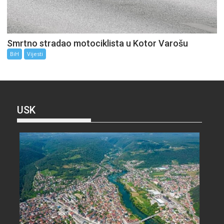
Smrtno stradao motociklista u Kotor Varošu
BiH
Vijesti
USK