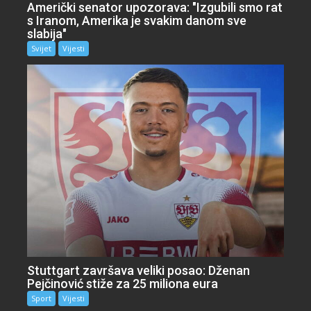
Američki senator upozorava: "Izgubili smo rat
s Iranom, Amerika je svakim danom sve
slabija"
Svijet
Vijesti
Stuttgart završava veliki posao: Dženan
Pejčinović stiže za 25 miliona eura
Sport
Vijesti