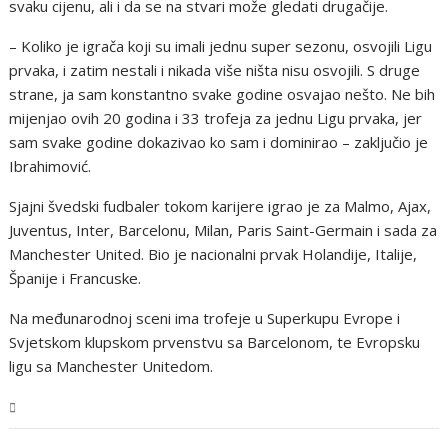
svaku cijenu, ali i da se na stvari može gledati drugačije.
– Koliko je igrača koji su imali jednu super sezonu, osvojili Ligu
prvaka, i zatim nestali i nikada više ništa nisu osvojili. S druge
strane, ja sam konstantno svake godine osvajao nešto. Ne bih
mijenjao ovih 20 godina i 33 trofeja za jednu Ligu prvaka, jer
sam svake godine dokazivao ko sam i dominirao – zaključio je
Ibrahimović.
Sjajni švedski fudbaler tokom karijere igrao je za Malmo, Ajax,
Juventus, Inter, Barcelonu, Milan, Paris Saint-Germain i sada za
Manchester United. Bio je nacionalni prvak Holandije, Italije,
Španije i Francuske.
Na međunarodnoj sceni ima trofeje u Superkupu Evrope i
Svjetskom klupskom prvenstvu sa Barcelonom, te Evropsku
ligu sa Manchester Unitedom.
Sport