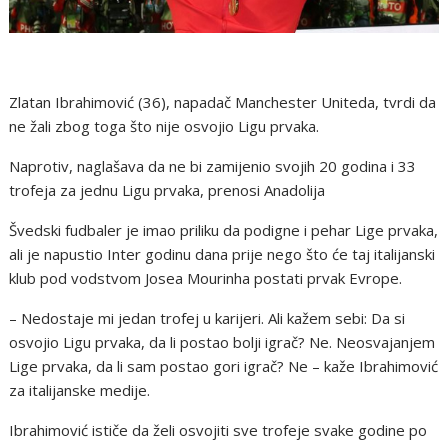
Zlatan Ibrahimović (36), napadač Manchester Uniteda, tvrdi da
ne žali zbog toga što nije osvojio Ligu prvaka.
Naprotiv, naglašava da ne bi zamijenio svojih 20 godina i 33
trofeja za jednu Ligu prvaka, prenosi Anadolija
Švedski fudbaler je imao priliku da podigne i pehar Lige prvaka,
ali je napustio Inter godinu dana prije nego što će taj italijanski
klub pod vodstvom Josea Mourinha postati prvak Evrope.
– Nedostaje mi jedan trofej u karijeri. Ali kažem sebi: Da si
osvojio Ligu prvaka, da li postao bolji igrač? Ne. Neosvajanjem
Lige prvaka, da li sam postao gori igrač? Ne – kaže Ibrahimović
za italijanske medije.
Ibrahimović ističe da želi osvojiti sve trofeje svake godine po