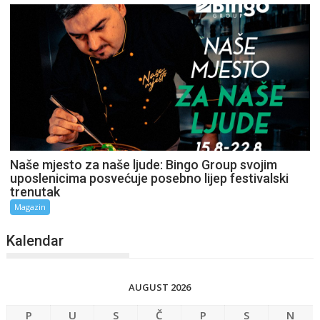
Naše mjesto za naše ljude: Bingo Group svojim
uposlenicima posvećuje posebno lijep festivalski
trenutak
Magazin
Kalendar
AUGUST 2026
P
U
S
Č
P
S
N