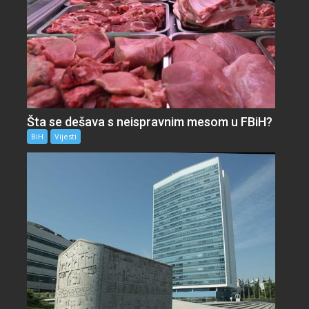
Šta se dešava s neispravnim mesom u FBiH?
BiH
Vijesti