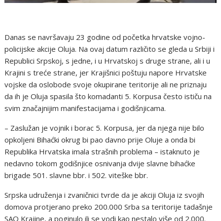
Danas se navršavaju 23 godine od početka hrvatske vojno-
policijske akcije Oluja. Na ovaj datum različito se gleda u Srbiji i
Republici Srpskoj, s jedne, i u Hrvatskoj s druge strane, ali i u
Krajini s treće strane, jer Krajišnici poštuju napore Hrvatske
vojske da oslobode svoje okupirane teritorije ali ne priznaju
da ih je Oluja spasila što komadanti 5. Korpusa često ističu na
svim značajnijim manifestacijama i godišnjicama.
– Zaslužan je vojnik i borac 5. Korpusa, jer da njega nije bilo
opkoljeni Bihaćki okrug bi pao davno prije Oluje a onda bi
Republika Hrvatska imala strašnih problema – istaknuto je
nedavno tokom godišnjice osnivanja dvije slavne bihaćke
brigade 501. slavne bbr. i 502. viteške bbr.
Srpska udruženja i zvaničnici tvrde da je akciji Oluja iz svojih
domova protjerano preko 200.000 Srba sa teritorije tadašnje
SAO Krajine, a poginulo ili se vodi kao nestalo više od 2.000.