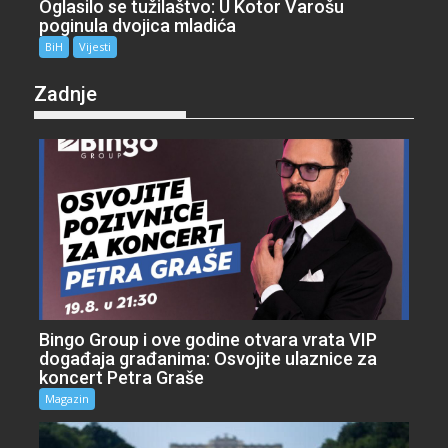
Oglasilo se tužilaštvo: U Kotor Varošu
poginula dvojica mladića
BiH
Vijesti
Zadnje
Bingo Group i ove godine otvara vrata VIP
događaja građanima: Osvojite ulaznice za
koncert Petra Graše
Magazin