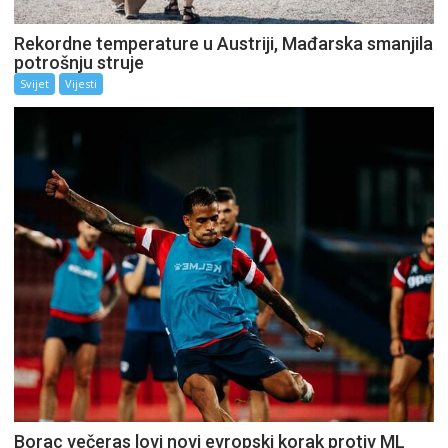
Rekordne temperature u Austriji, Mađarska smanjila
potrošnju struje
Svijet
Vijesti
Borac večeras lovi novi evropski korak protiv ML