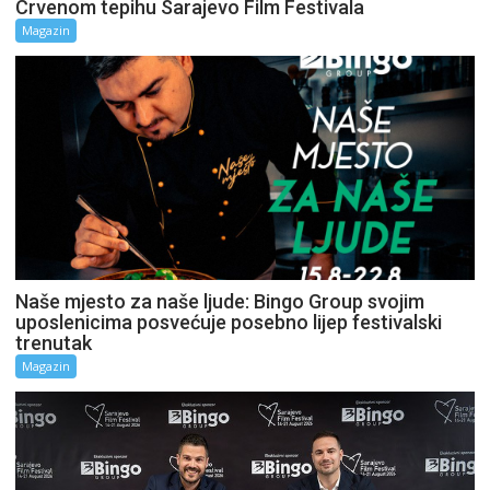
Crvenom tepihu Sarajevo Film Festivala
Magazin
Naše mjesto za naše ljude: Bingo Group svojim
uposlenicima posvećuje posebno lijep festivalski
trenutak
Magazin