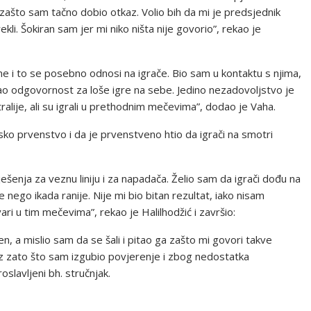
u zašto sam tačno dobio otkaz. Volio bih da mi je predsjednik
ekli. Šokiran sam jer mi niko ništa nije govorio”, rekao je
ne i to se posebno odnosi na igrače. Bio sam u kontaktu s njima,
mao odgovornost za loše igre na sebe. Jedino nezadovoljstvo je
tralije, ali su igrali u prethodnim mečevima”, dodao je Vaha.
sko prvenstvo i da je prvenstveno htio da igrači na smotri
šenja za veznu liniju i za napadača. Želio sam da igrači dođu na
e nego ikada ranije. Nije mi bio bitan rezultat, iako nisam
ri u tim mečevima”, rekao je Halilhodžić i završio:
, a mislio sam da se šali i pitao ga zašto mi govori takve
kaz zato što sam izgubio povjerenje i zbog nedostatka
oslavljeni bh. stručnjak.