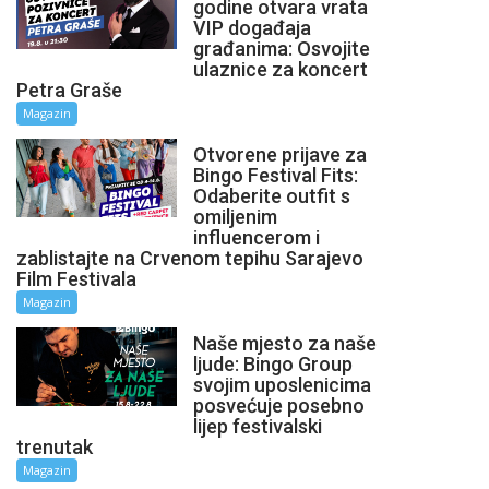
godine otvara vrata
VIP događaja
građanima: Osvojite
ulaznice za koncert
Petra Graše
Magazin
Otvorene prijave za
Bingo Festival Fits:
Odaberite outfit s
omiljenim
influencerom i
zablistajte na Crvenom tepihu Sarajevo
Film Festivala
Magazin
Naše mjesto za naše
ljude: Bingo Group
svojim uposlenicima
posvećuje posebno
lijep festivalski
trenutak
Magazin