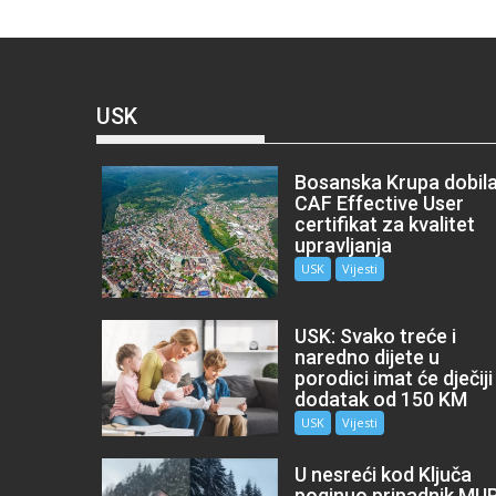
USK
Bosanska Krupa dobil
CAF Effective User
certifikat za kvalitet
upravljanja
USK
Vijesti
USK: Svako treće i
naredno dijete u
porodici imat će dječiji
dodatak od 150 KM
USK
Vijesti
U nesreći kod Ključa
poginuo pripadnik MU