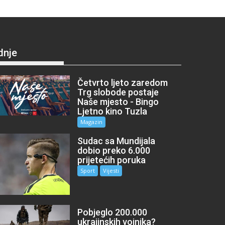
dnje
Četvrto ljeto zaredom
Trg slobode postaje
Naše mjesto - Bingo
Ljetno kino Tuzla
Magazin
Sudac sa Mundijala
dobio preko 6.000
prijetećih poruka
Sport
Vijesti
Pobjeglo 200.000
ukrajinskih vojnika?