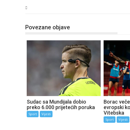
Sport
Povezane objave
Sudac sa Mundijala dobio
Borac večer
preko 6.000 prijetećih poruka
evropski k
Vitebska
Sport
Vijesti
Sport
Vijesti