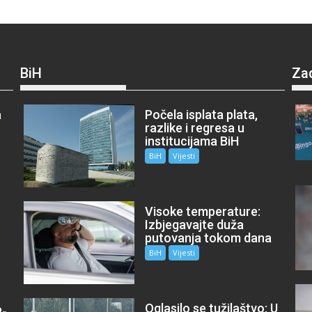
BiH
Za
a
Počela isplata plata,
razlike i regresa u
institucijama BiH
BiH
Vijesti
Visoke temperature:
Izbjegavajte duža
putovanja tokom dana
BiH
Vijesti
Oglasilo se tužilaštvo: U
P-