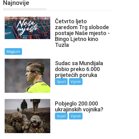
Najnovije
Četvrto ljeto
zaredom Trg slobode
postaje Naše mjesto -
Bingo Ljetno kino
Tuzla
Magazin
Sudac sa Mundijala
dobio preko 6.000
prijetećih poruka
Sport
Vijesti
Pobjeglo 200.000
ukrajinskih vojnika?
Svijet
Vijesti