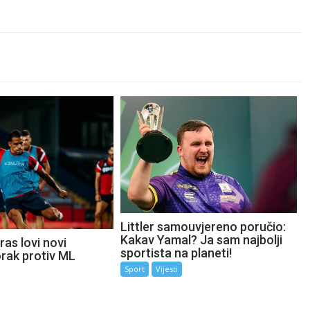
Littler samouvjereno poručio:
Kakav Yamal? Ja sam najbolji
as lovi novi
sportista na planeti!
orak protiv ML
Sport
Vijesti