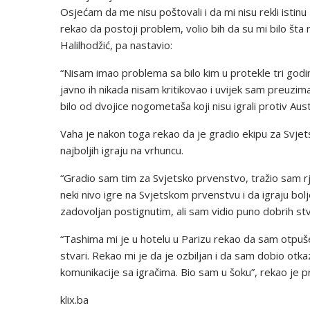
Osjećam da me nisu poštovali i da mi nisu rekli istin
rekao da postoji problem, volio bih da su mi bilo šta r
Halilhodžić, pa nastavio:
“Nisam imao problema sa bilo kim u protekle tri godi
javno ih nikada nisam kritikovao i uvijek sam preuzi
bilo od dvojice nogometaša koji nisu igrali protiv Aus
Vaha je nakon toga rekao da je gradio ekipu za Svjet
najboljih igraju na vrhuncu.
“Gradio sam tim za Svjetsko prvenstvo, tražio sam rje
neki nivo igre na Svjetskom prvenstvu i da igraju bolj
zadovoljan postignutim, ali sam vidio puno dobrih stva
“Tashima mi je u hotelu u Parizu rekao da sam otpušen
stvari. Rekao mi je da je ozbiljan i da sam dobio ot
komunikacije sa igračima. Bio sam u šoku”, rekao je pr
klix.ba