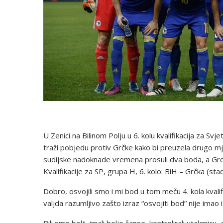
U Zenici na Bilinom Polju u 6. kolu kvalifikacija za S
traži pobjedu protiv Grčke kako bi preuzela drugo mjes
sudijske nadoknade vremena prosuli dva boda, a Grci 
Kvalifikacije za SP, grupa H, 6. kolo: BiH – Grčka (sta
Dobro, osvojili smo i mi bod u tom meču 4. kola kvalif
valjda razumljivo zašto izraz “osvojiti bod” nije imao
Bili smo bolji, imali bolje šanse, kontrolirali utakmi