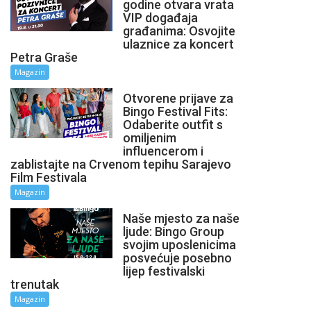
godine otvara vrata
VIP događaja
građanima: Osvojite
ulaznice za koncert
Petra Graše
Magazin
Otvorene prijave za
Bingo Festival Fits:
Odaberite outfit s
omiljenim
influencerom i
zablistajte na Crvenom tepihu Sarajevo
Film Festivala
Magazin
Naše mjesto za naše
ljude: Bingo Group
svojim uposlenicima
posvećuje posebno
lijep festivalski
trenutak
Magazin