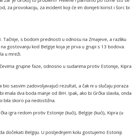
, za provokaciju, za incident koji će im donijeti korist i šorc bi
H. Tačnije, s bodom prednosti u odnosu na Zmajeve, a razliku
 na gostovanju kod Belgije koja je prva u grupi s 13 bodova.
la u mreži.
čevima grupne faze, odnosno u sudarima protiv Estonije, Kipra
 bio sasvim zadovoljavajući rezultat, a čak ni u slučaju poraza
bi imala dva boda manje od BiH. Ipak, ako bi Grčka slavila, onda
bi bila skoro pa nedostižna.
čka igra redom protiv Estonije (kući), Belgije (kući), Kipra (u
da dočekati Belgiju. U posljednjem kolu gostujemo Estoniji.