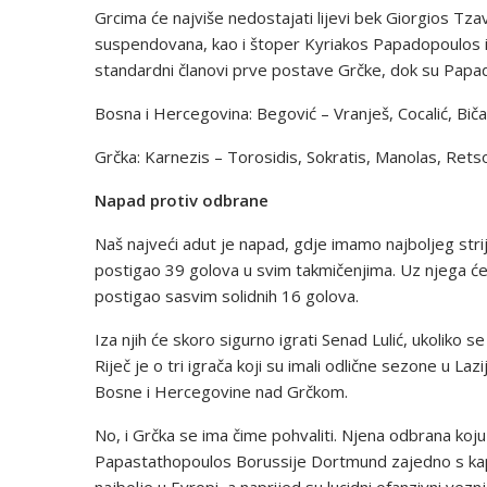
Grcima će najviše nedostajati lijevi bek Giorgios Tza
suspendovana, kao i štoper Kyriakos Papadopoulos i 
standardni članovi prve postave Grčke, dok su Papado
Bosna i Hercegovina: Begović – Vranješ, Cocalić, Bičakč
Grčka: Karnezis – Torosidis, Sokratis, Manolas, Retso
Napad protiv odbrane
Naš najveći adut je napad, gdje imamo najboljeg stri
postigao 39 golova u svim takmičenjima. Uz njega će 
postigao sasvim solidnih 16 golova.
Iza njih će skoro sigurno igrati Senad Lulić, ukoliko s
Riječ je o tri igrača koji su imali odlične sezone u La
Bosne i Hercegovine nad Grčkom.
No, i Grčka se ima čime pohvaliti. Njena odbrana ko
Papastathopoulos Borussije Dortmund zajedno s ka
najbolje u Evropi, a naprijed su lucidni ofanzivni vez