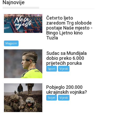
Najnovije
Četvrto ljeto
zaredom Trg slobode
postaje Naše mjesto -
Bingo Ljetno kino
Tuzla
Magazin
Sudac sa Mundijala
dobio preko 6.000
prijetećih poruka
Sport
Vijesti
Pobjeglo 200.000
ukrajinskih vojnika?
Svijet
Vijesti