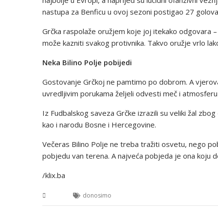
nastupa za Benficu u ovoj sezoni postigao 27 golova
Grčka raspolaže oružjem koje joj itekako odgovara –
može kazniti svakog protivnika. Takvo oružje vrlo lak
Neka Bilino Polje pobijedi
Gostovanje Grčkoj ne pamtimo po dobrom. A vjerovatn
uvredljivim porukama željeli odvesti meč i atmosferu
Iz Fudbalskog saveza Grčke izrazili su veliki žal zbog
kao i narodu Bosne i Hercegovine.
Večeras Bilino Polje ne treba tražiti osvetu, nego p
pobjedu van terena. A najveća pobjeda je ona koju d
/klix.ba
BiH
donosimo