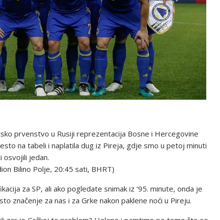
vjetsko prvenstvo u Rusiji reprezentacija Bosne i Hercegovine
to na tabeli i naplatila dug iz Pireja, gdje smo u petoj minuti
osvojili jedan.
dion Bilino Polje, 20:45 sati, BHRT)
ikacija za SP, ali ako pogledate snimak iz ‘95. minute, onda je
 isto značenje za nas i za Grke nakon paklene noći u Pireju.
cu, ali zar je Grčkoj to problem? Helene i pamtimo po tome što se