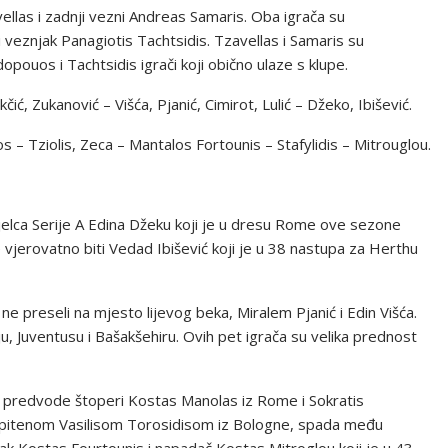
vellas i zadnji vezni Andreas Samaris. Oba igrača su
veznjak Panagiotis Tachtsidis. Tzavellas i Samaris su
pouos i Tachtsidis igrači koji obično ulaze s klupe.
ić, Zukanović – Višća, Pjanić, Cimirot, Lulić – Džeko, Ibišević.
s – Tziolis, Zeca – Mantalos Fortounis – Stafylidis – Mitrouglou.
jelca Serije A Edina Džeku koji je u dresu Rome ove sezone
vjerovatno biti Vedad Ibišević koji je u 38 nastupa za Herthu
e ne preseli na mjesto lijevog beka, Miralem Pjanić i Edin Višća.
ziju, Juventusu i Bašakšehiru. Ovih pet igrača su velika prednost
ju predvode štoperi Kostas Manolas iz Rome i Sokratis
pitenom Vasilisom Torosidisom iz Bologne, spada među
njak Kostas Fourtounis i napadač Kostas Mitroglou koji je u 43