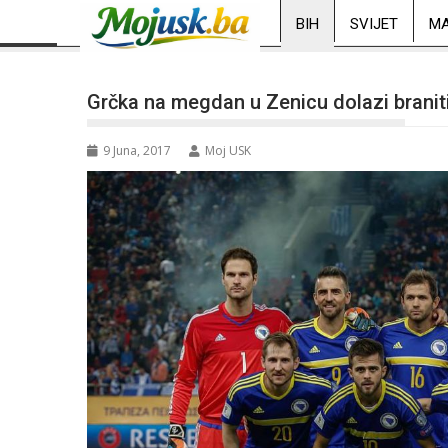
BIH
SVIJET
MA
Grčka na megdan u Zenicu dolazi braniti
9 Juna, 2017
Moj USK