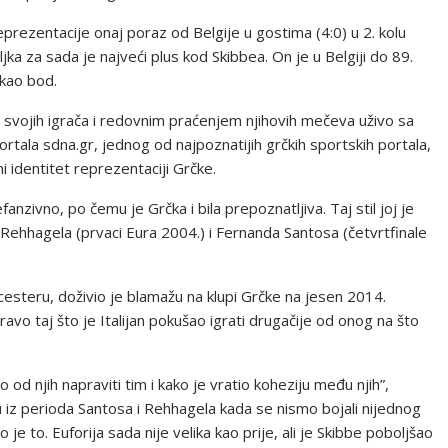
rezentacije onaj poraz od Belgije u gostima (4:0) u 2. kolu
ljka za sada je najveći plus kod Skibbea. On je u Belgiji do 89.
ukao bod.
svojih igrača i redovnim praćenjem njihovih mečeva uživo sa
tala sdna.gr, jednog od najpoznatijih grčkih sportskih portala,
i identitet reprezentaciji Grčke.
efanzivno, po čemu je Grčka i bila prepoznatljiva. Taj stil joj je
Rehhagela (prvaci Eura 2004.) i Fernanda Santosa (četvrtfinale
eicesteru, doživio je blamažu na klupi Grčke na jesen 2014.
vo taj što je Italijan pokušao igrati drugačije od onog na što
 od njih napraviti tim i kako je vratio koheziju među njih”,
u iz perioda Santosa i Rehhagela kada se nismo bojali nijednog
o je to. Euforija sada nije velika kao prije, ali je Skibbe poboljšao