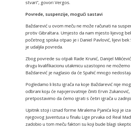
stvari”, govori Vergos.
Povrede, suspenzije, mogući sastavi
Baždarević u ovom meču ne može računati na suspen
protiv Gibraltara. Umjesto da nam mjesto lijevog be
početnog spiska otpao je i Daniel Pavlović, lijevi bek
je udaljila povreda.
Zbog povrede su otpali Rade Krunić, Danijel Milićevi
drugu kvalifikacionu utakmicu uzastopno ne možemo ra
Baždarević je naglasio da će Spahić mnogo nedostaja
Pogledamo li listu igrača na koje Baždarević nije moga
odbrani koju će najvjerovatnije činiti Ervin Zukanović
pretpostavimo da ćemo igrati s četiri igrača u zadnjoj
Upitnik stoji i iznad forme Miralema Pjanića koji je
njegovog Juventusa u finalu Lige prvaka od Real Mad
zadobio u tom meču faktori su koji bude blagi skepti