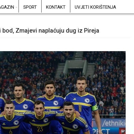
GAZIN
SPORT
KONTAKT
UVJETI KORIŠTENJA
 bod, Zmajevi naplaćuju dug iz Pireja