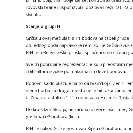
rovovski brane i usput izvuku pozitivan rezultat. Za bod
skinuli…
Stanje u grupi H
Grčka u ovaj meč ulazi s 11 bodova na tabeli grupe 
od jednog boda napravio je remi koji je Grčka izvukla
BiH je u Belgiji teško prošla, ispraćeni smo s četiri go
Sve tri pobrojane reprezentacije su u preostalim me
i Gibraltara izvukle po maksimalnih devet bodova.
Bodovni saldo ukazuje na to da bi Grčkoj u Zenici remi
njena borba za drugo mjesto neće biti okončana, jer 
bi Zmajevi ostali na “-4” u odnosu na Helene i Rusija 
Do kraja kvalifikacija, ne računajući večerašnji meč, Gr
gostima) i Gibraltara (kući).
BiH će nakon Grčke gostovati Kipru i Gibraltaru, a on