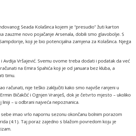
dovanog Seada Kolašinca kojem je “presudio” žuti karton
ka zauzme novo pojačanje Arsenala, dobili smo glavobolje. S
 Sampdorije, koji je bio potencijalna zamjena za Kolašinca. Njega
ć i Avdija Vršajević. Svemu ovome treba dodati i podatak da već
čunati na Emira Spahića koji je od januara bez kluba, a
ti timu.
o računati, nije teško zaključiti kako smo najviše ranjeni u
, Ermin Bičakčić i Ognjen Vranješ, dok je četvrto mjesto – ukoliko
 liniji – u odbrani najveća nepoznanica.
 iza sebe imao vrlo napornu sezonu okončanu bolnim porazom
rida (4:1). Taj poraz zajedno s blažom povredom koju je
cizam.