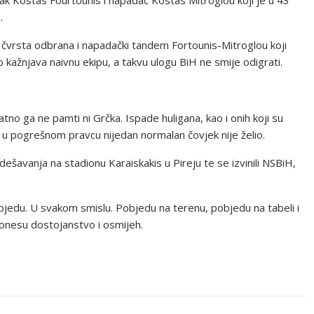
.
 čvrsta odbrana i napadački tandem Fortounis-Mitroglou koji
o kažnjava naivnu ekipu, a takvu ulogu BiH ne smije odigrati.
o ga ne pamti ni Grčka. Ispade huligana, kao i onih koji su
 u pogrešnom pravcu nijedan normalan čovjek nije želio.
 dešavanja na stadionu Karaiskakis u Pireju te se izvinili NSBiH,
objedu. U svakom smislu. Pobjedu na terenu, pobjedu na tabeli i
onesu dostojanstvo i osmijeh.