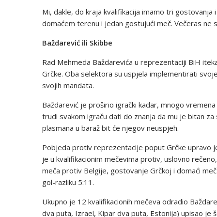
Mi, dakle, do kraja kvalifikacija imamo tri gostovanj
domaćem terenu i jedan gostujući meč. Večeras ne 
Baždarević ili Skibbe
Rad Mehmeda Baždarevića u reprezentaciji BiH itekak
Grčke. Oba selektora su uspjela implementirati svoje
svojih mandata.
Baždarević je proširio igrački kadar, mnogo vremena 
trudi svakom igraču dati do znanja da mu je bitan za
plasmana u baraž bit će njegov neuspjeh.
Pobjeda protiv reprezentacije poput Grčke upravo 
je u kvalifikacionim mečevima protiv, uslovno rečeno,
meča protiv Belgije, gostovanje Grčkoj i domaći meč 
gol-razliku 5:11.
Ukupno je 12 kvalifikacionih mečeva odradio Baždarev
dva puta, Izrael, Kipar dva puta, Estonija) upisao je 