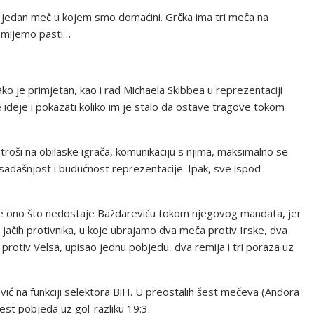
a i jedan meč u kojem smo domaćini. Grčka ima tri meča na
smijemo pasti…
o je primjetan, kao i rad Michaela Skibbea u reprezentaciji
 ideje i pokazati koliko im je stalo da ostave tragove tokom
troši na obilaske igrača, komunikaciju s njima, maksimalno se
 sadašnjost i budućnost reprezentacije. Ipak, sve ispod
je ono što nedostaje Baždareviću tokom njegovog mandata, jer
 jačih protivnika, u koje ubrajamo dva meča protiv Irske, dva
protiv Velsa, upisao jednu pobjedu, dva remija i tri poraza uz
ić na funkciji selektora BiH. U preostalih šest mečeva (Andora
šest pobjeda uz gol-razliku 19:3.