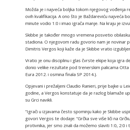
Možda je i najveća boljka tokom njegovog vođenja rep
ovih kvalifikacija. A ono što je Baždareviću najveća bo
minute vodio 1:0 i imao igrača manje. Na kraju je izv
Skibbe je također mnogo vremena posvetio obilasku 
stadiona. O njegovom radu govorio nam je novinar por
Dimitris Vergos koji kaže da je Skibbe vratio izgubljen
Vratio je onu disciplinu i glas čvrste ekipe koja igra d
donio velike rezultate pod trenerskim palicama Otta 
Eura 2012. i osmina finala SP 2014.).
Opjevani i prežaljeni Claudio Ranieri, prije bajke u L
godine, a Vergos konstatuje da je razlog blamaže upra
su Grci navikli.
“Igrači u izjavama često spominju kako je Skibbe uspio
govori Vergos te dodaje: “Grčka sve više liči na Grčk
protivnika, jer smo znali da možemo slaviti 1:0, 2:0 i t