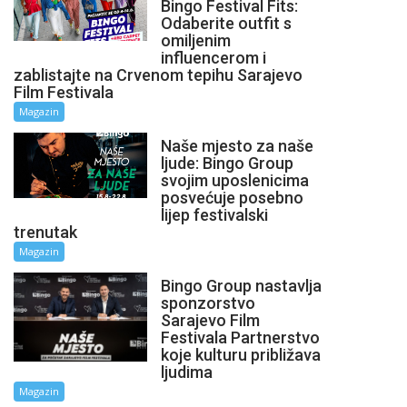
Bingo Festival Fits:
Odaberite outfit s
omiljenim
influencerom i
zablistajte na Crvenom tepihu Sarajevo
Film Festivala
Magazin
Naše mjesto za naše
ljude: Bingo Group
svojim uposlenicima
posvećuje posebno
lijep festivalski
trenutak
Magazin
Bingo Group nastavlja
sponzorstvo
Sarajevo Film
Festivala Partnerstvo
koje kulturu približava
ljudima
Magazin