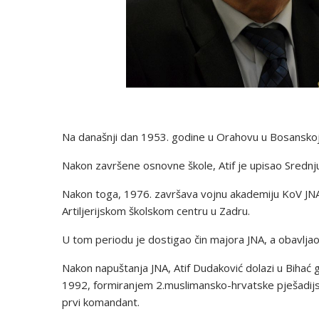
Na današnji dan 1953. godine u Orahovu u Bosanskoj 
Nakon završene osnovne škole, Atif je upisao Srednju
Nakon toga, 1976. završava vojnu akademiju KoV JNA, s
Artiljerijskom školskom centru u Zadru.
U tom periodu je dostigao čin majora JNA, a obavljao je 
Nakon napuštanja JNA, Atif Dudaković dolazi u Bihać 
1992, formiranjem 2.muslimansko-hrvatske pješadijsk
prvi komandant.