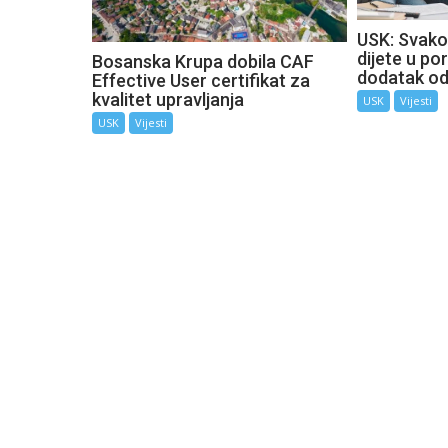
USK: Svako
dijete u por
Bosanska Krupa dobila CAF
dodatak o
Effective User certifikat za
kvalitet upravljanja
USK
Vijesti
USK
Vijesti