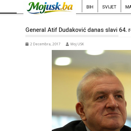
BIH
SVIJET
MA
General Atif Dudaković danas slavi 64.
2 Decembra, 2017
Moj USK