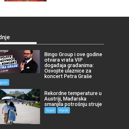
dnje
Bingo Group i ove godine
otvara vrata VIP
događaja građanima:
Osvojite ulaznice za
koncert Petra Graše
gazin
Rekordne temperature u
Austriji, Mađarska
smanjila potrošnju struje
Svijet
Vijesti