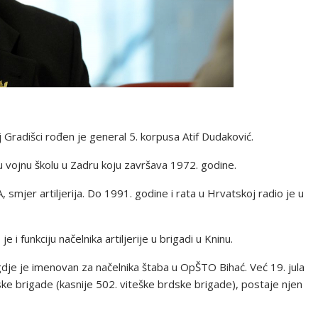
Gradišci rođen je general 5. korpusa Atif Dudaković.
 vojnu školu u Zadru koju završava 1972. godine.
mjer artiljerija. Do 1991. godine i rata u Hrvatskoj radio je u
i funkciju načelnika artiljerije u brigadi u Kninu.
gdje je imenovan za načelnika štaba u OpŠTO Bihać. Već 19. jula
e brigade (kasnije 502. viteške brdske brigade), postaje njen