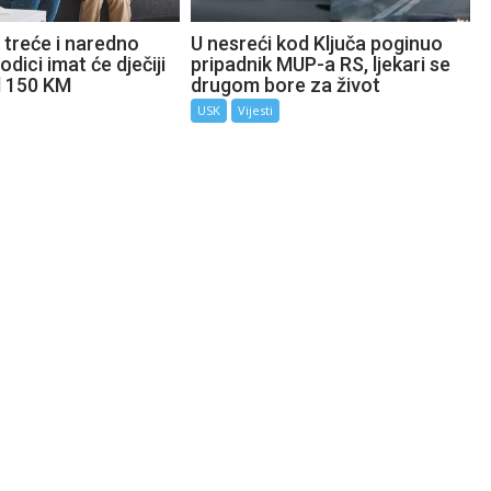
 treće i naredno
U nesreći kod Ključa poginuo
odici imat će dječiji
pripadnik MUP-a RS, ljekari se
d 150 KM
drugom bore za život
USK
Vijesti