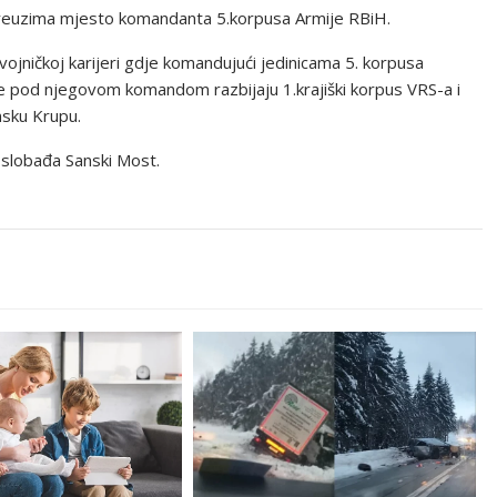
preuzima mjesto komandanta 5.korpusa Armije RBiH.
ojničkoj karijeri gdje komandujući jedinicama 5. korpusa
e pod njegovom komandom razbijaju 1.krajiški korpus VRS-a i
nsku Krupu.
slobađa Sanski Most.