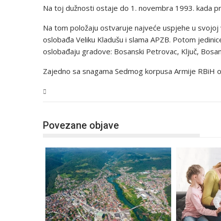
Na toj dužnosti ostaje do 1. novembra 1993. kada 
Na tom položaju ostvaruje najveće uspjehe u svojoj v
oslobađa Veliku Kladušu i slama APZB. Potom jedinic
oslobađaju gradove: Bosanski Petrovac, Ključ, Bosa
Zajedno sa snagama Sedmog korpusa Armije RBiH o
USK
Povezane objave