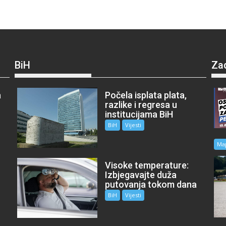
BiH
Za
a
Počela isplata plata,
razlike i regresa u
institucijama BiH
BiH
Vijesti
Ma
Visoke temperature:
Izbjegavajte duža
putovanja tokom dana
BiH
Vijesti