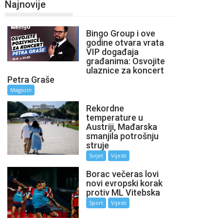
Najnovije
Bingo Group i ove
godine otvara vrata
VIP događaja
građanima: Osvojite
ulaznice za koncert
Petra Graše
Magazin
Rekordne
temperature u
Austriji, Mađarska
smanjila potrošnju
struje
Svijet
Vijesti
Borac večeras lovi
novi evropski korak
protiv ML Vitebska
Sport
Vijesti