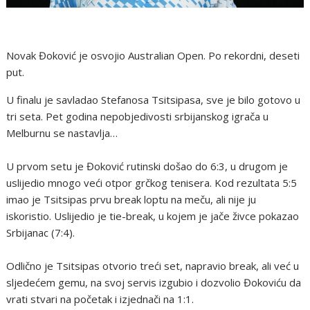
Novak Đoković je osvojio Australian Open. Po rekordni, deseti
put.
U finalu je savladao Stefanosa Tsitsipasa, sve je bilo gotovo u
tri seta. Pet godina nepobjedivosti srbijanskog igrača u
Melburnu se nastavlja…
U prvom setu je Đoković rutinski došao do 6:3, u drugom je
uslijedio mnogo veći otpor grčkog tenisera. Kod rezultata 5:5
imao je Tsitsipas prvu break loptu na meču, ali nije ju
iskoristio. Uslijedio je tie-break, u kojem je jače živce pokazao
Srbijanac (7:4).
Odlično je Tsitsipas otvorio treći set, napravio break, ali već u
sljedećem gemu, na svoj servis izgubio i dozvolio Đokoviću da
vrati stvari na početak i izjednači na 1:1.