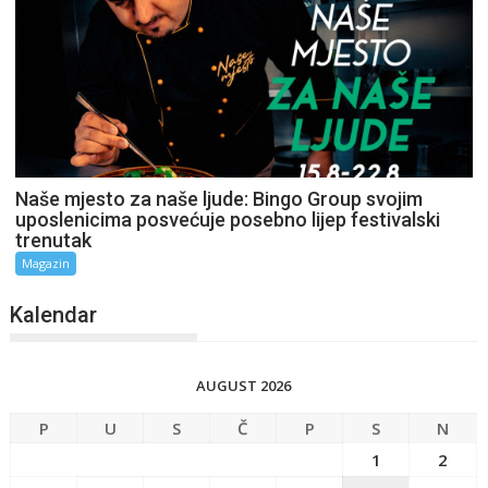
Naše mjesto za naše ljude: Bingo Group svojim
uposlenicima posvećuje posebno lijep festivalski
trenutak
Magazin
Kalendar
AUGUST 2026
P
U
S
Č
P
S
N
1
2