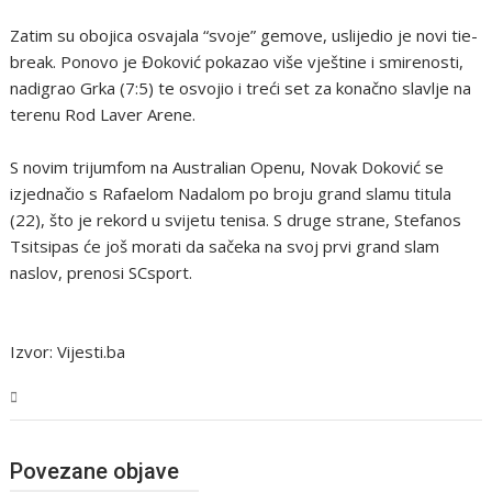
Zatim su obojica osvajala “svoje” gemove, uslijedio je novi tie-
break. Ponovo je Đoković pokazao više vještine i smirenosti,
nadigrao Grka (7:5) te osvojio i treći set za konačno slavlje na
terenu Rod Laver Arene.
S novim trijumfom na Australian Openu, Novak Doković se
izjednačio s Rafaelom Nadalom po broju grand slamu titula
(22), što je rekord u svijetu tenisa. S druge strane, Stefanos
Tsitsipas će još morati da sačeka na svoj prvi grand slam
naslov, prenosi SCsport.
Izvor: Vijesti.ba
Sport
Povezane objave