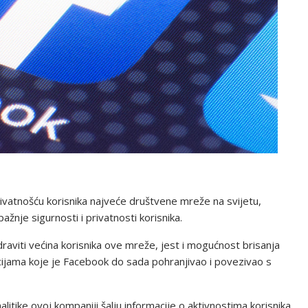
vatnošću korisnika najveće društvene mreže na svijetu,
nje sigurnosti i privatnosti korisnika.
raviti većina korisnika ove mreže, jest i mogućnost brisanja
kacijama koje je Facebook do sada pohranjivao i povezivao s
nalitike ovoj kompaniji šalju informacije o aktivnostima korisnika