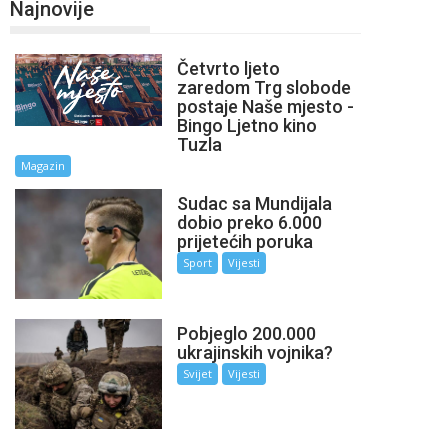
Najnovije
Četvrto ljeto
zaredom Trg slobode
postaje Naše mjesto -
Bingo Ljetno kino
Tuzla
Magazin
Sudac sa Mundijala
dobio preko 6.000
prijetećih poruka
Sport
Vijesti
Pobjeglo 200.000
ukrajinskih vojnika?
Svijet
Vijesti