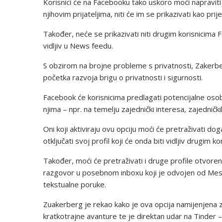
Korisnici će na Facebooku tako uskoro moći napraviti n
njihovim prijateljima, niti će im se prikazivati kao pr
Također, neće se prikazivati niti drugim korisnicima F
vidljiv u News feedu.
S obzirom na brojne probleme s privatnosti, Zakerb
početka razvoja brigu o privatnosti i sigurnosti.
Facebook će korisnicima predlagati potencijalne oso
njima – npr. na temelju zajednički interesa, zajednički
Oni koji aktiviraju ovu opciju moći će pretraživati d
otključati svoj profil koji će onda biti vidljiv drugim k
Također, moći će pretraživati i druge profile otvore
razgovor u posebnom inboxu koji je odvojen od Mes
tekstualne poruke.
Zuakerberg je rekao kako je ova opcija namijenjena 
kratkotrajne avanture te je direktan udar na Tinder