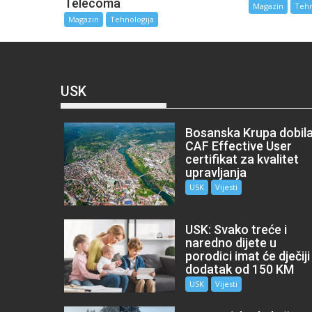
Telecoma
Magazin
Tehn
Magazin
Tehnologija
USK
Bosanska Krupa dobil
CAF Effective User
certifikat za kvalitet
upravljanja
USK
Vijesti
USK: Svako treće i
naredno dijete u
porodici imat će dječiji
dodatak od 150 KM
USK
Vijesti