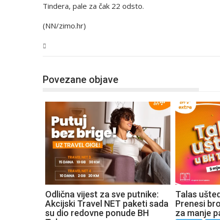
Tindera, pale za čak 22 odsto.
(NN/zimo.hr)
Tehnologija
Povezane objave
Odlična vijest za sve putnike:
Talas ušte
Akcijski Travel NET paketi sada
Prenesi broj
su dio redovne ponude BH
za manje p