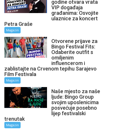
godine otvara vrata
VIP događaja
građanima: Osvojite
ulaznice za koncert
Petra Graše
Magazin
Otvorene prijave za
Bingo Festival Fits:
Odaberite outfit s
omiljenim
influencerom i
zablistajte na Crvenom tepihu Sarajevo
Film Festivala
Magazin
Naše mjesto za naše
ljude: Bingo Group
svojim uposlenicima
posvećuje posebno
lijep festivalski
trenutak
Magazin