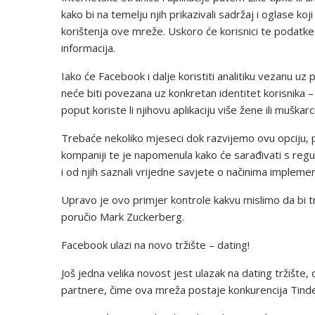
kako bi na temelju njih prikazivali sadržaj i oglase koji
korištenja ove mreže. Uskoro će korisnici te podatke m
informacija.
Iako će Facebook i dalje koristiti analitiku vezanu uz 
neće biti povezana uz konkretan identitet korisnika –
poput koriste li njihovu aplikaciju više žene ili muškarci 
Trebaće nekoliko mjeseci dok razvijemo ovu opciju, p
kompaniji te je napomenula kako će sarađivati s regula
i od njih saznali vrijedne savjete o načinima implemen
Upravo je ovo primjer kontrole kakvu mislimo da bi t
poručio Mark Zuckerberg.
Facebook ulazi na novo tržište – dating!
Još jedna velika novost jest ulazak na dating tržište
partnere, čime ova mreža postaje konkurencija Tinde