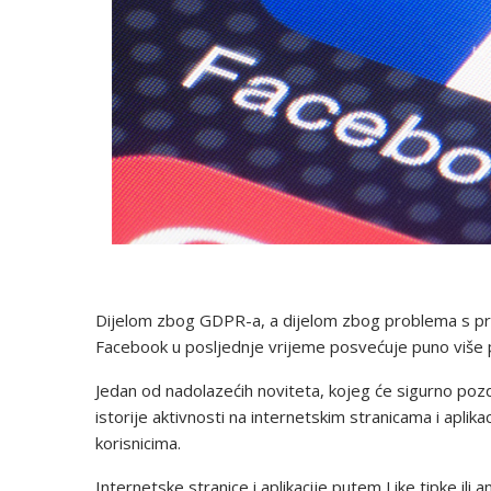
Dijelom zbog GDPR-a, a dijelom zbog problema s pri
Facebook u posljednje vrijeme posvećuje puno više paž
Jedan od nadolazećih noviteta, kojeg će sigurno pozd
istorije aktivnosti na internetskim stranicama i apli
korisnicima.
Internetske stranice i aplikacije putem Like tipke ili a