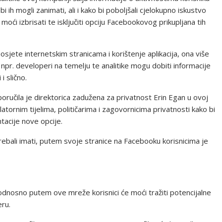
 bi ih mogli zanimati, ali i kako bi poboljšali cjelokupno iskustvo
oći izbrisati te isključiti opciju Facebookovog prikupljana tih
posjete internetskim stranicama i korištenje aplikacija, ona više
 npr. developeri na temelju te analitike mogu dobiti informacije
i slično.
oručila je direktorica zadužena za privatnost Erin Egan u ovoj
tornim tijelima, političarima i zagovornicima privatnosti kako bi
tacije nove opcije.
rebali imati, putem svoje stranice na Facebooku korisnicima je
, odnosno putem ove mreže korisnici će moći tražiti potencijalne
ru.