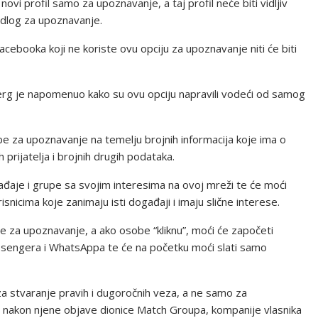
ovi profil samo za upoznavanje, a taj profil neće biti vidljiv
ijedlog za upoznavanje.
acebooka koji ne koriste ovu opciju za upoznavanje niti će biti
erg je napomenuo kako su ovu opciju napravili vodeći od samog
be za upoznavanje na temelju brojnih informacija koje ima o
h prijatelja i brojnih drugih podataka.
ogađaje i grupe sa svojim interesima na ovoj mreži te će moći
orisnicima koje zanimaju isti događaji i imaju slične interese.
ne za upoznavanje, a ako osobe “kliknu”, moći će započeti
sengera i WhatsAppa te će na početku moći slati samo
za stvaranje pravih i dugoročnih veza, a ne samo za
 – nakon njene objave dionice Match Groupa, kompanije vlasnika