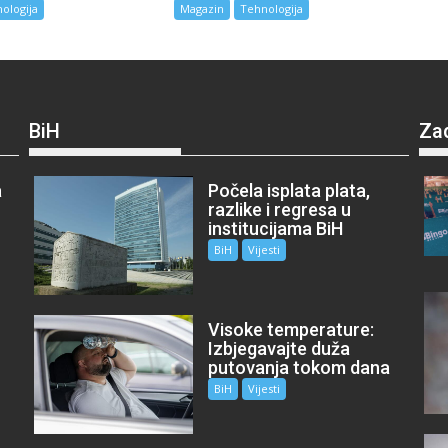
ologija
Magazin
Tehnologija
BiH
Za
a
Počela isplata plata,
razlike i regresa u
institucijama BiH
BiH
Vijesti
Visoke temperature:
Izbjegavajte duža
putovanja tokom dana
BiH
Vijesti