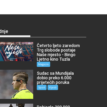
dnje
Četvrto ljeto zaredom
Trg slobode postaje
Naše mjesto - Bingo
Ljetno kino Tuzla
Magazin
Sudac sa Mundijala
dobio preko 6.000
prijetećih poruka
Sport
Vijesti