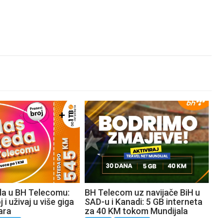
da u BH Telecomu:
BH Telecom uz navijače BiH u
 i uživaj u više giga
SAD-u i Kanadi: 5 GB interneta
ara
za 40 KM tokom Mundijala