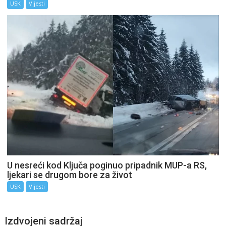
USK
Vijesti
U nesreći kod Ključa poginuo pripadnik MUP-a RS,
ljekari se drugom bore za život
USK
Vijesti
Izdvojeni sadržaj