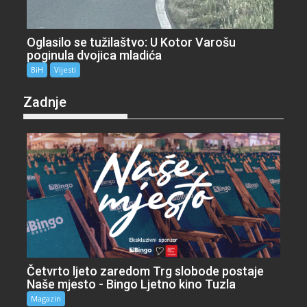
Oglasilo se tužilaštvo: U Kotor Varošu
poginula dvojica mladića
BiH
Vijesti
Zadnje
Četvrto ljeto zaredom Trg slobode postaje
Naše mjesto - Bingo Ljetno kino Tuzla
Magazin