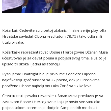
Košarkaši Cedevite su u petoj utakmici finalne serije play-offa
Hrvatske savladali Cibonu rezultatom 78:75 i tako odbranili
titulu prvaka.
Košarkaški reprezentativac Bosne i Hercegovne Džanan Musa
učestvovao je sa devet poena u pobjedi svog tima, a uz to je
upisao tri skoka i jednu asistenciju.
Ryan Jamar Boatright bio je prvo ime Cedevite i ujedno
najefikasniji igrač susreta sa 22 poena, dok je u redovima
poražene Cibone najbolji bio Luka Žorić sa 17 koševa.
Četvrtu titulu prvaka Hrvatske Džanan Musa proslavio je sa
zastavom Bosne i Hercegovine koju je nosio svezanu oko
pojasa tokom ceremonije dodjele šampionskih medalja i