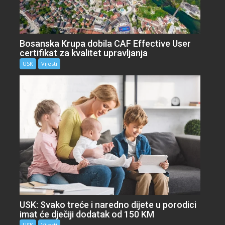
Bosanska Krupa dobila CAF Effective User
certifikat za kvalitet upravljanja
USK
Vijesti
USK: Svako treće i naredno dijete u porodici
imat će dječiji dodatak od 150 KM
USK
Vijesti