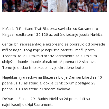
Košarkaši Portland Trail Blazersa savladali su Sacramento
Kingse rezultatom 132:126 uz odlično izdanje Jusufa Nurkića.
Centar bh. reprezentacije ekspresno se oporavio od povrede
mišića noge, zbog koje je napustio parket u meču protiv
Toronta, te je u utakmici protiv Sacramenta za 30 minuta
ubilježio double-double učinak od 18 poena i 12 skokova.
Tome je dodao tri blokade i dvije ukradene lopte.
Najefikasniji u redovima Blazersa bio je Damian Lillard sa 40
poena uz 13 asistencija, dok je CJ McCollum postigao 28
poena uz 10 asistencija i sedam skokova.
De'Aaron Fox sa 29 i Buddy Hield sa 26 poena bili su
najefikasniji u ekipi Sacramenta.