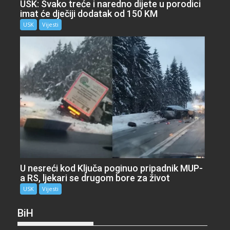
USK: Svako treće i naredno dijete u porodici
imat će dječiji dodatak od 150 KM
USK
Vijesti
U nesreći kod Ključa poginuo pripadnik MUP-
a RS, ljekari se drugom bore za život
USK
Vijesti
BiH