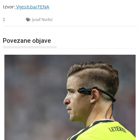
Izvor:
Vijesti.ba/FENA
Sport
Jusuf Nurkić
Povezane objave