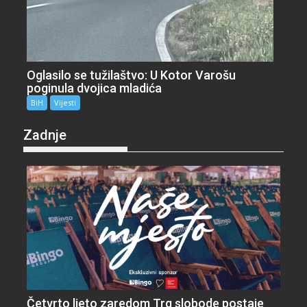
Oglasilo se tužilaštvo: U Kotor Varošu
poginula dvojica mladića
BiH
Vijesti
Zadnje
Četvrto ljeto zaredom Trg slobode postaje