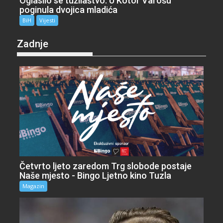
Oglasilo se tužilaštvo: U Kotor Varošu
poginula dvojica mladića
BiH
Vijesti
Zadnje
Četvrto ljeto zaredom Trg slobode postaje
Naše mjesto - Bingo Ljetno kino Tuzla
Magazin