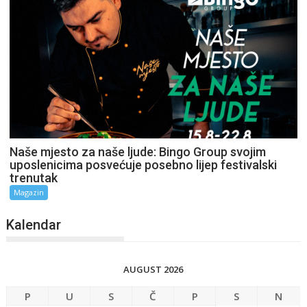
Naše mjesto za naše ljude: Bingo Group svojim
uposlenicima posvećuje posebno lijep festivalski
trenutak
Magazin
Kalendar
AUGUST 2026
P
U
S
Č
P
S
N