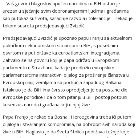
– Vaš govor i blagoslov upućen narodima u BiH ostao je
urezan u sjećanje svim dobronamjernim ljudima i građanima
kao putokaz suživota, saradnje razvoja i tolerancije – rekao je
tokom susreta predsjedavajući Zvizdić.
Predsjedavajući Zvizdić je upoznao papu Franju sa aktuelnom
političkom i ekonomskom situacijom u BiH, s posebnim
osvrtom na put države ka euroatlantskim integracijama.
Zahvalio se na govoru koji je papa održao u Evropskom
parlamentu u Strazburu, kada je predložio evropskim
parlamentarcima interaktivni dijalog za proširenje članstva u
Evropskoj uniji, zemljama sa područja zapadnog Balkana.
Istaknuo je da BiH ima čvrsto opredjeljenje da postane dio
evropske porodice I da o tom pitanju u BiH postoji potpuni
kosenzus naroda i građana koji u njoj žive.
Papa Franjo je rekao da Bosna i Hercegovina treba ići putem
dijaloga i stvaranjem kompromisa, na dobrobit svih naroda koji
žive u BiH. Naglasio je da Sveta Stolica podržava težnje koje