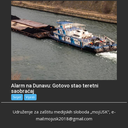
Alarm na Dunavu: Gotovo stao teretni
saobraćaj
Svijet
Vijesti
Udruženje za zaštitu medijskih sloboda „mojUSK“, e-
mail:mojusk2018@gmail.com