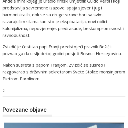
Anđela mira kojeg je uradio rimski umjetnik Guido Veroi i koji
predstavlja savremene izazove: spaja sjever i jug i
harmonizira ih, dok se sa druge strane bori sa svim
razarajućim silama kao sto je eksploatacija, novi oblici
kolonijalizma, nepovjerenje, predrasude, beskompromisnost i
ravnodušnost.
Zvizdić je čestitao papi Franji predstojeći praznik Božić i
pozvao ga da u sljedećoj godini posjeti Bosnu i Hercegovinu.
Nakon susreta s papom Franjom, Zvizdić se susreo i
razgovarao s državnim sekretarom Svete Stolice monsinjorom
Pietrom Parolinom.
BiH
Povezane objave