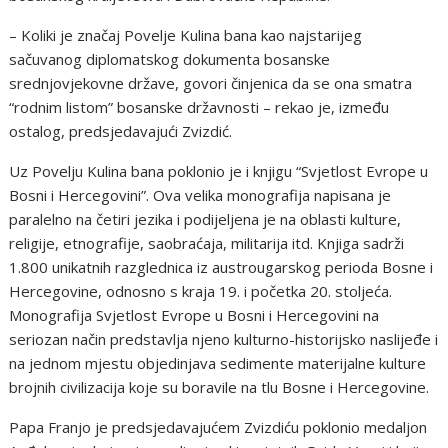
– Koliki je značaj Povelje Kulina bana kao najstarijeg
sačuvanog diplomatskog dokumenta bosanske
srednjovjekovne države, govori činjenica da se ona smatra
“rodnim listom” bosanske državnosti – rekao je, između
ostalog, predsjedavajući Zvizdić.
Uz Povelju Kulina bana poklonio je i knjigu “Svjetlost Evrope u
Bosni i Hercegovini”. Ova velika monografija napisana je
paralelno na četiri jezika i podijeljena je na oblasti kulture,
religije, etnografije, saobraćaja, militarija itd. Knjiga sadrži
1.800 unikatnih razglednica iz austrougarskog perioda Bosne i
Hercegovine, odnosno s kraja 19. i početka 20. stoljeća.
Monografija Svjetlost Evrope u Bosni i Hercegovini na
seriozan način predstavlja njeno kulturno-historijsko naslijeđe i
na jednom mjestu objedinjava sedimente materijalne kulture
brojnih civilizacija koje su boravile na tlu Bosne i Hercegovine.
Papa Franjo je predsjedavajućem Zvizdiću poklonio medaljon