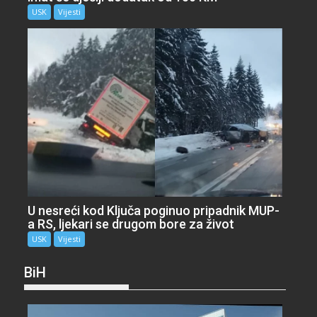
USK
Vijesti
U nesreći kod Ključa poginuo pripadnik MUP-
a RS, ljekari se drugom bore za život
USK
Vijesti
BiH