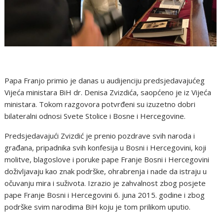
Papa Franjo primio je danas u audijenciju predsjedavajućeg
Vijeća ministara BiH dr. Denisa Zvizdića, saopćeno je iz Vijeća
ministara. Tokom razgovora potvrđeni su izuzetno dobri
bilateralni odnosi Svete Stolice i Bosne i Hercegovine.
Predsjedavajući Zvizdić je prenio pozdrave svih naroda i
građana, pripadnika svih konfesija u Bosni i Hercegovini, koji
molitve, blagoslove i poruke pape Franje Bosni i Hercegovini
doživljavaju kao znak podrške, ohrabrenja i nade da istraju u
očuvanju mira i suživota. Izrazio je zahvalnost zbog posjete
pape Franje Bosni i Hercegovini 6. juna 2015. godine i zbog
podrške svim narodima BiH koju je tom prilikom uputio.