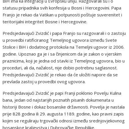
BiH ima ka integraciji u Evropsku uniju. Razgovarali su i o
statusu pripadnika svih konfesija u Bosni i Hercegovini. Papa
Franjo je rekao da Vatikan u potpunosti poštuje suverenitet i
teritorijalni integritet Bosne i Hercegovine.
Predsjedavajući Zvizdić i papa Franjo su razgovarali i o zastoju
u provedbi ratificiranog Temeljnog ugovora između Svete
Stolice i BiH i dodatnog protokola na Temeljni ugovor iz 2006.
godine. Upoznao ga je i sa činjenicom da je zakon o vjerskim
praznicima, koji je jedna od stavki iz Temeljnog ugovora, bio u
proceduri, ali da, nažalost, nije dobio potrebnu saglasnost.
Predsjedavajući Zvizdić je rekao da će uložiti napore da se
prevlada zastoj u provedbi ovog ugovora.
Predsjedavajući Zvizdić je papi Franji poklonio Povelju Kulina
bana, jedan od najstarijih poznatih pisanih dokumenata u
historiji Bosne i dokaz bosanske državnosti. Povelja je nastala
prije 828 godina ili 29. augusta 1189. godine, kao pravni zapis
kojim se reguliraju trgovački odnosi između srednjovjekovnog
bosanskog kraljevstva i Dubrovačke Republike.