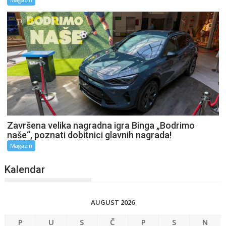
Završena velika nagradna igra Binga „Bodrimo
naše“, poznati dobitnici glavnih nagrada!
Magazin
Kalendar
AUGUST 2026
P
U
S
Č
P
S
N