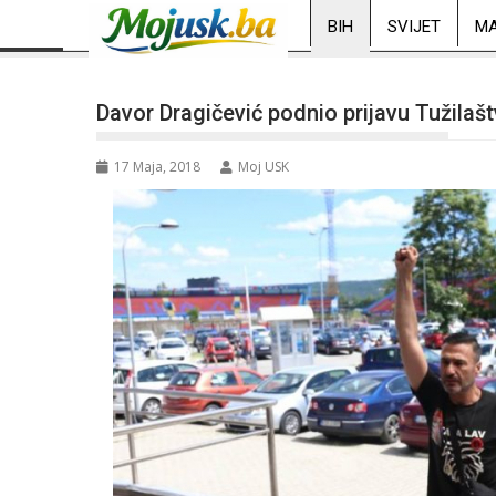
BIH
SVIJET
MA
Davor Dragičević podnio prijavu Tužilaš
17 Maja, 2018
Moj USK