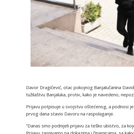
Davor Dragičević, otac pokojnog Banjalučanina David
tužilaštvu Banjaluka, protiv, kako je navedeno, nepozn
Prijavu potpisuje u svojstvu oštećenog, a podnosi je 
prvog dana stavio Davoru na raspolaganje.
“Danas smo podnijeli prijavu za teško ubistvo, za ko
Prijavu zasnivamo na dokazima i činjenicama, sa kakv