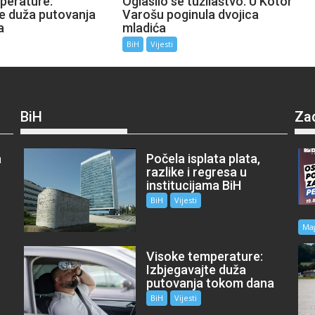
perature:
Oglasilo se tužilaštvo: U Kotor
te duža putovanja
Varošu poginula dvojica
a
mladića
BiH
Vijesti
BiH
Za
a
Počela isplata plata,
razlike i regresa u
institucijama BiH
BiH
Vijesti
Ma
Visoke temperature:
Izbjegavajte duža
putovanja tokom dana
BiH
Vijesti