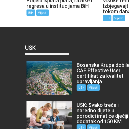
Počela isplata plata, razlike i
Visoke tem
regresa u institucijama BiH
Izbjegavaj
tokom dan
BiH
Vijesti
BiH
Vijesti
USK
Bosanska Krupa dobil
CAF Effective User
certifikat za kvalitet
upravljanja
USK
Vijesti
USK: Svako treće i
naredno dijete u
porodici imat će dječiji
dodatak od 150 KM
USK
Vijesti