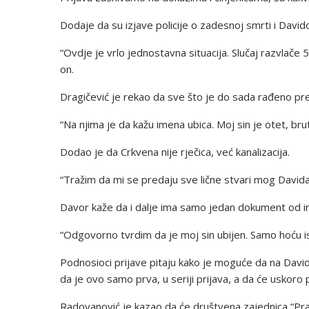
Dodaje da su izjave policije o zadesnoj smrti i Dav
“Ovdje je vrlo jednostavna situacija. Slučaj razvlače 
on.
Dragičević je rekao da sve što je do sada rađeno pr
“Na njima je da kažu imena ubica. Moj sin je otet, bru
Dodao je da Crkvena nije rječica, već kanalizacija.
“Tražim da mi se predaju sve lične stvari mog Davida
Davor kaže da i dalje ima samo jedan dokument od ins
“Odgovorno tvrdim da je moj sin ubijen. Samo hoću ist
Podnosioci prijave pitaju kako je moguće da na David
da je ovo samo prva, u seriji prijava, a da će uskoro p
Radovanović je kazao da će društvena zajednica “Pr