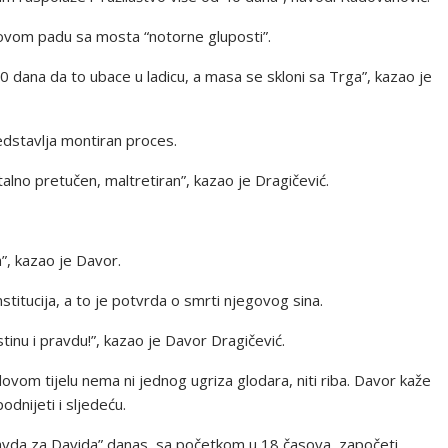
idovom padu sa mosta “notorne gluposti”.
50 dana da to ubace u ladicu, a masa se skloni sa Trga”, kazao je
edstavlja montiran proces.
talno pretučen, maltretiran”, kazao je Dragičević.
”, kazao je Davor.
titucija, a to je potvrda o smrti njegovog sina.
inu i pravdu!”, kazao je Davor Dragičević.
ovom tijelu nema ni jednog ugriza glodara, niti riba. Davor kaže
odnijeti i sljedeću.
avda za Davida” danas, sa početkom u 18 časova, započeti