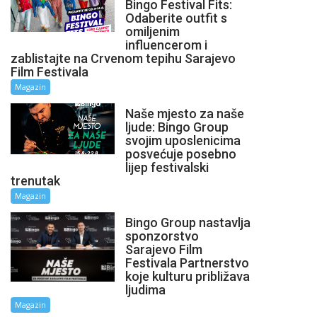
Bingo Festival Fits:
Odaberite outfit s
omiljenim
influencerom i
zablistajte na Crvenom tepihu Sarajevo
Film Festivala
Magazin
Naše mjesto za naše
ljude: Bingo Group
svojim uposlenicima
posvećuje posebno
lijep festivalski
trenutak
Magazin
Bingo Group nastavlja
sponzorstvo
Sarajevo Film
Festivala Partnerstvo
koje kulturu približava
ljudima
Magazin