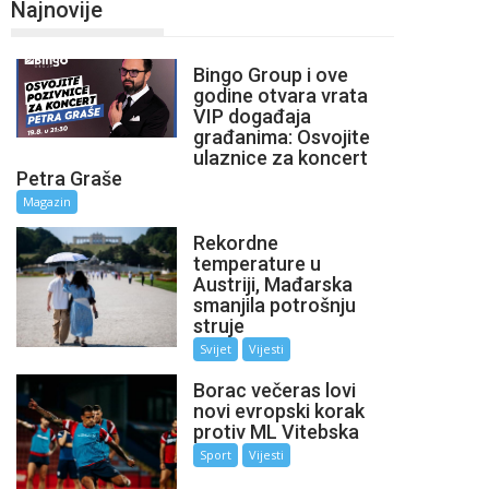
Najnovije
Bingo Group i ove
godine otvara vrata
VIP događaja
građanima: Osvojite
ulaznice za koncert
Petra Graše
Magazin
Rekordne
temperature u
Austriji, Mađarska
smanjila potrošnju
struje
Svijet
Vijesti
Borac večeras lovi
novi evropski korak
protiv ML Vitebska
Sport
Vijesti