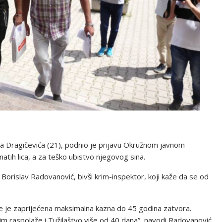
a Dragičevića (21), podnio je prijavu Okružnom javnom
atih lica, a za teško ubistvo njegovog sina.
Borislav Radovanović, bivši krim-inspektor, koji kaže da se od
je je zaprijećena maksimalna kazna do 45 godina zatvora.
im raspolaže i Tužilaštvo više od 40 dana”, navodi Radovanović.