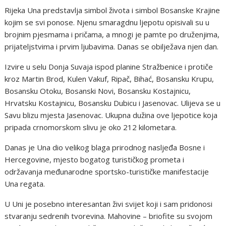
Rijeka Una predstavlja simbol života i simbol Bosanske Krajine
kojim se svi ponose. Njenu smaragdnu ljepotu opisivali su u
brojnim pjesmama i pričama, a mnogi je pamte po druženjima,
prijateljstvima i prvim ljubavima. Danas se obilježava njen dan.
Izvire u selu Donja Suvaja ispod planine Stražbenice i protiče
kroz Martin Brod, Kulen Vakuf, Ripač, Bihać, Bosansku Krupu,
Bosansku Otoku, Bosanski Novi, Bosansku Kostajnicu,
Hrvatsku Kostajnicu, Bosansku Dubicu i Jasenovac. Ulijeva se u
Savu blizu mjesta Jasenovac. Ukupna dužina ove ljepotice koja
pripada crnomorskom slivu je oko 212 kilometara.
Danas je Una dio velikog blaga prirodnog nasljeđa Bosne i
Hercegovine, mjesto bogatog turističkog prometa i
održavanja međunarodne sportsko-turističke manifestacije
Una regata.
U Uni je posebno interesantan živi svijet koji i sam pridonosi
stvaranju sedrenih tvorevina. Mahovine – briofite su svojom