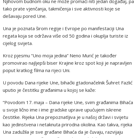
Njihovom budnom oku ne može promaći niti jedan događaj, pa
tako prate vjenčanja, takmičenja i sve aktivnosti koje se
dešavaju pored Une.
Una je poznata širom regije i Evrope po manifestaciji Una
regata koja se održava više od 50 godina i okuplja turiste iz
cijelog svijeta.
Kroz pjesmu “Uno moja jedina” Neno Murić je također
promovirao najljepši biser Krajine kroz spot koji je napravljen
poput kratkog filma na rijeci Uni.
U povodu Dana rijeke Une, bihaćki gtadonačelnik Šuhret Fazlić
uputio je čestitku građanima u kojoj se kaže:
“Povodom 17. maja – Dana rijeke Une, svim građanima Bihaća
u svoje lično ime i ime gradske uprave upućujem iskrene
čestitke. Rijeka Una prepoznatljiva je u našoj državi i svijetu
kao jedinstvena i netaknuta prirodna okolina. Kao takva, rijeka
Una zadužila je sve građane Bihaća da je čuvaju, razvijaju