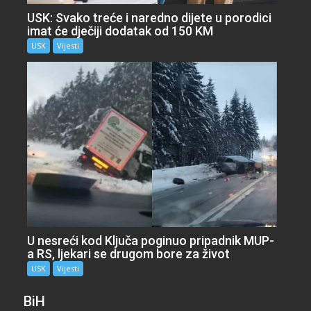
USK: Svako treće i naredno dijete u porodici
imat će dječiji dodatak od 150 KM
USK
Vijesti
U nesreći kod Ključa poginuo pripadnik MUP-
a RS, ljekari se drugom bore za život
USK
Vijesti
BiH