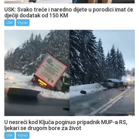
USK: Svako treće i naredno dijete u porodici imat će
dječiji dodatak od 150 KM
USK
Vijesti
U nesreći kod Ključa poginuo pripadnik MUP-a RS,
ljekari se drugom bore za život
USK
Vijesti