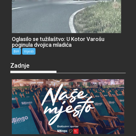
Oglasilo se tužilaštvo: U Kotor Varošu
poginula dvojica mladića
BiH
Vijesti
Zadnje