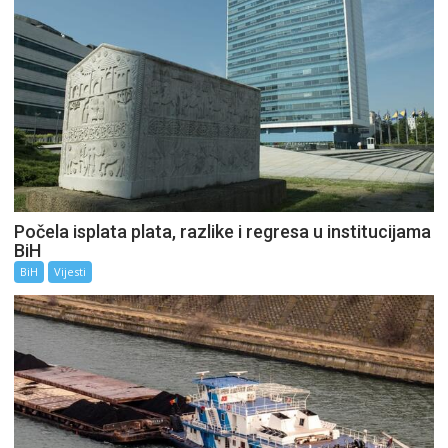
Počela isplata plata, razlike i regresa u institucijama
BiH
BiH
Vijesti