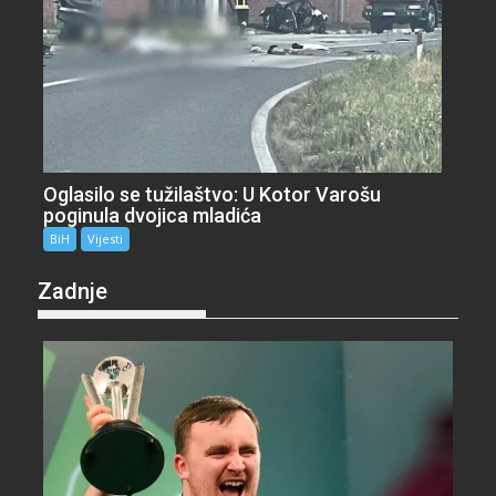
Oglasilo se tužilaštvo: U Kotor Varošu
poginula dvojica mladića
BiH
Vijesti
Zadnje