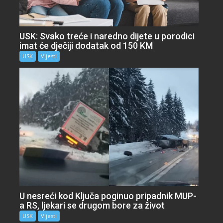
USK: Svako treće i naredno dijete u porodici
imat će dječiji dodatak od 150 KM
USK
Vijesti
U nesreći kod Ključa poginuo pripadnik MUP-
a RS, ljekari se drugom bore za život
USK
Vijesti