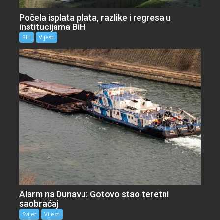
Počela isplata plata, razlike i regresa u
institucijama BiH
BiH
Vijesti
Alarm na Dunavu: Gotovo stao teretni
saobraćaj
Svijet
Vijesti