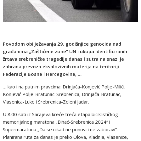
Povodom obilježavanja 29. godišnjice genocida nad
građanima „Zaštićene zone“ UN i ukopa identificiranih
žrtava srebreničke tragedije danas i sutra na snazi je
zabrana prevoza eksplozivnih materija na teritoriji
Federacije Bosne i Hercegovine, …
… kao i na putnim pravcima: Drinjača-Konjević Polje-Milići,
Konjević Polje-Bratunac-Srebrenica, Drinjača-Bratunac,
Vlasenica-Luke i Srebrenica-Zeleni Jadar.
U 8.00 sati iz Sarajeva kreće treća etapa biciklističkog
memorijalnog maratona „Bihać-Srebrenica 2024“ i
Supermaratona „Da se nikad ne ponovi i ne zaboravi“.
Planirana ruta za danas je preko Olova, Kladnja, Vlasenice,