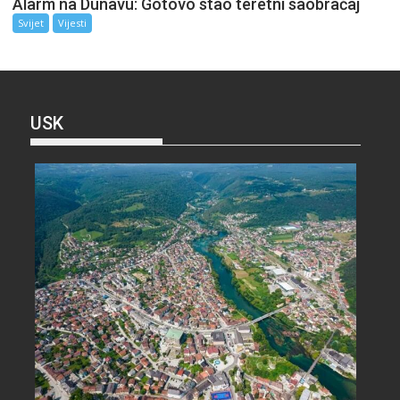
Alarm na Dunavu: Gotovo stao teretni saobraćaj
Svijet
Vijesti
USK