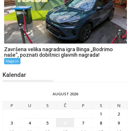
Završena velika nagradna igra Binga „Bodrimo
naše“, poznati dobitnici glavnih nagrada!
Magazin
Kalendar
AUGUST 2026
P
U
S
Č
P
S
N
1
2
3
4
5
6
7
8
9