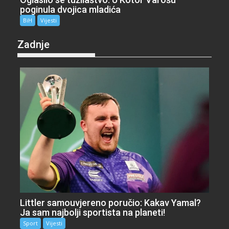
poginula dvojica mladića
BiH
Vijesti
Zadnje
Littler samouvjereno poručio: Kakav Yamal?
Ja sam najbolji sportista na planeti!
Sport
Vijesti