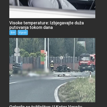
Visoke temperature: Izbjegavajte duža
putovanja tokom dana
BiH
Vijesti
Oglasilo se tužilaštvo: U Kotor Varošu