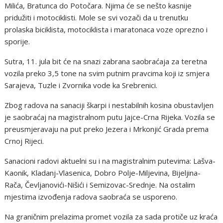
Milića, Bratunca do Potočara. Njima će se nešto kasnije
pridužiti i motociklisti. Mole se svi vozači da u trenutku
prolaska biciklista, motociklista i maratonaca voze oprezno i
sporije.
Sutra, 11. jula bit će na snazi zabrana saobraćaja za teretna
vozila preko 3,5 tone na svim putnim pravcima koji iz smjera
Sarajeva, Tuzle i Zvornika vode ka Srebrenici.
Zbog radova na sanaciji škarpi i nestabilnih kosina obustavljen
je saobraćaj na magistralnom putu Jajce-Crna Rijeka. Vozila se
preusmjeravaju na put preko Jezera i Mrkonjić Grada prema
Crnoj Rijeci.
Sanacioni radovi aktuelni su i na magistralnim putevima: Lašva-
Kaonik, Kladanj-Vlasenica, Dobro Polje-Miljevina, Bijeljina-
Rača, Čevljanovići-Nišići i Semizovac-Srednje. Na ostalim
mjestima izvođenja radova saobraća se usporeno.
Na graničnim prelazima promet vozila za sada protiče uz kraća