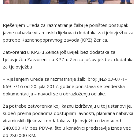
Rješenjem Ureda za razmatranje žalbi je poništen postupak
javne nabavke vitaminskih lijekova i dodataka za tjelovježbu za
potrebe Kaznenopopravnog zavoda (KPZ) Zenica.
Zatvorenici u KPZ-u Zenica još uvijek bez dodataka za
tjelovježbu Zatvorenici u KPZ-u Zenica još uvijek bez dodataka
za tjelovježbu
– Rješenjem Ureda za razmatranje žalbi broj: JN2-03-07-1-
669-7/16 od 20. jula 2017. godine poništava se tenderska
dokumentacija – navodi se u obrazloženju odluke.
Za potrebe zatvorenika koji kaznu izdržavaju u toj ustanovi je,
sudeći prema podacima dostupnim javnosti, planirana nabavka
vitaminskih lijekova i dodataka za tjelovježbu u iznosu od
240.000 KM bez PDV-a, što u konačnici predstavlja iznos veći
od 280.000 KM.