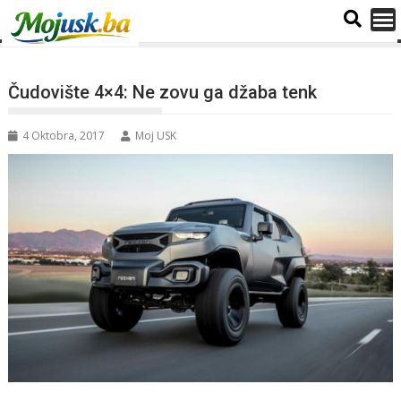
Čudovište 4×4: Ne zovu ga džaba tenk
4 Oktobra, 2017
Moj USK