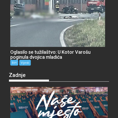
Oglasilo se tužilaštvo: U Kotor Varošu
poginula dvojica mladića
BiH
Vijesti
Zadnje