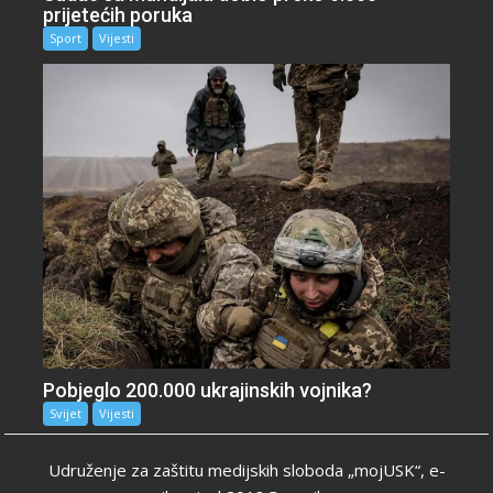
prijetećih poruka
Sport
Vijesti
Pobjeglo 200.000 ukrajinskih vojnika?
Svijet
Vijesti
Udruženje za zaštitu medijskih sloboda „mojUSK“, e-