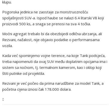
klupu.
Pogonska jedinica ne zaostaje za monstruoznošću
spoljašnjosti SUV-a. Ispod haube se nalazi 6.4 litarski V8 koji
proizvodi 500 ks, a snaga se prenosi na sva 4 točka.
Moćni agregat trebalo bi da obezbijedi odlična ubrzanja, ali
Rezvani, nažalost, nije objavio podatke o performansama
vozila.
Kada već spominjemo vojne terence, na koje Tank podsjeća,
treba napomenuti da ovaj SUV među doplatnim opcijama ima i
sistem sa noćnom, tj. termalnom kamerom, kao i oklop koji
štiti putnike od projektila.
Rezvani je već počeo da prima narudžbine za model Tank, a
početna cijena iznosi čak 178.000 dolara.
Magazin