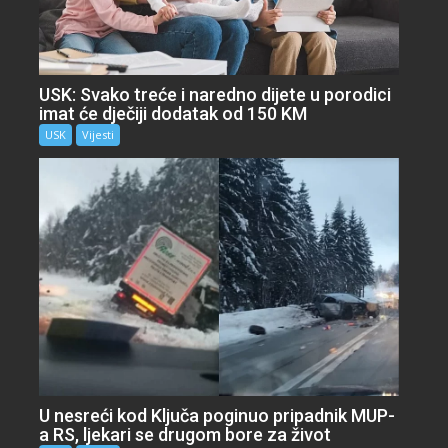
USK: Svako treće i naredno dijete u porodici
imat će dječiji dodatak od 150 KM
USK
Vijesti
U nesreći kod Ključa poginuo pripadnik MUP-
a RS, ljekari se drugom bore za život