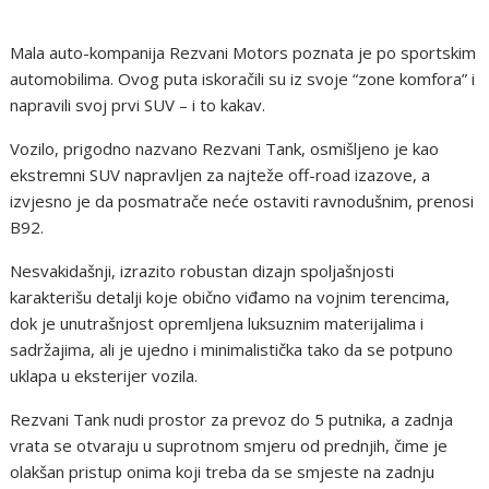
Mala auto-kompanija Rezvani Motors poznata je po sportskim
automobilima. Ovog puta iskoračili su iz svoje “zone komfora” i
napravili svoj prvi SUV – i to kakav.
Vozilo, prigodno nazvano Rezvani Tank, osmišljeno je kao
ekstremni SUV napravljen za najteže off-road izazove, a
izvjesno je da posmatrače neće ostaviti ravnodušnim, prenosi
B92.
Nesvakidašnji, izrazito robustan dizajn spoljašnjosti
karakterišu detalji koje obično viđamo na vojnim terencima,
dok je unutrašnjost opremljena luksuznim materijalima i
sadržajima, ali je ujedno i minimalistička tako da se potpuno
uklapa u eksterijer vozila.
Rezvani Tank nudi prostor za prevoz do 5 putnika, a zadnja
vrata se otvaraju u suprotnom smjeru od prednjih, čime je
olakšan pristup onima koji treba da se smjeste na zadnju