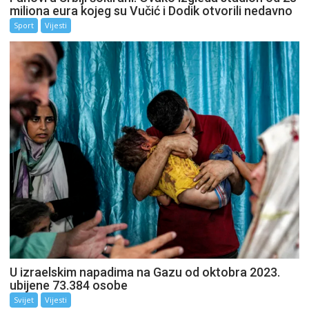
miliona eura kojeg su Vučić i Dodik otvorili nedavno
Sport
Vijesti
U izraelskim napadima na Gazu od oktobra 2023.
ubijene 73.384 osobe
Svijet
Vijesti