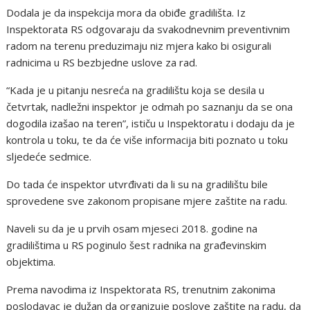
Dodala je da inspekcija mora da obiđe gradilišta. Iz
Inspektorata RS odgovaraju da svakodnevnim preventivnim
radom na terenu preduzimaju niz mjera kako bi osigurali
radnicima u RS bezbjedne uslove za rad.
“Kada je u pitanju nesreća na gradilištu koja se desila u
četvrtak, nadležni inspektor je odmah po saznanju da se ona
dogodila izašao na teren”, ističu u Inspektoratu i dodaju da je
kontrola u toku, te da će više informacija biti poznato u toku
sljedeće sedmice.
Do tada će inspektor utvrđivati da li su na gradilištu bile
sprovedene sve zakonom propisane mjere zaštite na radu.
Naveli su da je u prvih osam mjeseci 2018. godine na
gradilištima u RS poginulo šest radnika na građevinskim
objektima.
Prema navodima iz Inspektorata RS, trenutnim zakonima
poslodavac je dužan da organizuje poslove zaštite na radu, da