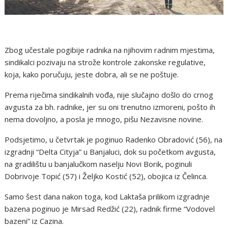
Zbog učestale pogibije radnika na njihovim radnim mjestima,
sindikalci pozivaju na strože kontrole zakonske regulative,
koja, kako poručuju, jeste dobra, ali se ne poštuje.
Prema riječima sindikalnih vođa, nije slučajno došlo do crnog
avgusta za bh. radnike, jer su oni trenutno izmoreni, pošto ih
nema dovoljno, a posla je mnogo, pišu Nezavisne novine.
Podsjetimo, u četvrtak je poginuo Radenko Obradović (56), na
izgradnji “Delta Cityja” u Banjaluci, dok su početkom avgusta,
na gradilištu u banjalučkom naselju Novi Borik, poginuli
Dobrivoje Topić (57) i Željko Kostić (52), obojica iz Čelinca.
Samo šest dana nakon toga, kod Laktaša prilikom izgradnje
bazena poginuo je Mirsad Redžić (22), radnik firme “Vodovel
bazeni” iz Cazina.