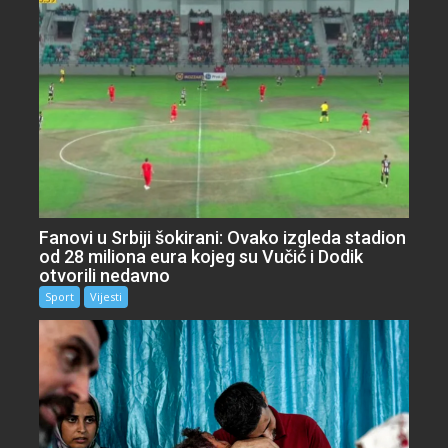
Fanovi u Srbiji šokirani: Ovako izgleda stadion
od 28 miliona eura kojeg su Vučić i Dodik
otvorili nedavno
Sport
Vijesti