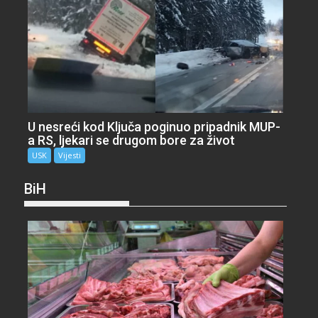
U nesreći kod Ključa poginuo pripadnik MUP-
a RS, ljekari se drugom bore za život
USK
Vijesti
BiH