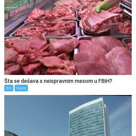
Šta se dešava s neispravnim mesom u FBiH?
BiH
Vijesti