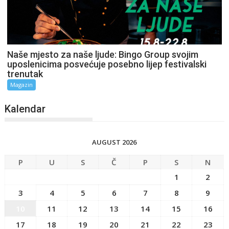
Naše mjesto za naše ljude: Bingo Group svojim
uposlenicima posvećuje posebno lijep festivalski
trenutak
Magazin
Kalendar
AUGUST 2026
P
U
S
Č
P
S
N
1
2
3
4
5
6
7
8
9
10
11
12
13
14
15
16
17
18
19
20
21
22
23