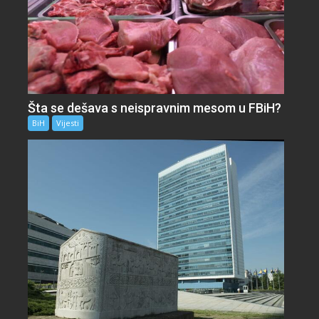
Šta se dešava s neispravnim mesom u FBiH?
BiH
Vijesti