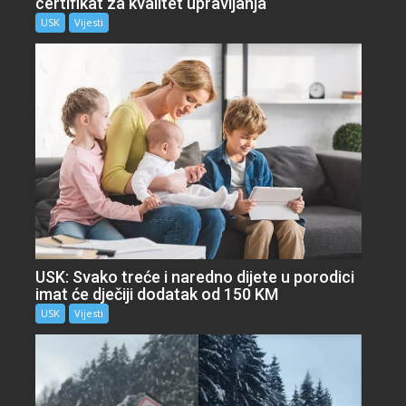
certifikat za kvalitet upravljanja
USK
Vijesti
USK: Svako treće i naredno dijete u porodici
imat će dječiji dodatak od 150 KM
USK
Vijesti