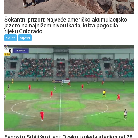
Šokantni prizori: Najveće američko akumulacijsko
jezero na najnižem nivou ikada, kriza pogodila i
rijeku Colorado
Svijet
Vijesti
Fanovi u Srbiji šokirani: Ovako izgleda stadion od 28