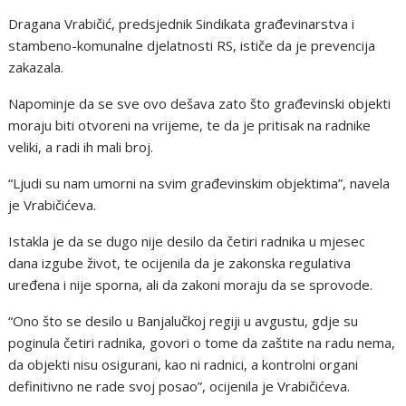
Dragana Vrabičić, predsjednik Sindikata građevinarstva i
stambeno-komunalne djelatnosti RS, ističe da je prevencija
zakazala.
Napominje da se sve ovo dešava zato što građevinski objekti
moraju biti otvoreni na vrijeme, te da je pritisak na radnike
veliki, a radi ih mali broj.
“Ljudi su nam umorni na svim građevinskim objektima”, navela
je Vrabičićeva.
Istakla je da se dugo nije desilo da četiri radnika u mjesec
dana izgube život, te ocijenila da je zakonska regulativa
uređena i nije sporna, ali da zakoni moraju da se sprovode.
“Ono što se desilo u Banjalučkoj regiji u avgustu, gdje su
poginula četiri radnika, govori o tome da zaštite na radu nema,
da objekti nisu osigurani, kao ni radnici, a kontrolni organi
definitivno ne rade svoj posao”, ocijenila je Vrabičićeva.