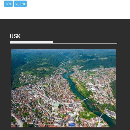
BiH
Vijesti
USK