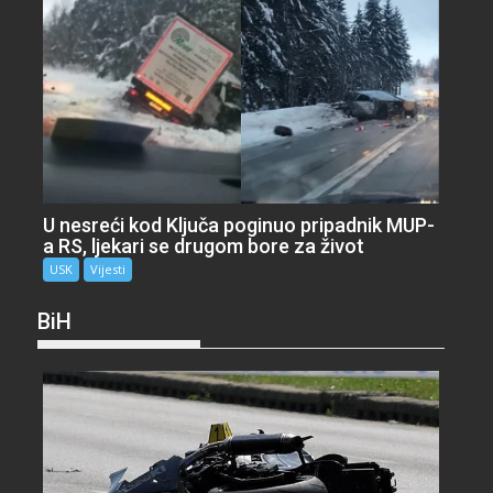
U nesreći kod Ključa poginuo pripadnik MUP-
a RS, ljekari se drugom bore za život
USK
Vijesti
BiH