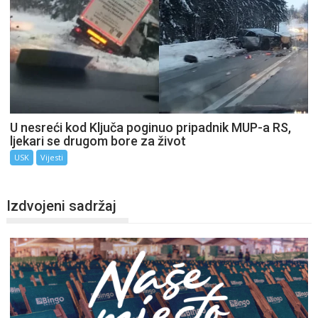
U nesreći kod Ključa poginuo pripadnik MUP-a RS,
ljekari se drugom bore za život
USK
Vijesti
Izdvojeni sadržaj