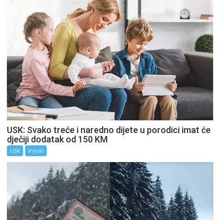
USK: Svako treće i naredno dijete u porodici imat će
dječiji dodatak od 150 KM
USK
Vijesti