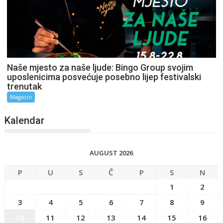
Naše mjesto za naše ljude: Bingo Group svojim
uposlenicima posvećuje posebno lijep festivalski
trenutak
Magazin
Kalendar
AUGUST 2026
P
U
S
Č
P
S
N
1
2
3
4
5
6
7
8
9
10
11
12
13
14
15
16