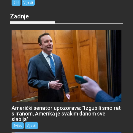
BiH
Vijesti
Zadnje
Američki senator upozorava: "Izgubili smo rat
s Iranom, Amerika je svakim danom sve
slabija"
Svijet
Vijesti