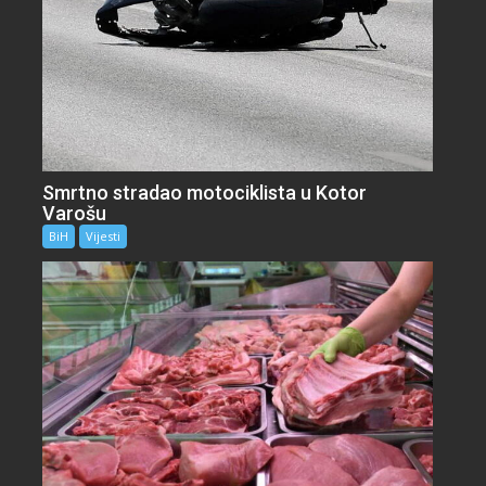
Smrtno stradao motociklista u Kotor
Varošu
BiH
Vijesti