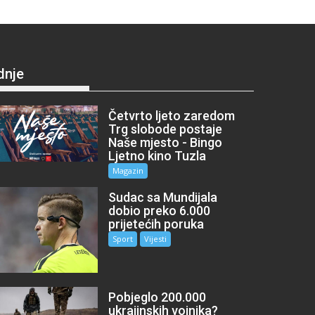
dnje
Četvrto ljeto zaredom
Trg slobode postaje
Naše mjesto - Bingo
Ljetno kino Tuzla
Magazin
Sudac sa Mundijala
dobio preko 6.000
prijetećih poruka
Sport
Vijesti
Pobjeglo 200.000
ukrajinskih vojnika?