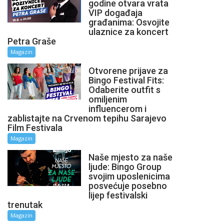
godine otvara vrata
VIP događaja
građanima: Osvojite
ulaznice za koncert
Petra Graše
Magazin
Otvorene prijave za
Bingo Festival Fits:
Odaberite outfit s
omiljenim
influencerom i
zablistajte na Crvenom tepihu Sarajevo
Film Festivala
Magazin
Naše mjesto za naše
ljude: Bingo Group
svojim uposlenicima
posvećuje posebno
lijep festivalski
trenutak
Magazin