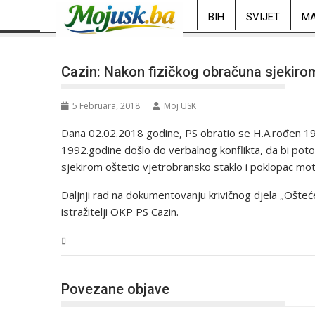
BIH
SVIJET
MA
Cazin: Nakon fizičkog obračuna sjekiro
5 Februara, 2018
Moj USK
Dana 02.02.2018 godine, PS obratio se H.A.rođen 1985.
1992.godine došlo do verbalnog konflikta, da bi potom
sjekirom oštetio vjetrobransko staklo i poklopac mo
Daljnji rad na dokumentovanju krivičnog djela „Ošteće
istražitelji OKP PS Cazin.
USK
Povezane objave