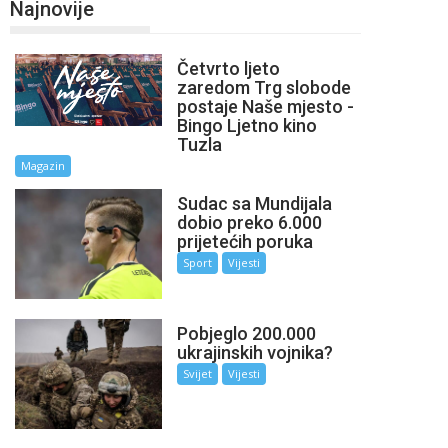
Najnovije
Četvrto ljeto
zaredom Trg slobode
postaje Naše mjesto -
Bingo Ljetno kino
Tuzla
Magazin
Sudac sa Mundijala
dobio preko 6.000
prijetećih poruka
Sport
Vijesti
Pobjeglo 200.000
ukrajinskih vojnika?
Svijet
Vijesti