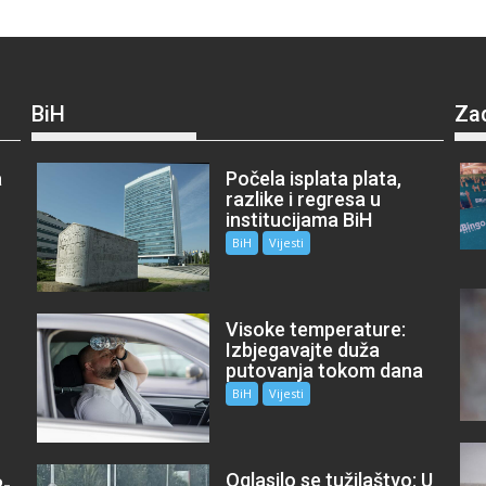
BiH
Za
a
Počela isplata plata,
razlike i regresa u
institucijama BiH
BiH
Vijesti
Visoke temperature:
Izbjegavajte duža
putovanja tokom dana
BiH
Vijesti
Oglasilo se tužilaštvo: U
P-