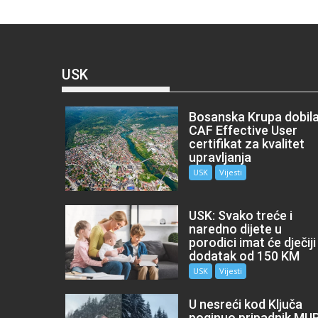
USK
Bosanska Krupa dobil
CAF Effective User
certifikat za kvalitet
upravljanja
USK
Vijesti
USK: Svako treće i
naredno dijete u
porodici imat će dječiji
dodatak od 150 KM
USK
Vijesti
U nesreći kod Ključa
poginuo pripadnik MU