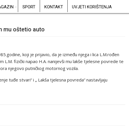
GAZIN
SPORT
KONTAKT
UVJETI KORIŠTENJA
m mu oštetio auto
godine, koji je prijavio, da je između njega i lica L.M.rođen
 L.M. fizički napao H.A. nanijevši mu lakše tjelesne povrede te
tora njegovo putničkog motornog vozila.
nje tuđe stvari“ i „ Lakša tjelesna povreda“ nastavljaju