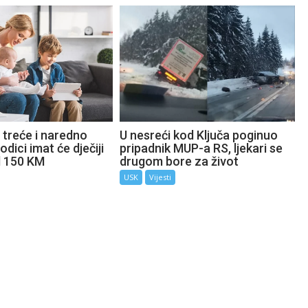
 treće i naredno
U nesreći kod Ključa poginuo
odici imat će dječiji
pripadnik MUP-a RS, ljekari se
d 150 KM
drugom bore za život
USK
Vijesti