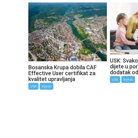
USK: Svako
dijete u por
Bosanska Krupa dobila CAF
dodatak o
Effective User certifikat za
kvalitet upravljanja
USK
Vijesti
USK
Vijesti