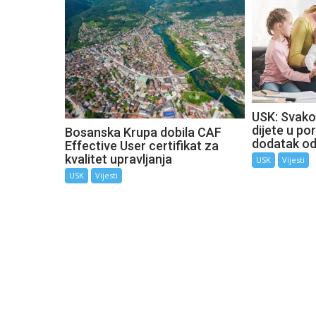
USK: Svako
dijete u por
Bosanska Krupa dobila CAF
dodatak o
Effective User certifikat za
kvalitet upravljanja
USK
Vijesti
USK
Vijesti