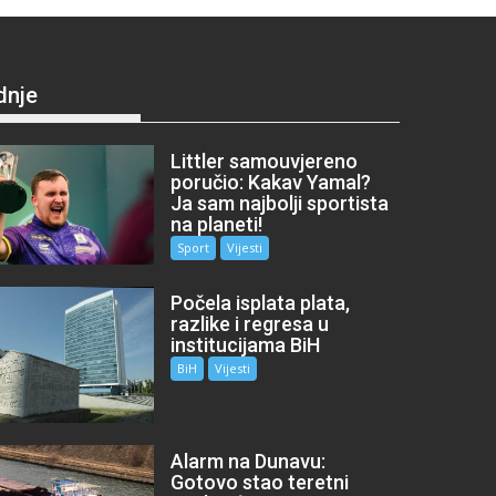
dnje
Littler samouvjereno
poručio: Kakav Yamal?
Ja sam najbolji sportista
na planeti!
Sport
Vijesti
Počela isplata plata,
razlike i regresa u
institucijama BiH
BiH
Vijesti
Alarm na Dunavu:
Gotovo stao teretni