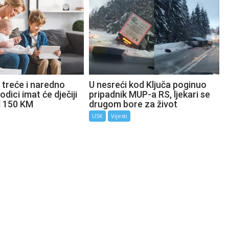
 treće i naredno
U nesreći kod Ključa poginuo
odici imat će dječiji
pripadnik MUP-a RS, ljekari se
d 150 KM
drugom bore za život
USK
Vijesti