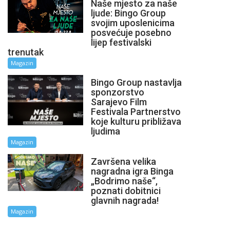
Naše mjesto za naše
ljude: Bingo Group
svojim uposlenicima
posvećuje posebno
lijep festivalski
trenutak
Magazin
Bingo Group nastavlja
sponzorstvo
Sarajevo Film
Festivala Partnerstvo
koje kulturu približava
ljudima
Magazin
Završena velika
nagradna igra Binga
„Bodrimo naše“,
poznati dobitnici
glavnih nagrada!
Magazin