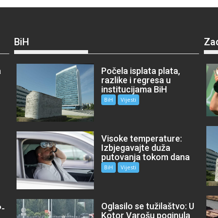
BiH
Za
a
Počela isplata plata,
razlike i regresa u
institucijama BiH
BiH
Vijesti
Visoke temperature:
Izbjegavajte duža
putovanja tokom dana
BiH
Vijesti
Oglasilo se tužilaštvo: U
P-
Kotor Varošu poginula
m