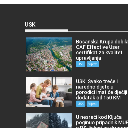
USK
Bosanska Krupa dobil
CAF Effective User
certifikat za kvalitet
upravljanja
USK
Vijesti
USK: Svako treće i
naredno dijete u
porodici imat će dječiji
dodatak od 150 KM
USK
Vijesti
U nesreći kod Ključa
poginuo pripadnik MU
a RS, ljekari se drugo