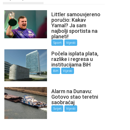
Littler samouvjereno
poručio: Kakav
Yamal? Ja sam
najbolji sportista na
planeti!
Sport
Vijesti
Počela isplata plata,
razlike i regresa u
institucijama BiH
BiH
Vijesti
Alarm na Dunavu:
Gotovo stao teretni
saobraćaj
Svijet
Vijesti