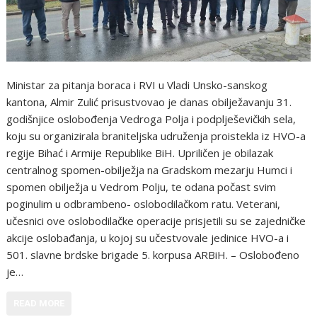
Ministar za pitanja boraca i RVI u Vladi Unsko-sanskog
kantona, Almir Zulić prisustvovao je danas obilježavanju 31.
godišnjice oslobođenja Vedroga Polja i podplješevičkih sela,
koju su organizirala braniteljska udruženja proistekla iz HVO-a
regije Bihać i Armije Republike BiH. Upriličen je obilazak
centralnog spomen-obilježja na Gradskom mezarju Humci i
spomen obilježja u Vedrom Polju, te odana počast svim
poginulim u odbrambeno- oslobodilačkom ratu. Veterani,
učesnici ove oslobodilačke operacije prisjetili su se zajedničke
akcije oslobađanja, u kojoj su učestvovale jedinice HVO-a i
501. slavne brdske brigade 5. korpusa ARBiH. – Oslobođeno
je…
READ MORE