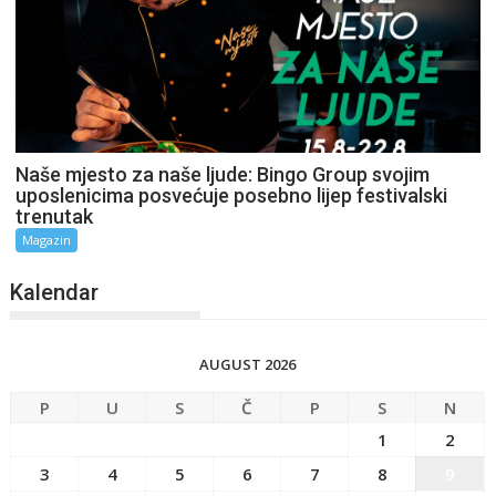
Naše mjesto za naše ljude: Bingo Group svojim
uposlenicima posvećuje posebno lijep festivalski
trenutak
Magazin
Kalendar
AUGUST 2026
P
U
S
Č
P
S
N
1
2
3
4
5
6
7
8
9