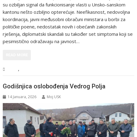
su ozbiljan signal da funkcionisanje vlasti u Unsko-sanskom
kantonu nešto ozbiljno opterećuje. Neefikasnost, nedovoljna
koordinacija, javni međusobni obračuni ministara u borbi za
političke poene, nedostatak novih i obećanih zakonskih
rješenja, diplomatski skandali su također set simptoma koji se
pesimistično odražavaju na javnost…
READ MORE
,
USK
Vijesti
Godišnjica oslobođenja Vedrog Polja
14 Januara, 2026
Moj USK