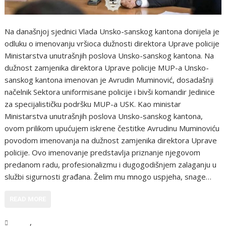
Na današnjoj sjednici Vlada Unsko-sanskog kantona donijela je
odluku o imenovanju vršioca dužnosti direktora Uprave policije
Ministarstva unutrašnjih poslova Unsko-sanskog kantona. Na
dužnost zamjenika direktora Uprave policije MUP-a Unsko-
sanskog kantona imenovan je Avrudin Muminović, dosadašnji
načelnik Sektora uniformisane policije i bivši komandir Jedinice
za specijalističku podršku MUP-a USK. Kao ministar
Ministarstva unutrašnjih poslova Unsko-sanskog kantona,
ovom prilikom upućujem iskrene čestitke Avrudinu Muminoviću
povodom imenovanja na dužnost zamjenika direktora Uprave
policije. Ovo imenovanje predstavlja priznanje njegovom
predanom radu, profesionalizmu i dugogodišnjem zalaganju u
službi sigurnosti građana. Želim mu mnogo uspjeha, snage…
READ MORE
,
USK
Vijesti