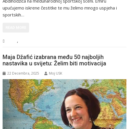
Abdihodžića na međunarodnoj sportskoj sceni. Emiru
upućujemo iskrene čestitke te mu želimo mnogo uspjeha i
sportskih…
READ MORE
,
USK
Vijesti
Maja Džafić izabrana među 50 najboljih
nastavika u svijetu: Želim biti motivacija
22 Decembra, 2025
Moj USK