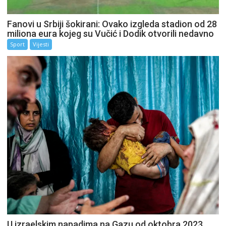
Fanovi u Srbiji šokirani: Ovako izgleda stadion od 28
miliona eura kojeg su Vučić i Dodik otvorili nedavno
Sport
Vijesti
U izraelskim napadima na Gazu od oktobra 2023.