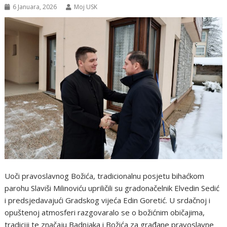
6 Januara, 2026
Moj USK
Uoči pravoslavnog Božića, tradicionalnu posjetu bihaćkom
parohu Slaviši Milinoviću upriličili su gradonačelnik Elvedin Sedić
i predsjedavajući Gradskog vijeća Edin Goretić. U srdačnoj i
opuštenoj atmosferi razgovaralo se o božićnim običajima,
tradiciji te značaju Badnjaka i Božića za građane pravoslavne