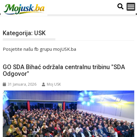
Kategorija:
USK
Posjetite našu fb grupu mojUSK.ba
GO SDA Bihać održala centralnu tribinu "SDA
Odgovor"
31 Januara, 2026
Moj USK