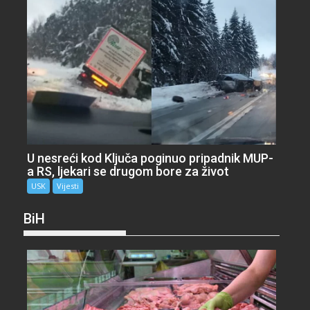
U nesreći kod Ključa poginuo pripadnik MUP-
a RS, ljekari se drugom bore za život
USK
Vijesti
BiH