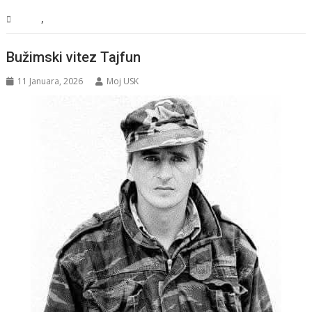
,
USK
Vijesti
Bužimski vitez Tajfun
11 Januara, 2026
Moj USK