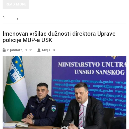
READ MORE
,
USK
Vijesti
Imenovan vršilac dužnosti direktora Uprave
policije MUP-a USK
8 Januara, 2026
Moj USK