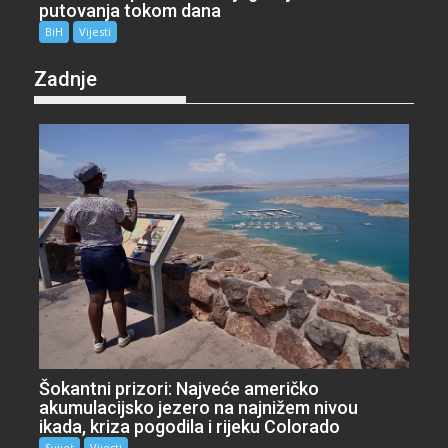
putovanja tokom dana
BiH
Vijesti
Zadnje
Šokantni prizori: Najveće američko
akumulacijsko jezero na najnižem nivou
ikada, kriza pogodila i rijeku Colorado
Svijet
Vijesti