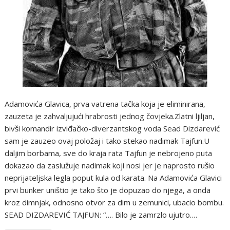
Adamovića Glavica, prva vatrena tačka koja je eliminirana,
zauzeta je zahvaljujući hrabrosti jednog čovjeka.Zlatni ljiljan,
bivši komandir izviđačko-diverzantskog voda Sead Dizdarević
sam je zauzeo ovaj položaj i tako stekao nadimak Tajfun.U
daljim borbama, sve do kraja rata Tajfun je nebrojeno puta
dokazao da zaslužuje nadimak koji nosi jer je naprosto rušio
neprijateljska legla poput kula od karata. Na Adamovića Glavici
prvi bunker uništio je tako što je dopuzao do njega, a onda
kroz dimnjak, odnosno otvor za dim u zemunici, ubacio bombu.
SEAD DIZDAREVIĆ TAJFUN: “…. Bilo je zamrzlo ujutro.…