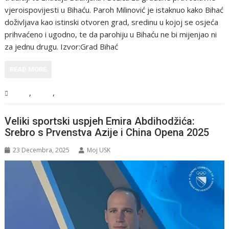
vjeroispovijesti u Bihaću. Paroh Milinović je istaknuo kako Bihać
doživljava kao istinski otvoren grad, sredinu u kojoj se osjeća
prihvaćeno i ugodno, te da parohiju u Bihaću ne bi mijenjao ni
za jednu drugu. Izvor:Grad Bihać
READ MORE
,
,
BiH
USK
Vijesti
Veliki sportski uspjeh Emira Abdihodžića:
Srebro s Prvenstva Azije i China Opena 2025
23 Decembra, 2025
Moj USK