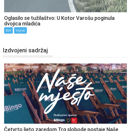
Oglasilo se tužilaštvo: U Kotor Varošu poginula
dvojica mladića
BiH
Vijesti
Izdvojeni sadržaj
Četvrto ljeto zaredom Trg slobode postaje Naše