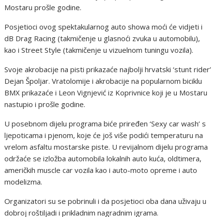
Mostaru prošle godine.
Posjetioci ovog spektakularnog auto showa moći će vidjeti i
dB Drag Racing (takmičenje u glasnoći zvuka u automobilu),
kao i Street Style (takmičenje u vizuelnom tuningu vozila).
Svoje akrobacije na pisti prikazaće najbolji hrvatski ‘stunt rider’
Dejan Špoljar. Vratolomije i akrobacije na popularnom biciklu
BMX prikazaće i Leon Vignjević iz Koprivnice koji je u Mostaru
nastupio i prošle godine.
U posebnom dijelu programa biće priređen ‘Sexy car wash’ s
ljepoticama i pjenom, koje će još više podići temperaturu na
vrelom asfaltu mostarske piste. U revijalnom dijelu programa
održaće se izložba automobila lokalnih auto kuća, oldtimera,
američkih muscle car vozila kao i auto-moto opreme i auto
modelizma.
Organizatori su se pobrinuli i da posjetioci oba dana uživaju u
dobroj roštiljadi i prikladnim nagradnim igrama.