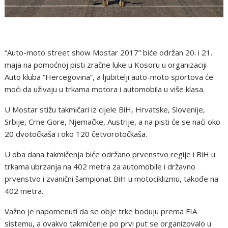
“Auto-moto street show Mostar 2017” biće održan 20. i 21.
maja na pomoćnoj pisti zračne luke u Kosoru u organizaciji
Auto kluba “Hercegovina”, a ljubitelji auto-moto sportova će
moći da uživaju u trkama motora i automobila u više klasa.
U Mostar stižu takmičari iz cijele BiH, Hrvatske, Slovenije,
Srbije, Crne Gore, Njemačke, Austrije, a na pisti će se naći oko
20 dvotočkaša i oko 120 četvorotočkaša.
U oba dana takmičenja biće održano prvenstvo regije i BiH u
trkama ubrzanja na 402 metra za automobile i državno
prvenstvo i zvanični šampionat BiH u motociklizmu, takođe na
402 metra.
Važno je napomenuti da se obje trke boduju prema FIA
sistemu, a ovakvo takmičenje po prvi put se organizovalo u