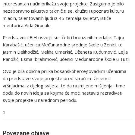
interesantan način prikažu svoje projekte. Zasigurno je bilo
nezaboravno iskustvo takmičiti se, družiti i upoznati kulturu
mladih, talentovanih ljudi iz 45 zemalja svijeta”, ističe
mentorica Aida Granulo.
Predstavnici BiH osvojili su i četiri bronzanih medalje: Tajra
Karabašić, učenica Međunarodne srednje škole u Zenici, te
Jasmin Delihodžić, Meliha Omerkić, Dženeta Kudumović, Lejla
Pandžić, Esma Ibrahimović, učenici Međunarodne škole u Tuzli.
Ovo je bila odlična prilika bosanskohercegovačkim učenicima
da predstave svoje projekte pred stručnim žirijem i
vršnjacima iz cijelog svijeta, te da razmijene mišljenja i time
dođu do novih ideja sa kojima će moći nastaviti razrađivati
svoje projekte u narednom periodu.
USK
Povezane objave