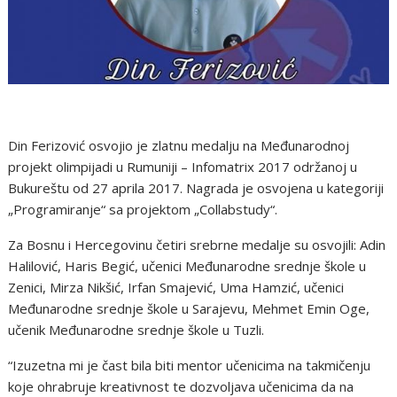
Din Ferizović osvojio je zlatnu medalju na Međunarodnoj
projekt olimpijadi u Rumuniji – Infomatrix 2017 održanoj u
Bukureštu od 27 aprila 2017. Nagrada je osvojena u kategoriji
„Programiranje“ sa projektom „Collabstudy“.
Za Bosnu i Hercegovinu četiri srebrne medalje su osvojili: Adin
Halilović, Haris Begić, učenici Međunarodne srednje škole u
Zenici, Mirza Nikšić, Irfan Smajević, Uma Hamzić, učenici
Međunarodne srednje škole u Sarajevu, Mehmet Emin Oge,
učenik Međunarodne srednje škole u Tuzli.
“Izuzetna mi je čast bila biti mentor učenicima na takmičenju
koje ohrabruje kreativnost te dozvoljava učenicima da na