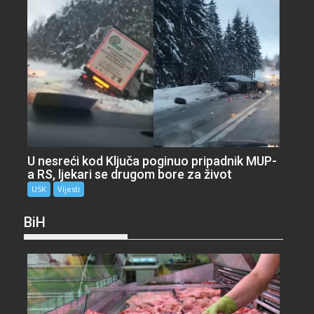
U nesreći kod Ključa poginuo pripadnik MUP-
a RS, ljekari se drugom bore za život
USK
Vijesti
BiH