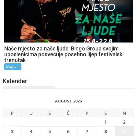
Naše mjesto za naše ljude: Bingo Group svojim
uposlenicima posvećuje posebno lijep festivalski
trenutak
Magazin
Kalendar
AUGUST 2026
P
U
S
Č
P
S
N
1
2
3
4
5
6
7
8
9