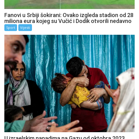
Fanovi u Srbiji šokirani: Ovako izgleda stadion od 28
miliona eura kojeg su Vučić i Dodik otvorili nedavno
Sport
Vijesti
U izraelskim napadima na Gazu od oktobra 2023.