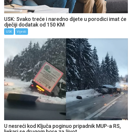
USK: Svako treće i naredno dijete u porodici imat će
dječiji dodatak od 150 KM
USK
Vijesti
U nesreći kod Ključa poginuo pripadnik MUP-a RS,
ljekari se drugom bore za život