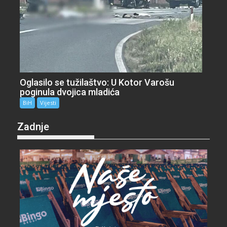
Oglasilo se tužilaštvo: U Kotor Varošu
poginula dvojica mladića
BiH
Vijesti
Zadnje