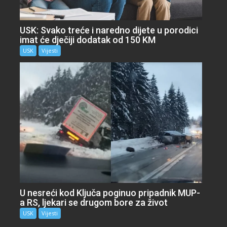
USK: Svako treće i naredno dijete u porodici
imat će dječiji dodatak od 150 KM
USK
Vijesti
U nesreći kod Ključa poginuo pripadnik MUP-
a RS, ljekari se drugom bore za život
USK
Vijesti