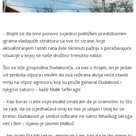
– Bojim se da smo ponovo svjedoci političkim predizbornim
igrama vladajućih struktura sa sve tri strane, koje
aktualiziranjem ratnih rana žele skrenuti pažnju s poražavajuće
situacije u kojoj se naše društvo trenutno nalazi.
Što se tiče gospodina Dudakovića, za nas u Krajini, on je jedan
od simbola otpora i mislim da ova režirana akcija neće staviti
mrlju na otpor agresoru koji su pružili general Dudaković i
njegovi saborci – kaže Malik Seferagić.
– Kao borac i ratni vojni invalid smatram da je sramotno to što
se radi, da se izjednačava onaj ko nas je ubijao i onaj ko se
branio. Dudaković je simbol odbrane ne samo Bihaćkog okruga
već i BiH – izjavio je Jasmin Malkoč.
– Ne znam šta bih rekao, emotivan sam, kao da je dio mene tu.