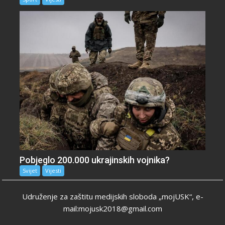
Pobjeglo 200.000 ukrajinskih vojnika?
Svijet
Vijesti
Udruženje za zaštitu medijskih sloboda „mojUSK“, e-
mail:mojusk2018@gmail.com