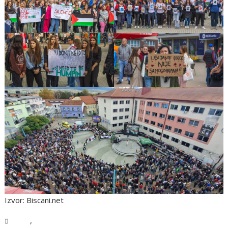
Izvor: Biscani.net
,
USK
Vijesti