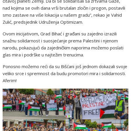
čitavoj planeti Zemlji. Da bi se solidarisali sa žrtvama Gaze,
nad kojima se ovih dana vrši brutalan zločin i progon, postavili
smo zastave na više lokacija u našem gradu”, rekao je Vahid
Zulić, predsjednik Udruženja Optimizam.
Ovom inicijativom, Grad Bihać i građani su zajedno izrazili
snažnu solidarnost i suosjećanje prema Palestini i njenom
narodu, pokazujući da zajedničkim naporima možemo poslati
glas mira i podrške u najtežim trenucima.
Ponosno možemo reći da su Bišćani još jednom dokazali svoje
veliko srce i spremnost da budu promotori mira i solidarnosti.
Aferim!