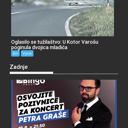
Oglasilo se tužilaštvo: U Kotor Varošu
poginula dvojica mladića
BiH
Vijesti
Zadnje