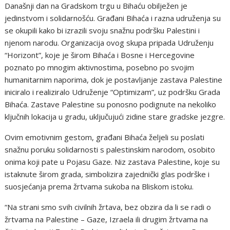
Današnji dan na Gradskom trgu u Bihaću obilježen je
jedinstvom i solidarnošću. Građani Bihaća i razna udruženja su
se okupili kako bi izrazili svoju snažnu podršku Palestini i
njenom narodu. Organizacija ovog skupa pripada Udruženju
“Horizont”, koje je širom Bihaća i Bosne i Hercegovine
poznato po mnogim aktivnostima, posebno po svojim
humanitarnim naporima, dok je postavljanje zastava Palestine
iniciralo i realiziralo Udruženje “Optimizam”, uz podršku Grada
Bihaća. Zastave Palestine su ponosno podignute na nekoliko
ključnih lokacija u gradu, uključujući zidine stare gradske jezgre.
Ovim emotivnim gestom, građani Bihaća željeli su poslati
snažnu poruku solidarnosti s palestinskim narodom, osobito
onima koji pate u Pojasu Gaze. Niz zastava Palestine, koje su
istaknute širom grada, simbolizira zajednički glas podrške i
suosjećanja prema žrtvama sukoba na Bliskom istoku.
“Na strani smo svih civilnih žrtava, bez obzira da li se radi o
žrtvama na Palestine – Gaze, Izraela ili drugim žrtvama na