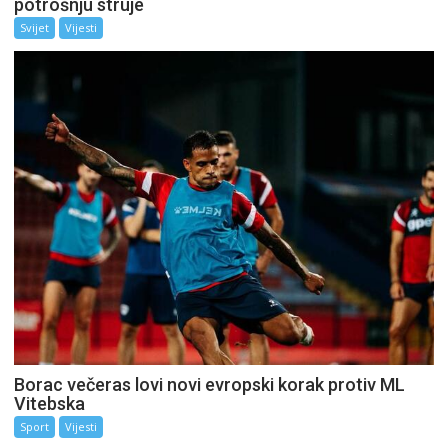
potrošnju struje
Svijet
Vijesti
Borac večeras lovi novi evropski korak protiv ML
Vitebska
Sport
Vijesti