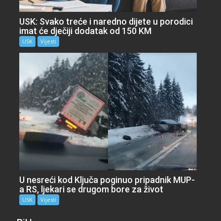
USK: Svako treće i naredno dijete u porodici
imat će dječiji dodatak od 150 KM
USK
Vijesti
U nesreći kod Ključa poginuo pripadnik MUP-
a RS, ljekari se drugom bore za život
USK
Vijesti