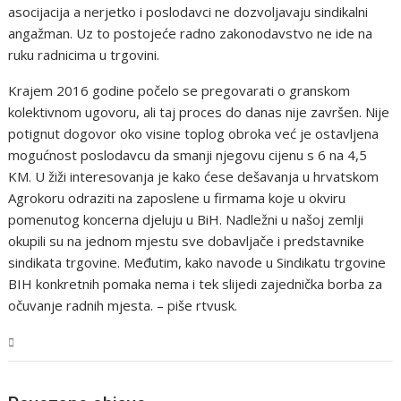
asocijacija a nerjetko i poslodavci ne dozvoljavaju sindikalni
angažman. Uz to postojeće radno zakonodavstvo ne ide na
ruku radnicima u trgovini.
Krajem 2016 godine počelo se pregovarati o granskom
kolektivnom ugovoru, ali taj proces do danas nije završen. Nije
potignut dogovor oko visine toplog obroka već je ostavljena
mogućnost poslodavcu da smanji njegovu cijenu s 6 na 4,5
KM. U žiži interesovanja je kako ćese dešavanja u hrvatskom
Agrokoru odraziti na zaposlene u firmama koje u okviru
pomenutog koncerna djeluju u BiH. Nadležni u našoj zemlji
okupili su na jednom mjestu sve dobavljače i predstavnike
sindikata trgovine. Međutim, kako navode u Sindikatu trgovine
BIH konkretnih pomaka nema i tek slijedi zajednička borba za
očuvanje radnih mjesta. – piše rtvusk.
USK