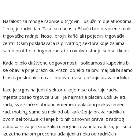
Nažalost za mnoge radnike u trgovini i uslužnim djelatnostima
1 maj je radni dan. Tako su danas u Bihaću bile otvorene male
trgovačke radnje, kiosci, brojni kafići ali i pojedini trgovački
centri. Osim posladavaca iz privatnog sektora koje zanima
samo profit dio dogovornosti za ovakvo stanje snose i kupci.
Kada bi bilo duštvene odgovornosti i solidarnosti kupovina bi
se obavila prije praznika. Prazni objekti za prvi maj bili bi samo
trošak poslodavcima ali i motiv da više poštuju prava radnika.
Iako je trgovina jedini sektor u kojem se otvaraju radna
mjesta posao trgovca u BiH je najmanje plaćen. Loši uvjeti
rada, sve kraće slobodno vrijeme, neplaćeni prekovremeni
rad, mobing samo su neki od oblika kršenja prava radnika u
ovom sektoru.Za kršenje brojnih osnovnih prava iz radnog
odnosa kriva je i sindikalna neorganizovanost radnika, jer su u
izuzetno malom procentu učlanjeni u neku od radničkih