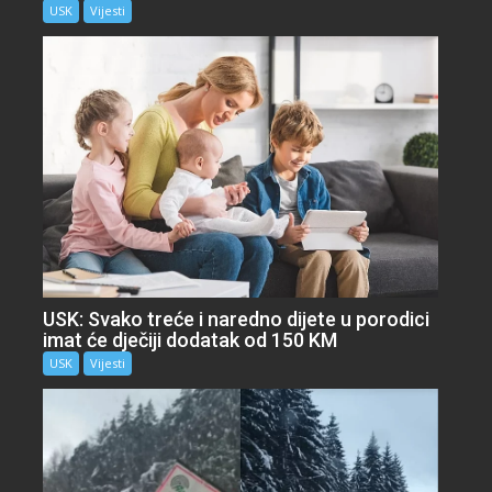
USK
Vijesti
USK: Svako treće i naredno dijete u porodici
imat će dječiji dodatak od 150 KM
USK
Vijesti