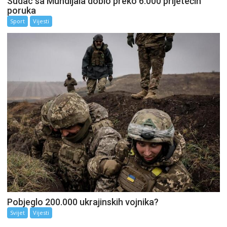
Sudac sa Mundijala dobio preko 6.000 prijetećih
poruka
Sport
Vijesti
Pobjeglo 200.000 ukrajinskih vojnika?
Svijet
Vijesti