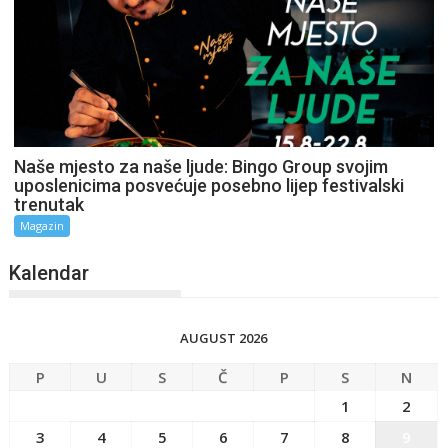
Naše mjesto za naše ljude: Bingo Group svojim
uposlenicima posvećuje posebno lijep festivalski
trenutak
Magazin
Kalendar
AUGUST 2026
P
U
S
Č
P
S
N
1
2
3
4
5
6
7
8
9