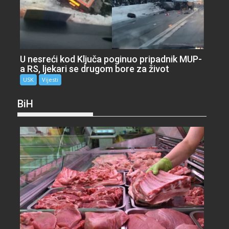
U nesreći kod Ključa poginuo pripadnik MUP-
a RS, ljekari se drugom bore za život
USK
Vijesti
BiH