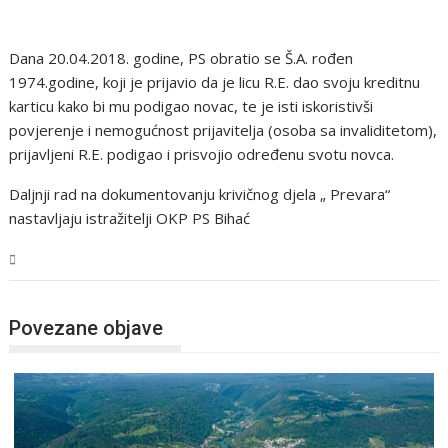
Dana 20.04.2018. godine, PS obratio se Š.A. rođen
1974.godine, koji je prijavio da je licu R.E. dao svoju kreditnu
karticu kako bi mu podigao novac, te je isti iskoristivši
povjerenje i nemogućnost prijavitelja (osoba sa invaliditetom),
prijavljeni R.E. podigao i prisvojio određenu svotu novca.
Daljnji rad na dokumentovanju krivičnog djela „ Prevara“
nastavljaju istražitelji OKP PS Bihać
USK
Povezane objave