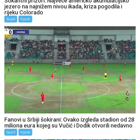
Šokantni prizori: Najveće američko akumulacijsko
jezero na najnižem nivou ikada, kriza pogodila i
rijeku Colorado
Svijet
Vijesti
Fanovi u Srbiji šokirani: Ovako izgleda stadion od 28
miliona eura kojeg su Vučić i Dodik otvorili nedavno
Sport
Vijesti