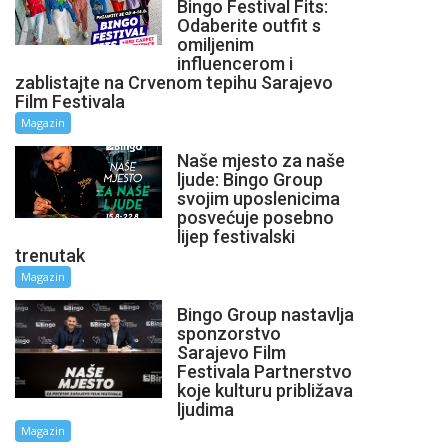
Bingo Festival Fits:
Odaberite outfit s
omiljenim
influencerom i
zablistajte na Crvenom tepihu Sarajevo
Film Festivala
Magazin
Naše mjesto za naše
ljude: Bingo Group
svojim uposlenicima
posvećuje posebno
lijep festivalski
trenutak
Magazin
Bingo Group nastavlja
sponzorstvo
Sarajevo Film
Festivala Partnerstvo
koje kulturu približava
ljudima
Magazin