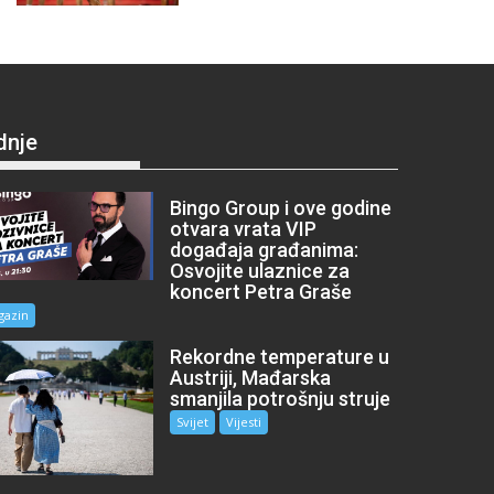
dnje
Bingo Group i ove godine
otvara vrata VIP
događaja građanima:
Osvojite ulaznice za
koncert Petra Graše
gazin
Rekordne temperature u
Austriji, Mađarska
smanjila potrošnju struje
Svijet
Vijesti