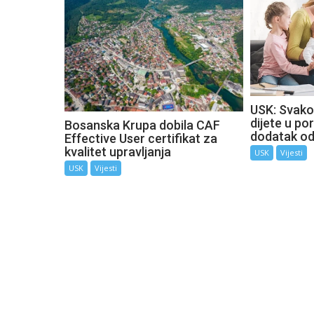
USK: Svako
dijete u por
Bosanska Krupa dobila CAF
dodatak o
Effective User certifikat za
kvalitet upravljanja
USK
Vijesti
USK
Vijesti