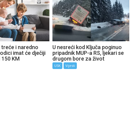
 treće i naredno
U nesreći kod Ključa poginuo
odici imat će dječiji
pripadnik MUP-a RS, ljekari se
d 150 KM
drugom bore za život
USK
Vijesti