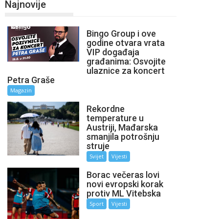
Najnovije
Bingo Group i ove
godine otvara vrata
VIP događaja
građanima: Osvojite
ulaznice za koncert
Petra Graše
Magazin
Rekordne
temperature u
Austriji, Mađarska
smanjila potrošnju
struje
Svijet
Vijesti
Borac večeras lovi
novi evropski korak
protiv ML Vitebska
Sport
Vijesti