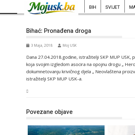
BIH
SVIJET
MA
Bihać: Pronađena droga
3 Maja, 2018
Moj USK
Dana 27.04.2018.godine, istražitelji SKP MUP USK, pro
koja svojim izgledom asocira na opojnu drogu „ Heroin
dokumnetovanju krivičnog djela „ Neovlaštena proizvo
istražitelji SKP MUP USK-a.
USK
Povezane objave