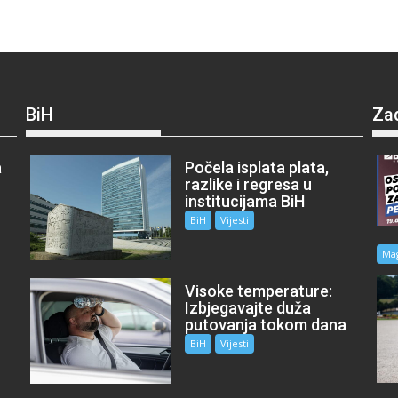
BiH
Za
a
Počela isplata plata,
razlike i regresa u
institucijama BiH
BiH
Vijesti
Ma
Visoke temperature:
Izbjegavajte duža
putovanja tokom dana
BiH
Vijesti