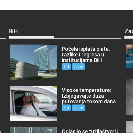
BiH
Za
a
Počela isplata plata,
razlike i regresa u
institucijama BiH
BiH
Vijesti
Visoke temperature:
Izbjegavajte duža
putovanja tokom dana
BiH
Vijesti
Oglasilo se tužilaštvo: U
P-