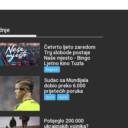
dnje
Četvrto ljeto zaredom
Trg slobode postaje
Naše mjesto - Bingo
Ljetno kino Tuzla
Magazin
Sudac sa Mundijala
dobio preko 6.000
prijetećih poruka
Sport
Vijesti
Pobjeglo 200.000
ukrajinskih vojnika?