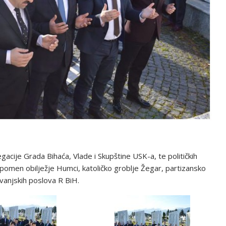
ije Grada Bihaća, Vlade i Skupštine USK-a, te političkih
 spomen obilježje Humci, katoličko groblje Žegar, partizansko
a vanjskih poslova R BiH.