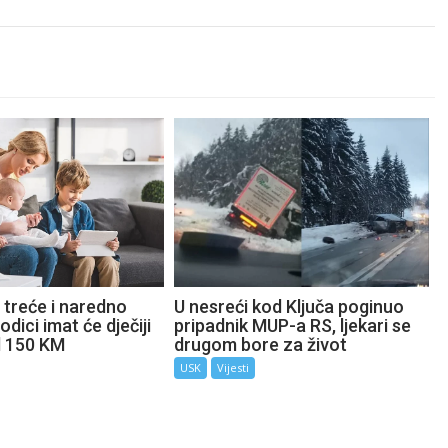
 treće i naredno
U nesreći kod Ključa poginuo
odici imat će dječiji
pripadnik MUP-a RS, ljekari se
d 150 KM
drugom bore za život
USK
Vijesti