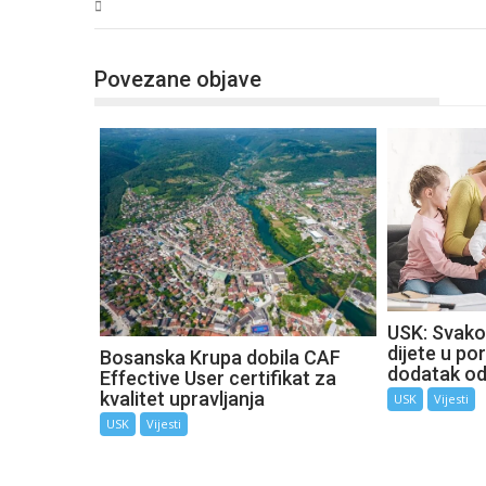
USK
Povezane objave
USK: Svako
dijete u por
Bosanska Krupa dobila CAF
dodatak o
Effective User certifikat za
kvalitet upravljanja
USK
Vijesti
USK
Vijesti