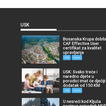
USK
Bosanska Krupa dobil
CAF Effective User
certifikat za kvalitet
upravljanja
USK
Vijesti
USK: Svako treće i
naredno dijete u
porodici imat će dječiji
dodatak od 150 KM
USK
Vijesti
U nesreći kod Ključa
poginuo pripadnik MU