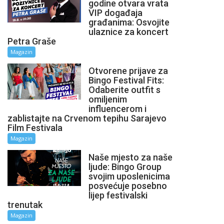
godine otvara vrata
VIP događaja
građanima: Osvojite
ulaznice za koncert
Petra Graše
Magazin
Otvorene prijave za
Bingo Festival Fits:
Odaberite outfit s
omiljenim
influencerom i
zablistajte na Crvenom tepihu Sarajevo
Film Festivala
Magazin
Naše mjesto za naše
ljude: Bingo Group
svojim uposlenicima
posvećuje posebno
lijep festivalski
trenutak
Magazin