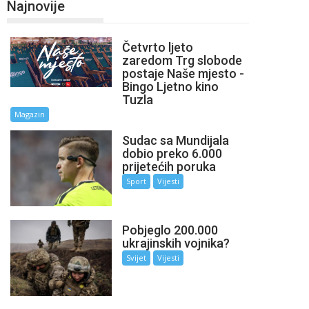
Najnovije
Četvrto ljeto
zaredom Trg slobode
postaje Naše mjesto -
Bingo Ljetno kino
Tuzla
Magazin
Sudac sa Mundijala
dobio preko 6.000
prijetećih poruka
Sport
Vijesti
Pobjeglo 200.000
ukrajinskih vojnika?
Svijet
Vijesti