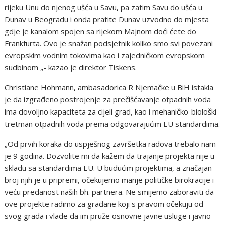
rijeku Unu do njenog ušća u Savu, pa zatim Savu do ušća u
Dunav u Beogradu i onda pratite Dunav uzvodno do mjesta
gdje je kanalom spojen sa rijekom Majnom doći ćete do
Frankfurta. Ovo je snažan podsjetnik koliko smo svi povezani
evropskim vodnim tokovima kao i zajedničkom evropskom
sudbinom „- kazao je direktor Tiskens.
Christiane Hohmann, ambasadorica R Njemačke u BiH istakla
je da izgrađeno postrojenje za prečišćavanje otpadnih voda
ima dovoljno kapaciteta za cijeli grad, kao i mehaničko-biološki
tretman otpadnih voda prema odgovarajućim EU standardima.
„Od prvih koraka do uspješnog završetka radova trebalo nam
je 9 godina. Dozvolite mi da kažem da trajanje projekta nije u
skladu sa standardima EU. U budućim projektima, a značajan
broj njih je u pripremi, očekujemo manje političke birokracije i
veću predanost naših bh. partnera. Ne smijemo zaboraviti da
ove projekte radimo za građane koji s pravom očekuju od
svog grada i vlade da im pruže osnovne javne usluge i javno