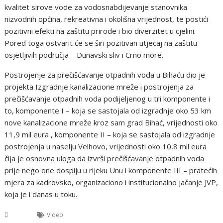
kvalitet sirove vode za vodosnabdijevanje stanovnika
nizvodnih općina, rekreativna i okolišna vrijednost, te postići
pozitivni efekti na zaštitu prirode i bio diverzitet u cjelini.
Pored toga ostvarit će se širi pozitivan utjecaj na zaštitu
osjetljivih područja – Dunavski sliv i Crno more.
Postrojenje za prečišćavanje otpadnih voda u Bihaću dio je
projekta Izgradnje kanalizacione mreže i postrojenja za
prečišćavanje otpadnih voda podijeljenog u tri komponente i
to, komponente I – koja se sastojala od izgradnje oko 53 km
nove kanalizacione mreže kroz sam grad Bihać, vrijednosti oko
11,9 mil eura , komponente II – koja se sastojala od izgradnje
postrojenja u naselju Velhovo, vrijednosti oko 10,8 mil eura
čija je osnovna uloga da izvrši prečišćavanje otpadnih voda
prije nego one dospiju u rijeku Unu i komponente III – pratećih
mjera za kadrovsko, organizaciono i institucionalno jačanje JVP,
koja je i danas u toku.
USK
Video