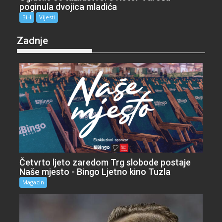
poginula dvojica mladića
BiH
Vijesti
Zadnje
Četvrto ljeto zaredom Trg slobode postaje
Naše mjesto - Bingo Ljetno kino Tuzla
Magazin