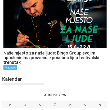
Naše mjesto za naše ljude: Bingo Group svojim
uposlenicima posvećuje posebno lijep festivalski
trenutak
Magazin
Kalendar
AUGUST 2026
P
U
S
Č
P
S
N