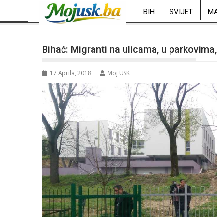
BIH
SVIJET
MA
Bihać: Migranti na ulicama, u parkovim
17 Aprila, 2018
Moj USK