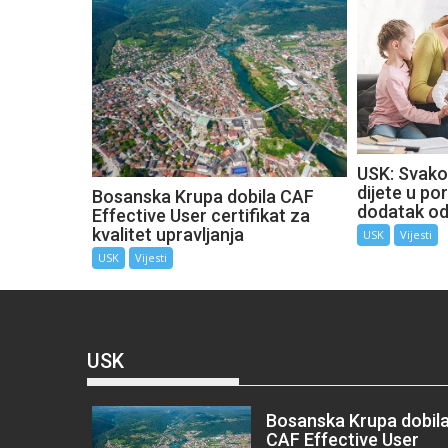
USK: Svako
dijete u por
Bosanska Krupa dobila CAF
dodatak o
Effective User certifikat za
kvalitet upravljanja
USK
Vijesti
USK
Vijesti
USK
Bosanska Krupa dobil
CAF Effective User