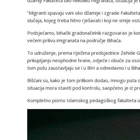
džamiji Fakulteta bilo nekoliko migranata, situacija j
”Migranti spavaju vani oko džamije i zgrade Fakultet
slučaja, kojeg treba hitno rješavati i koji ne smije os
Podsjećamo, bihaćki gradonačelnik razgovarao je ko
većem prilivu imigranata na područje Bihaća.
To udruženje, prema riječima predsjednice Zehide Gor
prikupljanju neophodne hrane, odjeće i obuće za os
tom putu zaustavljaju se i u BiH a odnedavno i u Biha
Bišćani su, kako je tom prilikom dodao, mnogo puta do
situacija mora staviti pod kontrolu, saopćeno je iz p
Kompletno pismo Islamskog pedagoškog fakulteta u B