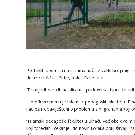
Proteklih sedmica na ulicama uočiljiv veliki broj migr
dolaze iz Alžira, Sirije, Iraka, Palestine…
”Primijetili smo ih na ulicama, parkovima, ispred instit
U međuvremenu je Islamski pedagoški fakultet u Biha
nadležni obaviješteni o problemu s migrantima koji ov
”Islamski pedagoški fakultet u Bihaću već oko dva mj
koji ”predah i čekanje” do novih koraka pokušavaju n