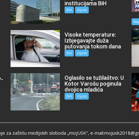
institucijama BiH
BiH
Vijesti
Ma
Visoke temperature:
Izbjegavajte duža
putovanja tokom dana
BiH
Vijesti
Oglasilo se tužilaštvo: U
P-
Kotor Varošu poginula
m
dvojica mladića
BiH
Vijesti
je za zaštitu medijskih sloboda „mojUSK“, e-mail:mojusk2018@g