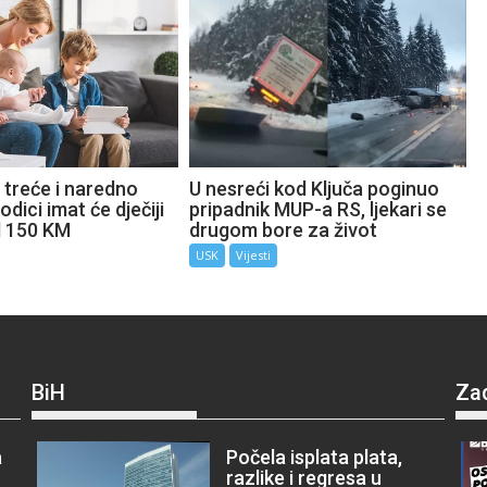
 treće i naredno
U nesreći kod Ključa poginuo
odici imat će dječiji
pripadnik MUP-a RS, ljekari se
d 150 KM
drugom bore za život
USK
Vijesti
BiH
Za
a
Počela isplata plata,
razlike i regresa u