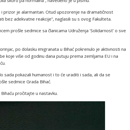
e bila skoro pa normalna”, navedeno je u pismu.
a i prizor je alarmantan. Otud upozorenje na dramatičnost
tati bez adekvatne reakcije”, naglasili su s ovog Fakulteta.
ncem prošle sedmice sa članicama Udruženja ‘Solidarnost’ o sve
injac, po dolasku imigranata u Bihać pokrenulo je aktivnosti na
obe koje više od godinu dana putuju prema zemljama EU i na
ću.
 sada pokazali humanost i to će uraditi i sada, ali da se
rošle sedmice Grada Bihać.
ihaću pročitajte u nastavku.