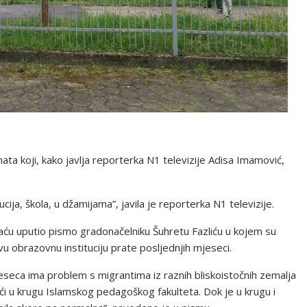
anata koji, kako javlja reporterka N1 televizije Adisa Imamović,
ucija, škola, u džamijama”, javila je reporterka N1 televizije.
ću uputio pismo gradonačelniku Šuhretu Fazliću u kojem su
u obrazovnu instituciju prate posljednjih mjeseci.
eseca ima problem s migrantima iz raznih bliskoistočnih zemalja
aći u krugu Islamskog pedagoškog fakulteta. Dok je u krugu i