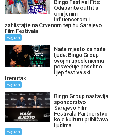
Bingo Festival Fits:
Odaberite outfit s
omiljenim
influencerom i
zablistajte na Crvenom tepihu Sarajevo
Film Festivala
Magazin
Naše mjesto za naše
ljude: Bingo Group
svojim uposlenicima
posvećuje posebno
lijep festivalski
trenutak
Magazin
Bingo Group nastavlja
sponzorstvo
Sarajevo Film
Festivala Partnerstvo
koje kulturu približava
ljudima
Magazin