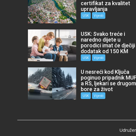
certifikat za kvalitet
upravljanja
USK
Vijesti
USK: Svako treće i
naredno dijete u
porodici imat će dječiji
dodatak od 150 KM
USK
Vijesti
U nesreći kod Ključa
poginuo pripadnik MU
a RS, ljekari se drugo
bore za život
USK
Vijesti
Udružen