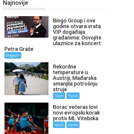
Najnovije
Bingo Group i ove
godine otvara vrata
VIP događaja
građanima: Osvojite
ulaznice za koncert
Petra Graše
Magazin
Rekordne
temperature u
Austriji, Mađarska
smanjila potrošnju
struje
Svijet
Vijesti
Borac večeras lovi
novi evropski korak
protiv ML Vitebska
Sport
Vijesti