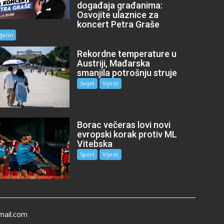
događaja građanima:
Osvojite ulaznice za
koncert Petra Graše
gazin
Rekordne temperature u
Austriji, Mađarska
smanjila potrošnju struje
Svijet
Vijesti
Borac večeras lovi novi
evropski korak protiv ML
Vitebska
Sport
Vijesti
mail.com