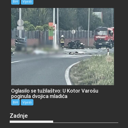
BiH
Vijesti
Oglasilo se tužilaštvo: U Kotor Varošu
poginula dvojica mladića
BiH
Vijesti
Zadnje