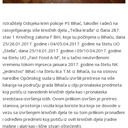
Istražitelji Odsjeka krim policije PS Bihać, također radeći na
rasvjetljavanju više krivičnih djela „Teška krađa“ iz člana 287.
stav 1 Krivičnog zakona F BiH, koja su počinjena u Bihaću, dana
25/26.01.2017. godine i 04/05.04.2017. godine na štetu UO
„Stella“, dana 25/16.01.2017. godine i 09/10.04.2017. godine
na štetu UO „Fast Food A-M“, te u tačno neutvrđenom
vremenu tokom mjeseca januara 2017. godine na štetu NK
„Jedinstvo“ Bihać i na štetu lica T.M. iz Bihaća, su na osnovu
naredbe Općinskog suda u Bihaću izvršili pretrese na više
lokacija na području grada Bihaća u cilju pronalaska predmeta
koji potiču iz navedenih krivičnih djela kao i pronalaska
sredstava izvršenja istih. Ovom prilikom izvršen je pretres
stanova, prostorija i vozila koja koriste lica koja se dovode u
vezu sa izvršenjem krivičnih djela te su tom prilikom pronađeni
i određeni predmeti koji potiču iz ovih krivičnih djela (radne
mašine i alati kao i lične stvari oštećenih).