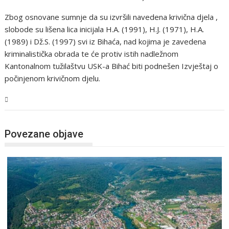
Zbog osnovane sumnje da su izvršili navedena krivična djela ,
slobode su lišena lica inicijala H.A. (1991), H.J. (1971), H.A.
(1989) i Dž.S. (1997) svi iz Bihaća, nad kojima je zavedena
kriminalistička obrada te će protiv istih nadležnom
Kantonalnom tužilaštvu USK-a Bihać biti podnešen Izvještaj o
počinjenom krivičnom djelu.
USK
Povezane objave