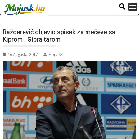
Baždarević objavio spisak za mečeve sa
Kiprom i Gibraltarom
16 Augusta, 2017
Moj USK