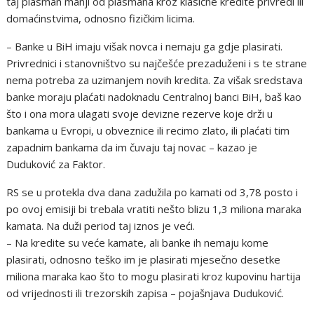
taj plasman manji od plasmana kroz klasične kredite privredi ili
domaćinstvima, odnosno fizičkim licima.
– Banke u BiH imaju višak novca i nemaju ga gdje plasirati.
Privrednici i stanovništvo su najčešće prezaduženi i s te strane
nema potreba za uzimanjem novih kredita. Za višak sredstava
banke moraju plaćati nadoknadu Centralnoj banci BiH, baš kao
što i ona mora ulagati svoje devizne rezerve koje drži u
bankama u Evropi, u obveznice ili recimo zlato, ili plaćati tim
zapadnim bankama da im čuvaju taj novac – kazao je
Duduković za Faktor.
RS se u protekla dva dana zadužila po kamati od 3,78 posto i
po ovoj emisiji bi trebala vratiti nešto blizu 1,3 miliona maraka
kamata. Na duži period taj iznos je veći.
– Na kredite su veće kamate, ali banke ih nemaju kome
plasirati, odnosno teško im je plasirati mjesečno desetke
miliona maraka kao što to mogu plasirati kroz kupovinu hartija
od vrijednosti ili trezorskih zapisa – pojašnjava Duduković.