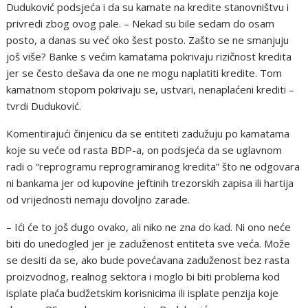
Duduković podsjeća i da su kamate na kredite stanovništvu i
privredi zbog ovog pale. – Nekad su bile sedam do osam
posto, a danas su već oko šest posto. Zašto se ne smanjuju
još više? Banke s većim kamatama pokrivaju rizičnost kredita
jer se često dešava da one ne mogu naplatiti kredite. Tom
kamatnom stopom pokrivaju se, ustvari, nenaplaćeni krediti –
tvrdi Duduković.
Komentirajući činjenicu da se entiteti zadužuju po kamatama
koje su veće od rasta BDP-a, on podsjeća da se uglavnom
radi o “reprogramu reprogramiranog kredita” što ne odgovara
ni bankama jer od kupovine jeftinih trezorskih zapisa ili hartija
od vrijednosti nemaju dovoljno zarade.
– Ići će to još dugo ovako, ali niko ne zna do kad. Ni ono neće
biti do unedogled jer je zaduženost entiteta sve veća. Može
se desiti da se, ako bude povećavana zaduženost bez rasta
proizvodnog, realnog sektora i moglo bi biti problema kod
isplate plaća budžetskim korisnicima ili isplate penzija koje