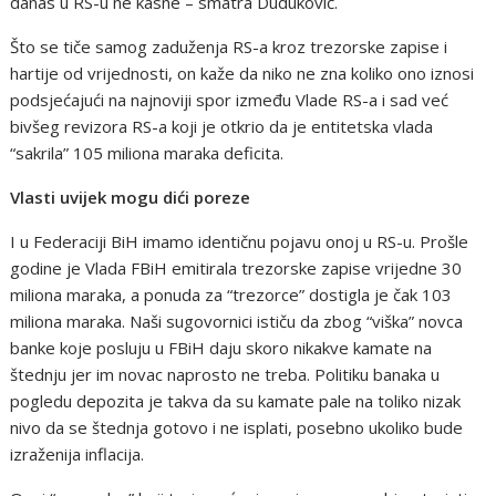
danas u RS-u ne kasne – smatra Duduković.
Što se tiče samog zaduženja RS-a kroz trezorske zapise i
hartije od vrijednosti, on kaže da niko ne zna koliko ono iznosi
podsjećajući na najnoviji spor između Vlade RS-a i sad već
bivšeg revizora RS-a koji je otkrio da je entitetska vlada
“sakrila” 105 miliona maraka deficita.
Vlasti uvijek mogu dići poreze
I u Federaciji BiH imamo identičnu pojavu onoj u RS-u. Prošle
godine je Vlada FBiH emitirala trezorske zapise vrijedne 30
miliona maraka, a ponuda za “trezorce” dostigla je čak 103
miliona maraka. Naši sugovornici ističu da zbog “viška” novca
banke koje posluju u FBiH daju skoro nikakve kamate na
štednju jer im novac naprosto ne treba. Politiku banaka u
pogledu depozita je takva da su kamate pale na toliko nizak
nivo da se štednja gotovo i ne isplati, posebno ukoliko bude
izraženija inflacija.