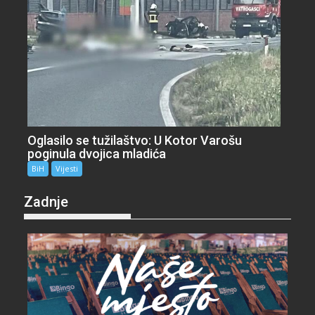
Oglasilo se tužilaštvo: U Kotor Varošu
poginula dvojica mladića
BiH
Vijesti
Zadnje