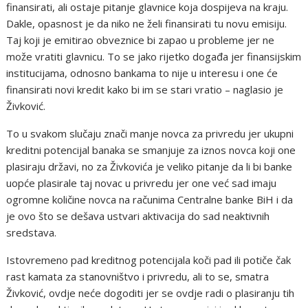
finansirati, ali ostaje pitanje glavnice koja dospijeva na kraju.
Dakle, opasnost je da niko ne želi finansirati tu novu emisiju.
Taj koji je emitirao obveznice bi zapao u probleme jer ne
može vratiti glavnicu. To se jako rijetko događa jer finansijskim
institucijama, odnosno bankama to nije u interesu i one će
finansirati novi kredit kako bi im se stari vratio – naglasio je
Živković.
To u svakom slučaju znači manje novca za privredu jer ukupni
kreditni potencijal banaka se smanjuje za iznos novca koji one
plasiraju državi, no za Živkovića je veliko pitanje da li bi banke
uopće plasirale taj novac u privredu jer one već sad imaju
ogromne količine novca na računima Centralne banke BiH i da
je ovo što se dešava ustvari aktivacija do sad neaktivnih
sredstava.
Istovremeno pad kreditnog potencijala koči pad ili potiče čak
rast kamata za stanovništvo i privredu, ali to se, smatra
Živković, ovdje neće dogoditi jer se ovdje radi o plasiranju tih