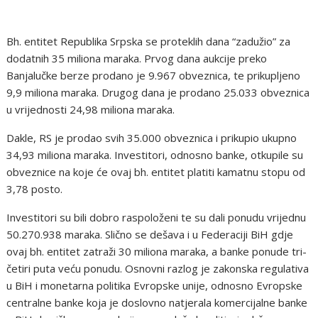
Bh. entitet Republika Srpska se proteklih dana “zadužio” za
dodatnih 35 miliona maraka. Prvog dana aukcije preko
Banjalučke berze prodano je 9.967 obveznica, te prikupljeno
9,9 miliona maraka. Drugog dana je prodano 25.033 obveznica
u vrijednosti 24,98 miliona maraka.
Dakle, RS je prodao svih 35.000 obveznica i prikupio ukupno
34,93 miliona maraka. Investitori, odnosno banke, otkupile su
obveznice na koje će ovaj bh. entitet platiti kamatnu stopu od
3,78 posto.
Investitori su bili dobro raspoloženi te su dali ponudu vrijednu
50.270.938 maraka. Slično se dešava i u Federaciji BiH gdje
ovaj bh. entitet zatraži 30 miliona maraka, a banke ponude tri-
četiri puta veću ponudu. Osnovni razlog je zakonska regulativa
u BiH i monetarna politika Evropske unije, odnosno Evropske
centralne banke koja je doslovno natjerala komercijalne banke