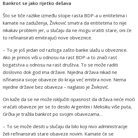
Bankrot se jako rijetko dešava
Što se tiče razlike između stope rasta BDP-a u entitetima i
kamate na zaduženja, Živković smatra da entitetima to nije
nikakav problem jer, u slučaju da ne mogu vratiti stare, oni će
to refinansirati emitirajući nove obveznice.
– To je još jedan od razloga zašto banke ulažu u obveznice.
Ako je prinos viši u odnosu na rast BDP-a to znači rast
bogatstva u odnosu na rast društva. To se može raditi
doslovno dok god ima države. Nijedna država nikad ne
isfinansira svoje obaveze do kraja već emitira nove. Nema
nijedne države bez obaveza – naglasio je Živković.
On kaže da se ne može isključiti opasnost da država neće moći
vraćati obaveze jer se to desilo Argentini i Meksiku više puta,
Grčka je tražila bankrot po svojim obavezama…
– To se može desiti u slučaju da bilo koji nivo administracije
želi refinansirati stare obaveze novim. Kamate će se