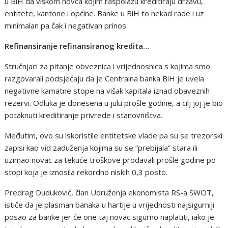
u BiH da viškom novca kojim raspolažu kreditiraju državu,
entitete, kantone i općine. Banke u BiH to nekad rade i uz
minimalan pa čak i negativan prinos.
Refinansiranje refinansiranog kredita…
Stručnjaci za pitanje obveznica i vrijednosnica s kojima smo
razgovarali podsjećaju da je Centralna banka BiH je uvela
negativne kamatne stope na višak kapitala iznad obaveznih
rezervi. Odluka je donesena u julu prošle godine, a cilj joj je bio
potaknuti kreditiranje privrede i stanovništva.
Međutim, ovo su iskoristile entitetske vlade pa su se trezorski
zapisi kao vid zaduženja kojima su se “prebijala” stara ili
uzimao novac za tekuće troškove prodavali prošle godine po
stopi koja je iznosila rekordno niskih 0,3 posto.
Predrag Duduković, član Udruženja ekonomista RS-a SWOT,
ističe da je plasman banaka u hartije u vrijednosti najsigurniji
posao za banke jer će one taj novac sigurno naplatiti, iako je