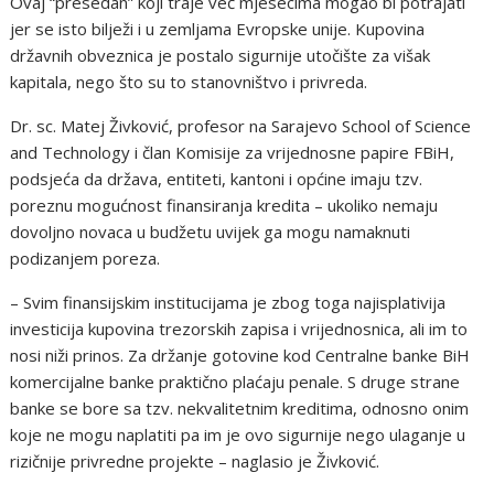
Ovaj “presedan” koji traje već mjesecima mogao bi potrajati
jer se isto bilježi i u zemljama Evropske unije. Kupovina
državnih obveznica je postalo sigurnije utočište za višak
kapitala, nego što su to stanovništvo i privreda.
Dr. sc. Matej Živković, profesor na Sarajevo School of Science
and Technology i član Komisije za vrijednosne papire FBiH,
podsjeća da država, entiteti, kantoni i općine imaju tzv.
poreznu mogućnost finansiranja kredita – ukoliko nemaju
dovoljno novaca u budžetu uvijek ga mogu namaknuti
podizanjem poreza.
– Svim finansijskim institucijama je zbog toga najisplativija
investicija kupovina trezorskih zapisa i vrijednosnica, ali im to
nosi niži prinos. Za držanje gotovine kod Centralne banke BiH
komercijalne banke praktično plaćaju penale. S druge strane
banke se bore sa tzv. nekvalitetnim kreditima, odnosno onim
koje ne mogu naplatiti pa im je ovo sigurnije nego ulaganje u
rizičnije privredne projekte – naglasio je Živković.