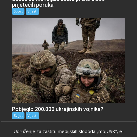
prijetećih poruka
Sport
Vijesti
Pobjeglo 200.000 ukrajinskih vojnika?
Svijet
Vijesti
Udruženje za zaštitu medijskih sloboda „mojUSK“, e-