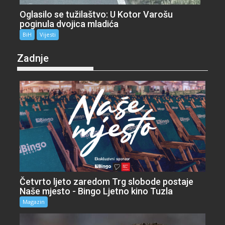
Oglasilo se tužilaštvo: U Kotor Varošu
poginula dvojica mladića
BiH
Vijesti
Zadnje
Četvrto ljeto zaredom Trg slobode postaje
Naše mjesto - Bingo Ljetno kino Tuzla
Magazin