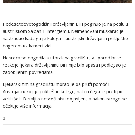
Pedesetdevetogodišnji državljanin BiH poginuo je na poslu u
austrijskom Salbah-Hinterglemu. Neimenovani muškarac je
nastradao kada ga je kolega – austrijski državljanin priklještio
bagerom uz kameni zid.
Nesreća se dogodila u utorak na gradilištu, a i pored brze
reakcije ljekara državljaninu BiH nije bilo spasa i podlegao je
zadobijenim povredama.
Ljekarski tim na gradilištu morao je da pruži pomoć i
Austrijancu koji je priklještio kolegu, nakon čega je pretrpio
veliki šok. Detalji o nesreći nisu objavljeni, a nakon istrage se
očekuje više informacija.
BiH