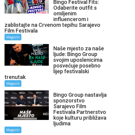
Bingo Festival Fits:
Odaberite outfit s
omiljenim
influencerom i
zablistajte na Crvenom tepihu Sarajevo
Film Festivala
Magazin
Naše mjesto za naše
ljude: Bingo Group
svojim uposlenicima
posvećuje posebno
lijep festivalski
trenutak
Magazin
Bingo Group nastavlja
sponzorstvo
Sarajevo Film
Festivala Partnerstvo
koje kulturu približava
ljudima
Magazin