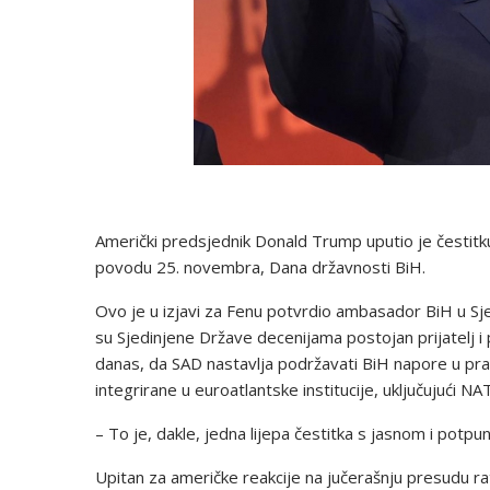
Američki predsjednik Donald Trump uputio je čestit
povodu 25. novembra, Dana državnosti BiH.
Ovo je u izjavi za Fenu potvrdio ambasador BiH u Sj
su Sjedinjene Države decenijama postojan prijatelj i
danas, da SAD nastavlja podržavati BiH napore u pra
integrirane u euroatlantske institucije, uključujući NA
– To je, dakle, jedna lijepa čestitka s jasnom i pot
Upitan za američke reakcije na jučerašnju presudu 