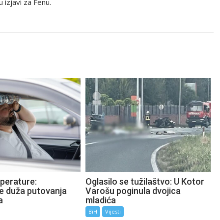
u izjavi za Fenu.
perature:
Oglasilo se tužilaštvo: U Kotor
te duža putovanja
Varošu poginula dvojica
a
mladića
BiH
Vijesti