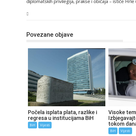
diplomatskih privilegija, prakse i običaja – ističe Hrle 
BiH
Povezane objave
Počela isplata plata, razlike i
Visoke tem
regresa u institucijama BiH
Izbjegavaj
tokom dan
BiH
Vijesti
BiH
Vijesti