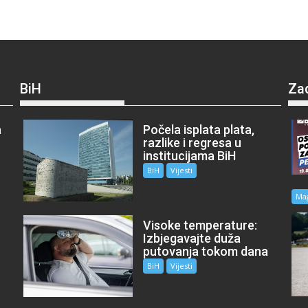
BiH
Za
a
Počela isplata plata,
razlike i regresa u
institucijama BiH
BiH
Vijesti
Ma
Visoke temperature:
Izbjegavajte duža
putovanja tokom dana
BiH
Vijesti