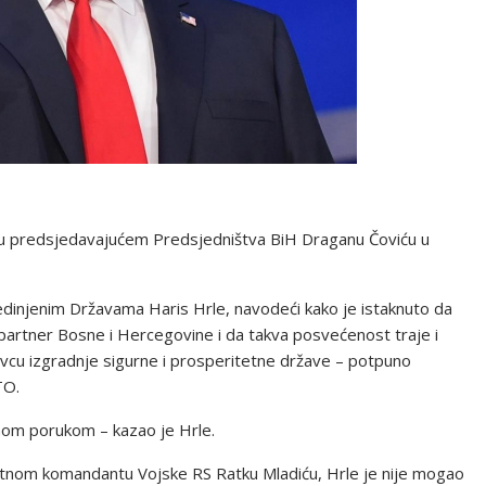
ku predsjedavajućem Predsjedništva BiH Draganu Čoviću u
edinjenim Državama Haris Hrle, navodeći kako je istaknuto da
 partner Bosne i Hercegovine i da takva posvećenost traje i
vcu izgradnje sigurne i prosperitetne države – potpuno
TO.
punom porukom – kazao je Hrle.
ratnom komandantu Vojske RS Ratku Mladiću, Hrle je nije mogao