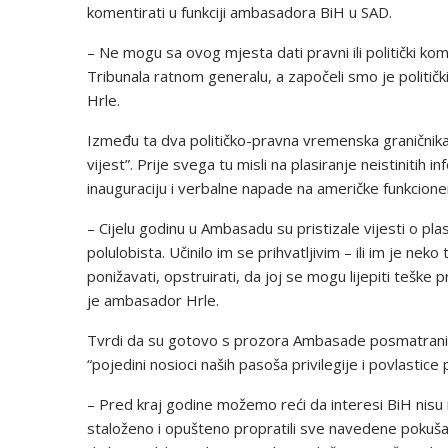
komentirati u funkciji ambasadora BiH u SAD.
– Ne mogu sa ovog mjesta dati pravni ili politički k
Tribunala ratnom generalu, a započeli smo je političk
Hrle.
Između ta dva političko-pravna vremenska graničnika
vijest”. Prije svega tu misli na plasiranje neistiniti
inauguraciju i verbalne napade na američke funkcione
– Cijelu godinu u Ambasadu su pristizale vijesti o plas
polulobista. Učinilo im se prihvatljivim – ili im je ne
ponižavati, opstruirati, da joj se mogu lijepiti teške 
je ambasador Hrle.
Tvrdi da su gotovo s prozora Ambasade posmatrani p
“pojedini nosioci naših pasoša privilegije i povlastice 
– Pred kraj godine možemo reći da interesi BiH nisu
staloženo i opušteno propratili sve navedene pokuša