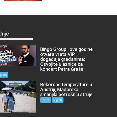
dnje
Bingo Group i ove godine
otvara vrata VIP
događaja građanima:
Osvojite ulaznice za
koncert Petra Graše
gazin
Rekordne temperature u
Austriji, Mađarska
smanjila potrošnju struje
Svijet
Vijesti