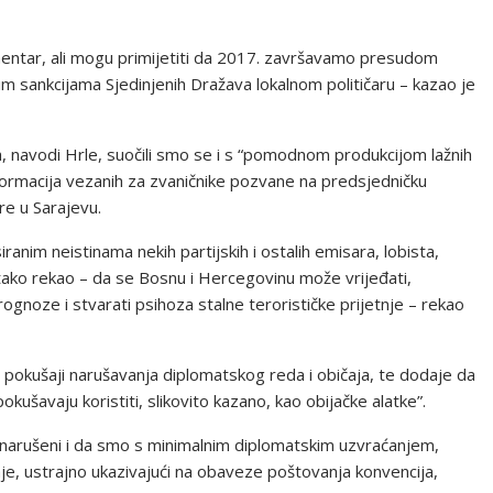
omentar, ali mogu primijetiti da 2017. završavamo presudom
im sankcijama Sjedinjenih Dražava lokalnom političaru – kazao je
, navodi Hrle, suočili smo se i s “pomodnom produkcijom lažnih
h informacija vezanih za zvaničnike pozvane na predsjedničku
re u Sarajevu.
iranim neistinama nekih partijskih i ostalih emisara, lobista,
ko tako rekao – da se Bosnu i Hercegovinu može vrijeđati,
prognoze i stvarati psihoza stalne terorističke prijetnje – rekao
okušaji narušavanja diplomatskog reda i običaja, te dodaje da
pokušavaju koristiti, slikovito kazano, kao obijačke alatke”.
 narušeni i da smo s minimalnim diplomatskim uzvraćanjem,
je, ustrajno ukazivajući na obaveze poštovanja konvencija,