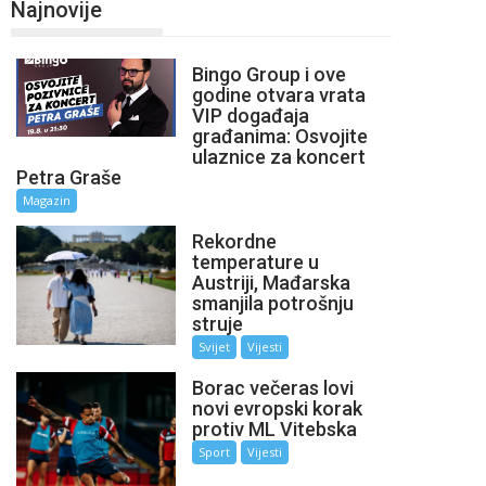
Najnovije
Bingo Group i ove
godine otvara vrata
VIP događaja
građanima: Osvojite
ulaznice za koncert
Petra Graše
Magazin
Rekordne
temperature u
Austriji, Mađarska
smanjila potrošnju
struje
Svijet
Vijesti
Borac večeras lovi
novi evropski korak
protiv ML Vitebska
Sport
Vijesti