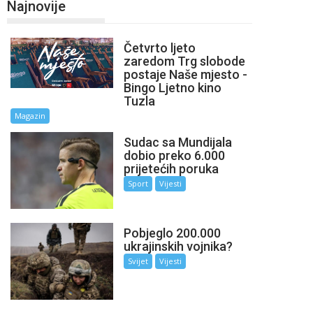
Najnovije
Četvrto ljeto
zaredom Trg slobode
postaje Naše mjesto -
Bingo Ljetno kino
Tuzla
Magazin
Sudac sa Mundijala
dobio preko 6.000
prijetećih poruka
Sport
Vijesti
Pobjeglo 200.000
ukrajinskih vojnika?
Svijet
Vijesti