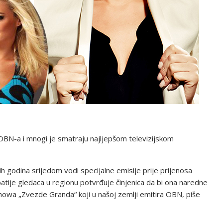
 OBN-a i mnogi je smatraju najljepšom televizijskom
ih godina srijedom vodi specijalne emisije prije prijenosa
atije gledaca u regionu potvrđuje činjenica da bi ona naredne
howa „Zvezde Granda“ koji u našoj zemlji emitira OBN, piše