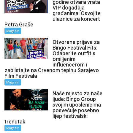
godine otvara vrata
VIP događaja
građanima: Osvojite
ulaznice za koncert
Petra Graše
Magazin
Otvorene prijave za
Bingo Festival Fits:
Odaberite outfit s
omiljenim
influencerom i
zablistajte na Crvenom tepihu Sarajevo
Film Festivala
Magazin
Naše mjesto za naše
ljude: Bingo Group
svojim uposlenicima
posvećuje posebno
lijep festivalski
trenutak
Magazin