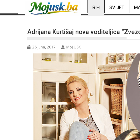
BIH
SVIJET
MA
Adrijana Kurtišaj nova voditeljica “Zve
26 Juna, 2017
Moj USK