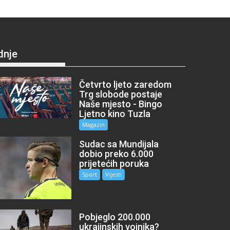
dnje
Četvrto ljeto zaredom
Trg slobode postaje
Naše mjesto - Bingo
Ljetno kino Tuzla
Magazin
Sudac sa Mundijala
dobio preko 6.000
prijetećih poruka
Sport
Vijesti
Pobjeglo 200.000
ukrajinskih vojnika?