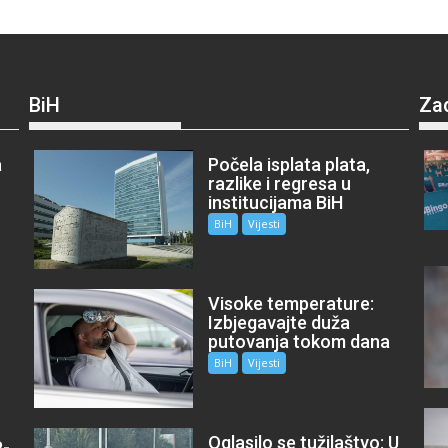
BiH
Za
a
Počela isplata plata,
razlike i regresa u
institucijama BiH
BiH
Vijesti
Visoke temperature:
Izbjegavajte duža
putovanja tokom dana
BiH
Vijesti
Oglasilo se tužilaštvo: U
P-