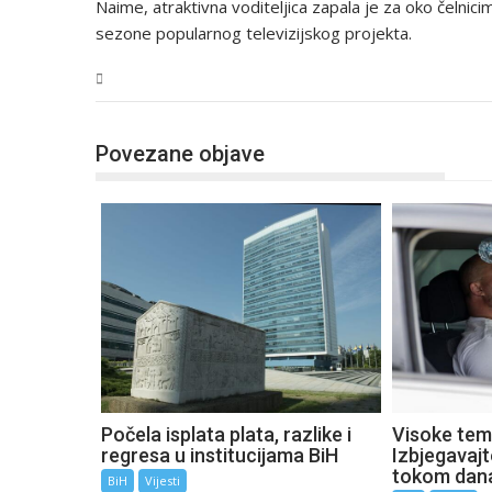
Naime, atraktivna voditeljica zapala je za oko čelnicim
sezone popularnog televizijskog projekta.
BiH
Povezane objave
Počela isplata plata, razlike i
Visoke tem
regresa u institucijama BiH
Izbjegavaj
tokom dan
BiH
Vijesti