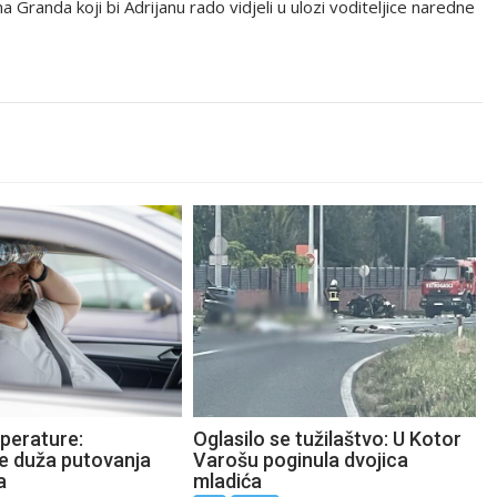
a Granda koji bi Adrijanu rado vidjeli u ulozi voditeljice naredne
perature:
Oglasilo se tužilaštvo: U Kotor
te duža putovanja
Varošu poginula dvojica
a
mladića